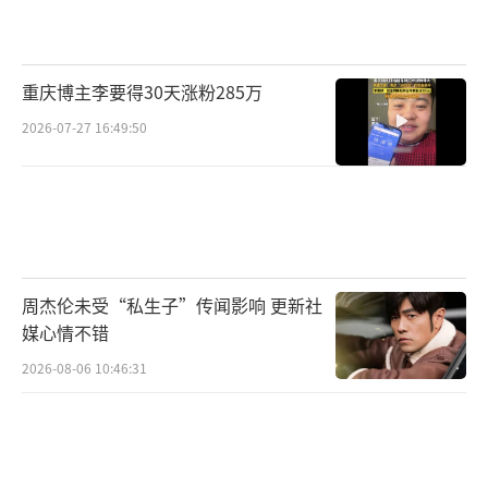
2023年的时候，依依提出不订婚就分手。
石凯一心想要维护这段感情，即便家里人不太
重庆博主李要得30天涨粉285万
同意，他还是和家人多次争吵，最终选择答应
2026-07-27 16:49:50
订婚。并且，整个订婚的所有安排，大到场地
选择、宾客邀请，小到礼服款式，全都是按照
女方的要求来的，石凯家这边出钱又出力。本
以为订婚之后两人能好好走下去，可没想到，
仅仅过了半年，到了2024年7月，依依却突然提
周杰伦未受“私生子”传闻影响 更新社
出分手，理由是觉得感情淡了。但就在石凯接
媒心情不错
受分手之后，依依又突然反悔，甚至威胁石
2026-08-06 10:46:31
凯，如果不复合，就要将他们的恋情细节公之
于众。
后来，8月11日曝光的那段录音，大家都听