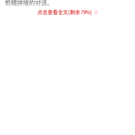
剪辑拼接的对话。
点击查看全文(剩余
79
%)
具体内容如下：
大家好，我是石凯的姐姐。这段时间，看
到弟弟深陷舆论漩涡，遭受诸多无端指责，我
实在无法再保持沉默。今天，就想跟大家讲讲
我所知道的一切。
石凯和依依在一起的这些年，看似甜蜜的
背后，实则有着诸多无奈与压力。依依对石凯
的控制欲强到令人窒息，在他们相处的日常
里，只要石凯和任何异性有一点点接触，哪怕
只是工作上的正常交流，或者游戏里跟异性队
友简单互动，依依都会立刻大发雷霆，认定石
凯出轨。记得有一次，石凯在直播玩游戏时，