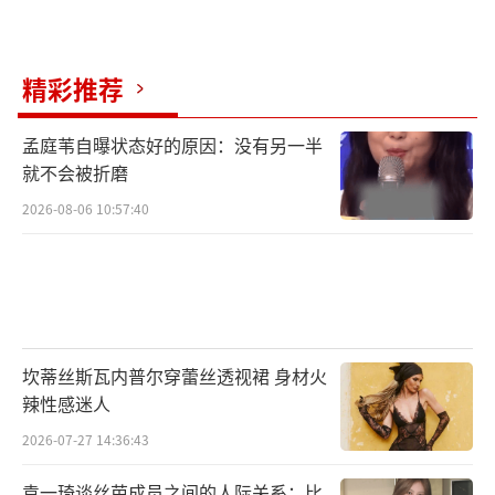
到了，石凯好像承认了一些不好的事情。但事
实是，当时石凯处于醉酒状态，神志不清，依
精彩推荐
依在这个时候诱导他回应一些话，然后将这些
对话进行剪辑拼接，才成了现在大家听到的这
孟庭苇自曝状态好的原因：没有另一半
个样子。为了证明当时石凯的状态，我这里还
就不会被折磨
有他当天醉酒后身体不适去就医的输液照片，
2026-08-06 10:57:40
从时间线也能看出那段录音的猫腻。石凯在那
段时间，因为这段感情，精神上遭受了极大的
折磨，甚至已经出现了心理问题。
分手后，依依的行为也十分让人费解。她
坎蒂丝斯瓦内普尔穿蕾丝透视裙 身材火
一方面说不希望被更多人关注到，可另一方
辣性感迷人
面，当石凯有新的工作行程或者活动时，她又
2026-07-27 14:36:43
会通过各种方式去干扰。比如说，得知石凯要
袁一琦谈丝芭成员之间的人际关系：比