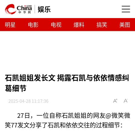
娱乐
明星
电影
电视
爆料
搞笑
美图
石凯姐姐发长文 揭露石凯与依依情感纠
葛细节
2025-04-28 11:17:36
27日，一位自称石凯姐姐的网友@微笑微
笑77发文分享了石凯和依依交往的过程细节：