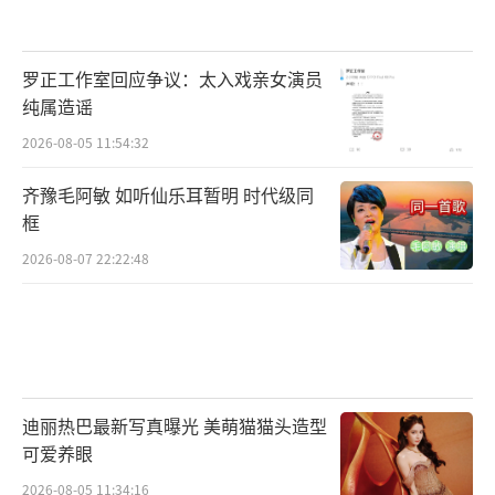
个清白。希望大家能理性看待这件事，不要被
一些片面之词误导，等待真相大白的那一天。
罗正工作室回应争议：太入戏亲女演员
（责任编辑：于浩淙 Hzx0176）
纯属造谣
2026-08-05 11:54:32
齐豫毛阿敏 如听仙乐耳暂明 时代级同
框
2026-08-07 22:22:48
迪丽热巴最新写真曝光 美萌猫猫头造型
可爱养眼
2026-08-05 11:34:16