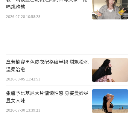
参加某个活动，她就会提前在网上发布一些似
唱跳难熬
是而非的言论，试图引导舆论，给石凯制造麻
2026-07-28 10:58:28
烦。还有，他们共同好友结婚，石凯去参加婚
礼，依依知道石凯也在酒店后，就挨个房间敲
门，直到找到石凯。这一系列行为，真的给石
凯带来了很大的困扰。
章若楠穿黑色皮衣配格纹半裙 甜飒松弛
之前，依依的姐姐还说希望他们两人好聚
温柔治愈
好散，可如今却突然态度大变，在网上疯狂发
2026-08-05 11:42:53
文攻击石凯，各种不实指责。还晒出一些所谓
的“证据”，但那些证据，要么是剪辑过的，
张馨予比基尼大片慵懒性感 身姿曼妙尽
显女人味
要么就是断章取义。石凯一直都念着往日的情
2026-07-30 13:39:23
分，不想把事情闹大，可换来的却是变本加厉
的伤害。现在，石凯已经对这种恶意诽谤行为
报警，我们也希望能通过法律手段，还石凯一