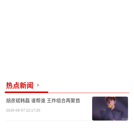
因为和女队友讨论了几句游戏战术，结束直播
后，就被依依质问了好几个小时，甚至还被要
求删除对方联系方式。这种事频繁发生，石凯
在生活中仿佛被紧紧束缚，完全没有一点自由
空间。
在经济方面，石凯对依依可谓是倾尽全
力。他帮依依还房贷，给她装修房子、购买家
电，这些都是实实在在的付出。更甚者，依依
热点新闻
的妈妈有债务问题，石凯也毫不犹豫地伸出援
手，用自己的积蓄帮忙偿还，前前后后累计金
胡彦斌韩磊 谁帮谁 王炸组合再聚首
额达数百万。这些钱都是石凯辛苦打拼赚来
2026-08-07 22:17:20
的，而且，他从未要求依依签署任何借款协
议，完全是出于对她的信任和爱。