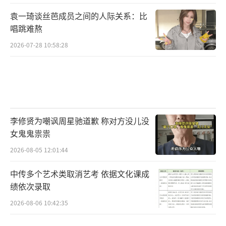
袁一琦谈丝芭成员之间的人际关系：比
唱跳难熬
2026-07-28 10:58:28
李修贤为嘲讽周星驰道歉 称对方没儿没
女鬼鬼祟祟
2026-08-05 12:01:44
中传多个艺术类取消艺考 依据文化课成
绩依次录取
2026-08-06 10:42:35