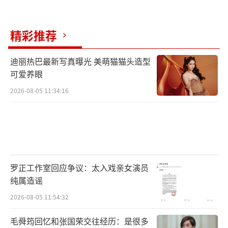
底裤：平台迷信流量玄学，制作方沉迷话题捷
径，而观众早已厌倦这些套路。数据显示，202
精彩推荐
5年Q1仙侠剧弃剧率同比上涨23%，证明同质
迪丽热巴最新写真曝光 美萌猫猫头造型
化内卷正在反噬市场。
可爱养眼
《淮水竹亭》若想突围，必须把“东方美
2026-08-05 11:34:16
学”从营销话术变成真实力。敦煌风服饰能否
摆脱影楼风？水墨特效会不会是五毛塑料？而
《落花时节》的救命稻草，或许在于用“虐
恋”戳中当代年轻人的情感刚需——毕竟在996
罗正工作室回应争议：太入戏亲女演员
的间隙，谁不想为别人的绝美爱情哭两嗓子
纯属造谣
呢？
2026-08-05 11:54:32
讨论“85花大战95花”时，真正该审视的
毛舜筠回忆和张国荣交往经历：是很多
或许是这个信奉“黑红也是红”的畸形生态。