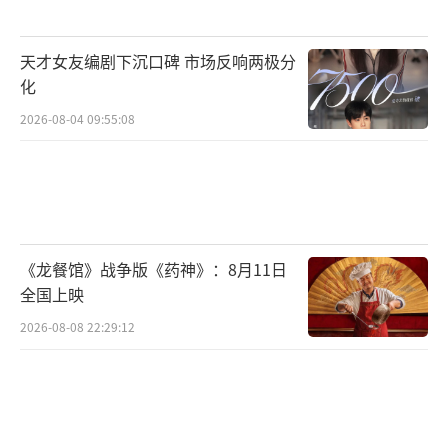
元。
85花正集体遭遇“中女危机”，在维持少
天才女友编剧下沉口碑 市场反响两极分
女感的同时还要应对演技模式化的挑剔。刘诗
化
诗若不能在《淮水竹亭》证明扛剧能力，很可
2026-08-04 09:55:08
能被后来者踢出“仙侠安全区”。
95花的战场更显残酷，头部选手赵露思、
虞书欣已坐稳甜宠赛道，宋祖儿携《无忧渡》
杀回古偶。胡意旋这类“中腰部”选手稍有不
《龙餐馆》战争版《药神》：8月11日
全国上映
慎就会被贴上“强捧之耻”标签。《落花时
节》的AI换脸争议暴露了资本市场的急功近
2026-08-08 22:29:12
利：既想要老剧IP的剩余价值，又不肯给新人
成长时间。
这场被强造的对打闹剧，意外揭示了行业