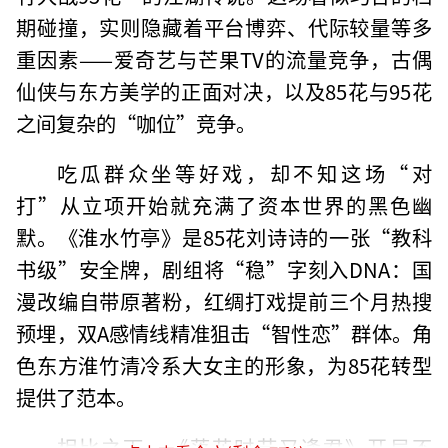
期碰撞，实则隐藏着平台博弈、代际较量等多
重因素——爱奇艺与芒果TV的流量竞争，古偶
仙侠与东方美学的正面对决，以及85花与95花
之间复杂的“咖位”竞争。
吃瓜群众坐等好戏，却不知这场“对
打”从立项开始就充满了资本世界的黑色幽
默。《淮水竹亭》是85花刘诗诗的一张“教科
书级”安全牌，剧组将“稳”字刻入DNA：国
漫改编自带原著粉，红绸打戏提前三个月热搜
预埋，双A感情线精准狙击“智性恋”群体。角
色东方淮竹清冷系大女主的形象，为85花转型
提供了范本。
相比之下，《落花时节又逢君》开局不