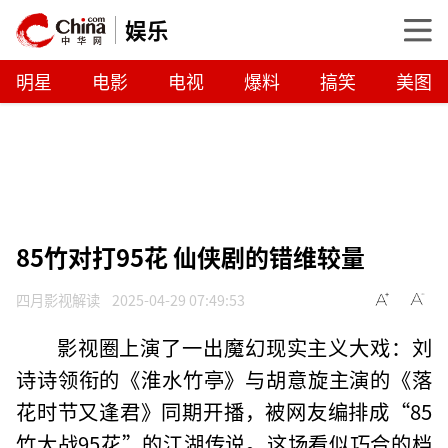
娱乐
明星
电影
电视
爆料
搞笑
美图
85竹对打95花 仙侠剧的错维较量
四月影视解读
2025-04-29 07:49:53
影视圈上演了一出魔幻现实主义大戏：刘
诗诗领衔的《淮水竹亭》与胡意旋主演的《落
花时节又逢君》同期开播，被网友编排成“85
竹大战95花”的江湖传说。这场看似巧合的档