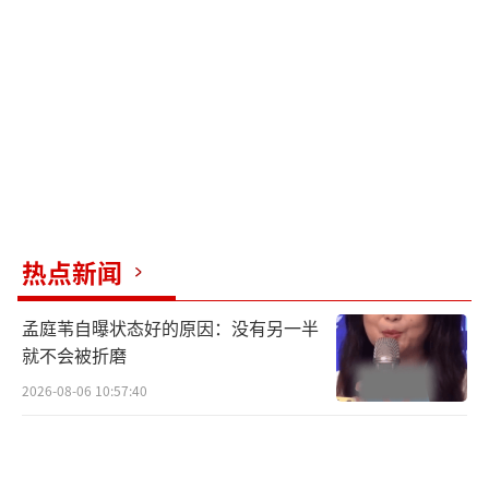
有人白天看《淮水竹亭》嗑权谋美学，晚上用
《落花时节》当电子榨菜。社交媒体上衍生出
各种二创内容，如刘诗诗打戏VS胡意旋哭戏、
古偶服化道内卷实录等话题频繁霸榜。
粉丝们各显神通，刘诗诗粉丝强调播放量
和实绩图，胡意旋支持者则打感情牌，呼
吁“给新人个眼神会怎样？”“百花齐放才是
春”的悲情文案配上“拒绝雌竞”的标签，把
热点新闻
舆论战玩成了文艺复兴。
孟庭苇自曝状态好的原因：没有另一半
资深剧评人指出，所谓代际对决不过是平
就不会被折磨
台制造的话题幻觉。数据显示，《淮水竹亭》
2026-08-06 10:57:40
主要吸引25-35岁都市白领，而《落花》70%观
众来自下沉市场，这场架根本不在同一个次