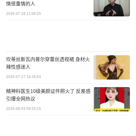
情很重情的人
观众用脚投票的时代，与其制造虚假对立，不
2026-07-28 11:00:25
如老老实实打磨剧本。下次再看到“XX对
决”的热搜时，不妨学学某位网友的清醒发
言：“你们尽管打，不好看我就不看。”这届
观众，可不好忽悠了。
（责任编辑：张蕾 TT0001）
坎蒂丝斯瓦内普尔穿蕾丝透视裙 身材火
辣性感迷人
2026-07-27 14:36:43
精神科医生10级美颜证件照火了 反差感
引爆全网热议
2026-08-03 08:35:15