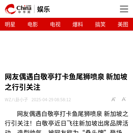
娱乐
明星
电影
电视
爆料
搞笑
美图
网友偶遇白敬亭打卡鱼尾狮喷泉 新加坡
之行引关注
WZ八卦小子
2025-04-29 08:58:12
网友偶遇白敬亭打卡鱼尾狮喷泉 新加坡之
行引关注！白敬亭近日飞往新加坡出席品牌活
动，造型帅气，被网友称为“桑头牌”登场。