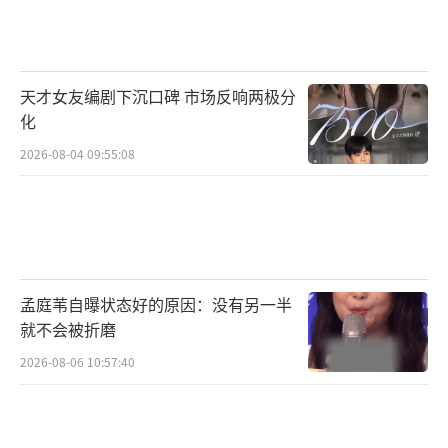
前发布的照片大多是已婚已孕的女明星，直到
她发出与林允的合照，瞬间让不少人觉得之前
的谣言或许可信。照片中林允接近半素颜，看
天才女友编剧下沉口碑 市场反响两极分
起来亲切不少。她的脸上有些婴儿肥，肚子上
化
的肉被衣服挤到一起，让外人觉得是生完孩子
2026-08-04 09:55:08
的状态。
在此之前，林允已被传出与沈腾生下孩
子，这更让人误会。2022年，有人爆料娱乐圈
顶流男星背叛妻子，第三者与男明星生下一个
孟庭苇自曝状态好的原因：没有另一半
孩子。特征与林允相似，加上月嫂曝光的照
就不会被折磨
片，林允再次被外界认为已经怀孕生子。还有
2026-08-06 10:57:40
人信誓旦旦地表示看过沈腾探班林允。沈腾解
释事情并非如此，但澄清后仍有人不信，话题
再次登上热搜。