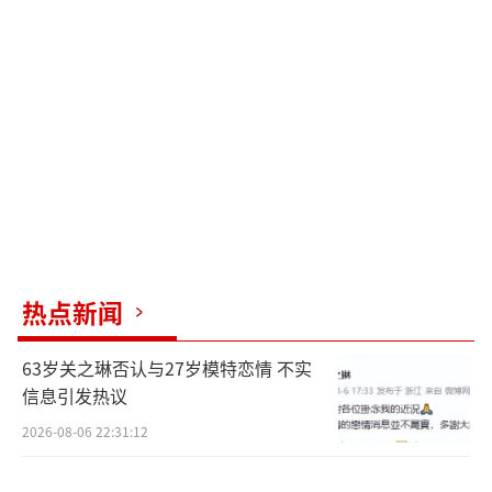
最引人瞩目的是林允被传为沈腾生下孩
子。沈腾与妻子感情一直和谐，鲜少传出不
合。沈腾妻子生完孩子后变胖，没有时间锻
炼。她对丈夫和马丽的谣言表现出醋意，显然
不会轻易离婚。沈腾的妻子在他最困难时没有
离开，让他深受感动。后来有人怀疑林允能上
春晚是因沈腾帮助。他们在网上发布声明否认
谣言，但仍有人好奇这段恋情。
热点新闻
近期，月嫂钟姐为自证身份发布了与林允
的合照，再次引发怀孕风波。尽管林允多次闹
63岁关之琳否认与27岁模特恋情 不实
出绯闻，但她从未承认生过孩子。钟姐开设账
信息引发热议
号成为博主，简介中提到曾照顾过杨颖等明
2026-08-06 22:31:12
星。她发布与杨颖的合照提高知名度。钟姐之