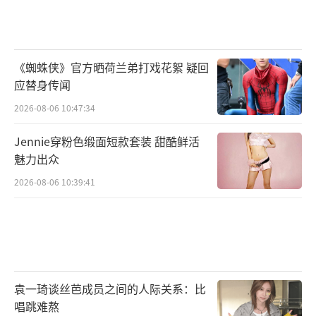
网上言论影响心情。即使明星本人小心谨慎，
身边的人无心也可能造成差错。
《蜘蛛侠》官方晒荷兰弟打戏花絮 疑回
（责任编辑：卢其龙 CL0882）
应替身传闻
2026-08-06 10:47:34
Jennie穿粉色缎面短款套装 甜酷鲜活
魅力出众
2026-08-06 10:39:41
袁一琦谈丝芭成员之间的人际关系：比
唱跳难熬