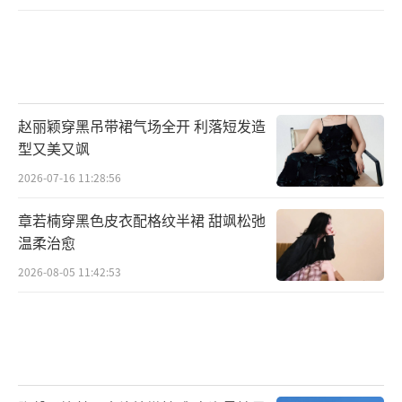
赵丽颖穿黑吊带裙气场全开 利落短发造
型又美又飒
2026-07-16 11:28:56
章若楠穿黑色皮衣配格纹半裙 甜飒松弛
温柔治愈
2026-08-05 11:42:53