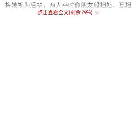
将她视为后辈，两人平时像朋友般相处，互相
点击查看全文(剩余
79
%)
庆祝生日。这些谣言逐渐不攻自破，但林允身
上的绯闻却不断。
此前，林允在社交平台的照片疑似与圈内
明星家相似，引发与冯绍峰恋爱的消息。两人
相差十岁以上，如果没有这次绯闻，不会有牵
扯。不久后，她与宋威龙被曝出在一起的绯
闻，网上聊天记录让人认为他们是恋人关系。
拍摄结束后，讨论减少。2021年，林允在账号
上宣布与颜人中牵手，引起网友祝福。但很快
她删除了动态并澄清，原来是因为玩游戏输了
接受惩罚。尽管如此，她和颜人中共同回家的
照片仍被狗仔拍到，引发更多猜测。