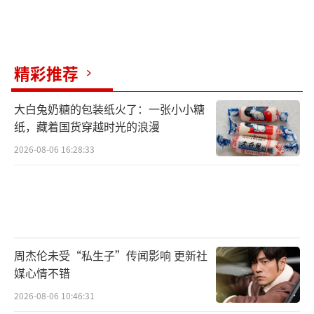
林允知道被造谣后，在账号上郑重解释，
表示这是最后一次澄清，以后会通过法律保护
精彩推荐
自己。张小波转发她的动态，表达对谣言者的
不满。两年前，林允到他家中吃饭，钟姐拍
大白兔奶糖的包装纸火了：一张小小糖
照，绝对不是插足别人感情。张小波感到气
纸，藏着国货穿越时光的浪漫
愤，朋友正常吃饭还能被人说成怀孕。钟姐没
2026-08-06 16:28:33
想到会给明星带来困扰，删除了动态以避免事
态扩大。
黄小蕾在评论区帮忙解释，表示他们之间
清白。那天林允受到邀请，参加饭局希望得到
周杰伦未受“私生子”传闻影响 更新社
拍戏机会。到场后，林允吃完龙虾与其他人正
媒心情不错
常聊天。钟姐在现场表达对林允的喜爱，林允
2026-08-06 10:46:31
答应拍照。当时在场的人几乎都是熟人，没有