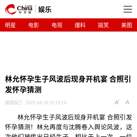
娱乐
明星
电影
电视
爆料
搞笑
美图
林允怀孕生子风波后现身开机宴 合照引
发怀孕猜测
娱情娱己
2025-04-29 10:19:14
林允怀孕生子风波后现身开机宴 合照引发
怀孕猜测！林允再度与沈腾卷入舆论风波，这
次他们被传出已经生子。相比于上一次，一位