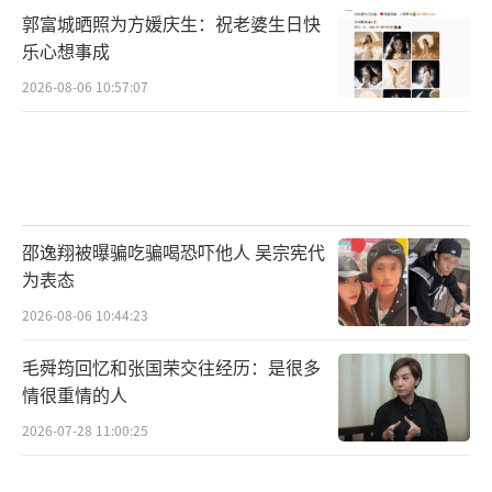
郭富城晒照为方媛庆生：祝老婆生日快
顾虑。直到网上看到合照被恶意造谣，林允意
乐心想事成
识到问题严重性。黄小蕾等人将事情讲清楚，
2026-08-06 10:57:07
担心影响事业。林允近几年的工作行程证明她
没有时间怀孕生子。沈腾与妻子已有孩子，不
会轻易背叛家庭。经过时间验证，马丽找到伴
侣，沈腾重心放在家庭上。
邵逸翔被曝骗吃骗喝恐吓他人 吴宗宪代
钟姐确实与很多明星合作，工作能力强。
为表态
她想成为网红，介绍自己并展示技能，博得流
2026-08-06 10:44:23
量。正当她踌躇满志时，却遭遇波折。她给林
允带来困扰，还要控制网上的言论。如果不认
毛舜筠回忆和张国荣交往经历：是很多
情很重情的人
真澄清，可能会让林允错失优秀剧本。钟姐删
除所有作品，但这并未完全避免林允受到干
2026-07-28 11:00:25
扰。如今圈内好友帮助林允，让她不再过度受