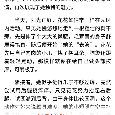
演，再次展现了她独特的魅力。
当天，阳光正好，花花如往常一样在园区
内活动。只见她慢悠悠地走到一根粗壮的树干
旁，先是伸了个大大的懒腰，毛茸茸的身子舒
展得笔直，随后便开始了她的“表演”。花花
先用自己肉肉的小爪子挠了挠耳朵，脑袋还跟
着轻轻晃动，那模样就像在给自己做头部按
摩，可爱极了。
紧接着，她似乎觉得爪子不够过瘾，竟然
尝试用后腿挠痒痒。只见花花努力抬起右后
腿，试图够到后背，由于身体比较圆润，这个
动作对她来说颇具难度。她的小短腿在空中扑
腾了几下，好不容易碰到后背，便开始小心翼