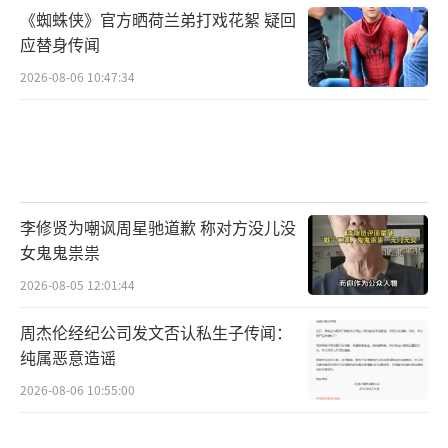
《蜘蛛侠》官方晒荷兰弟打戏花絮 疑回
应替身传闻
2026-08-06 10:47:34
李修贤为嘲讽周星驰道歉 称对方没儿没
女鬼鬼祟祟
2026-08-05 12:01:44
周杰伦经纪公司发文否认私生子传闻：
纯属恶意造谣
2026-08-06 10:55:00