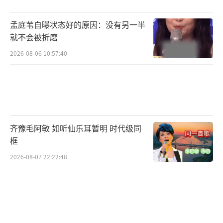
量游客慕名而来，只为亲眼看看花花。她的存
在，不仅给人们带来了欢乐，也让更多人关注
孟庭苇自曝状态好的原因：没有另一半
到了可爱的大熊猫们。相信在未来的日子里，
就不会被折磨
花花还会继续用她的可爱行为，给大家带来更
2026-08-06 10:57:40
多的惊喜和感动。
网友表示："好可爱的花花，好治愈。"
"感觉花花真的是熊猫界里面最可爱的一只
齐豫毛阿敏 如听仙乐耳暂明 时代级同
啊"
框
"花花花式挠痒痒，好可爱呀"
2026-08-07 22:22:48
（责任编辑：于浩
淙 Hzx0176）