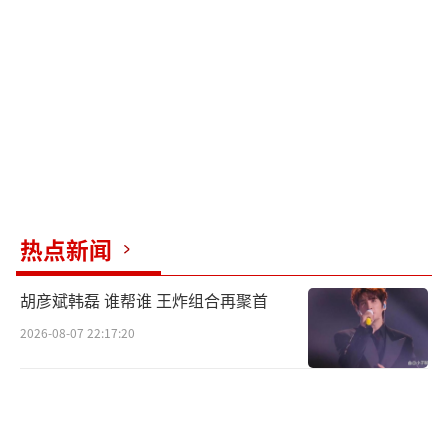
吃得津津有味，偶尔还会因为竹子太美味，露
出满足的表情，憨态可掬。睡觉的时候，她常
常找个舒服的地方，四仰八叉地躺着，圆滚滚
的肚子随着呼吸一起一伏，模样十分惬意。
而这次的高难度花式挠痒痒，更是让大家
看到了花花的俏皮一面。不少网友在社交媒体
上分享花花挠痒痒的视频，纷纷留言：“花花
太可爱了，这挠痒痒的动作简直萌化了，感觉
热点新闻
心都要被她融化了”“不愧是我们的‘花宝
胡彦斌韩磊 谁帮谁 王炸组合再聚首
叽’，做什么都这么有趣，被她圈粉了”“花
2026-08-07 22:17:20
花就是熊猫界的可爱担当，一举一动都能让人
感受到治愈的力量”。
成都大熊猫繁育研究基地里，每天都有大