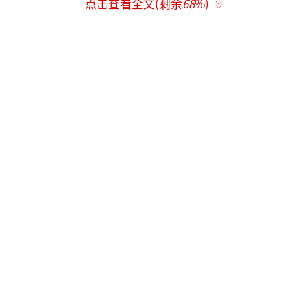
点击查看全文(剩余
68
%)
翼地挠起来，身体也跟着微微扭动，每一下都
挠在观众的心尖上，让人忍俊不禁。
在挠痒痒的过程中，花花还不忘四处张
望，黑溜溜的大眼睛滴溜溜地转，仿佛在观察
大家有没有注意到她的“精彩表演”。当她发
现有游客对着她拍照时，还停顿了一下，歪着
脑袋，像是在配合镜头摆姿势，那萌萌的表情
瞬间让周围的游客发出阵阵尖叫和笑声。
其实，花花一直以来都是凭借各种可爱的
行为走红网络。她性格温顺，行动慢悠悠的，
与其他活泼好动的熊猫相比，显得格外特别。
平时吃竹子的时候，花花总是紧紧抱住竹子，