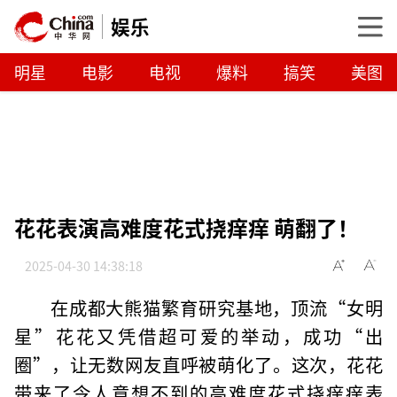
娱乐
明星
电影
电视
爆料
搞笑
美图
花花表演高难度花式挠痒痒 萌翻了！
2025-04-30 14:38:18
在成都大熊猫繁育研究基地，顶流“女明
星”花花又凭借超可爱的举动，成功“出
圈”，让无数网友直呼被萌化了。这次，花花
带来了令人意想不到的高难度花式挠痒痒表