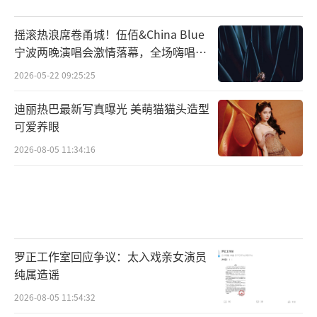
摇滚热浪席卷甬城！伍佰&China Blue
宁波两晚演唱会激情落幕，全场嗨唱氛
围炸裂
2026-05-22 09:25:25
迪丽热巴最新写真曝光 美萌猫猫头造型
可爱养眼
2026-08-05 11:34:16
罗正工作室回应争议：太入戏亲女演员
纯属造谣
2026-08-05 11:54:32