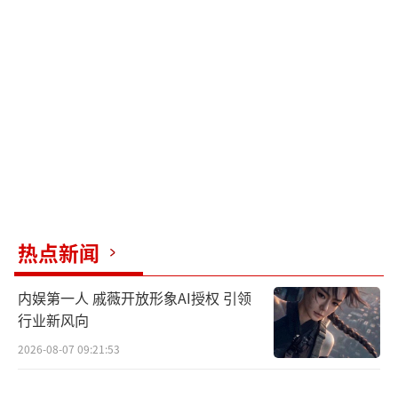
霸以及他自己被刺杀在仓库。这两起命案触发
了整个山海帮的内忧外患，刘雄武的儿子刘振
东（杨旭文饰）夜绑山顶仔老大巫阿楠，并将
其击毙，进一步激化了两个帮会的矛盾。
三个谜团贯穿剧情：到底谁杀了刘雄武？
金牙驹案的真相是什么？洪颜（岳丽娜饰）背
后的草蛇灰线又是什么？这些谜团引人入胜，
让整个故事更加扣人心弦。
热点新闻
《狮城山海》集结了许多实力派戏骨，如
巍子饰演的程恢、杨旭文饰演的刘振东、吴启
内娱第一人 戚薇开放形象AI授权 引领
华饰演的华人总警长郑秋等。此外，还有吴岱
行业新风向
融、程东、许绍雄等港星老戏骨加盟，为全剧
2026-08-07 09:21:53
注入浓厚的港片气息。