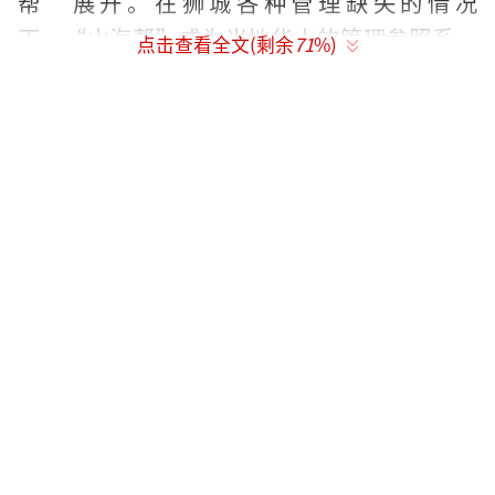
帮”展开。在狮城各种管理缺失的情况
下，“山海帮”成为当地华人的管理参照系。
点击查看全文(剩余
71
%)
大家有事时，警局靠不住，只能去“山海
帮”寻求帮助。剧集的故事依托“山海帮”，
由一帮主、两桩命案和三个谜团徐徐展开。
一帮主指的是山海帮的传奇帮主程恢（巍
子饰），他自幼下南洋，从苦力工、黄包车夫
一路打拼，最终建立了“山海帮”。因遭人构
陷，他在前任帮主金牙驹被害后隐退江湖，将
帮会交给兄弟刘雄武打理。然而，刘雄武两年
后同样死于非命，程恢毅然回到狮城，力挽狂
澜。
两桩命案分别是刘雄武手刃侵犯女孩的恶