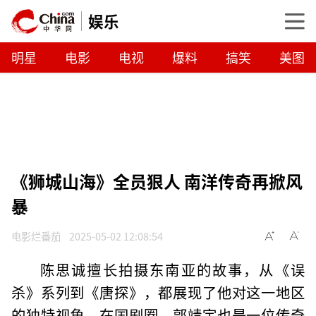
娱乐
明星
电影
电视
爆料
搞笑
美图
《狮城山海》全员狠人 南洋传奇再掀风
暴
电影烂番茄
2025-05-02 12:08:54
陈思诚擅长拍摄东南亚的故事，从《误
杀》系列到《唐探》，都展现了他对这一地区
的独特视角。在国剧圈，郭靖宇也是一位传奇