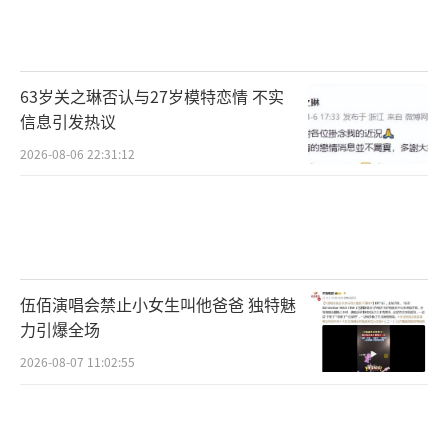
该剧全程在马来西亚实景拍摄，剧组在当
地打造了占地24000多平方米的南洋历史文化
街，完美还原了上世纪40年代马六甲河岸的风
63岁关之琳否认与27岁模特恋情 不实
貌。这种实景拍摄增强了剧集的真实感，提升
信息引发热议
了观感。
2026-08-06 22:31:12
《狮城山海》的电影化质感体验、浓郁的
港片江湖风味以及拳拳到肉的打戏节奏，使其
成为今年国产剧中的一部佳作。无论是喜欢传
统长剧的观众，还是习惯碎片化观看的年轻
伍佰演唱会禁止小女生叫他爸爸 独特魅
力引爆全场
人，都能在《狮城山海》中找到自己喜欢的元
素。这部剧既有深沉的家国情怀，又不乏激烈
2026-08-07 11:02:55
的帮派斗争；既有老一辈演员的精湛演技，又
有年轻演员的朝气与活力；既能感受南洋风情