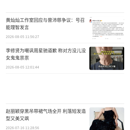
黄灿灿工作室回应与曾沛慈争议：号召
能理智发言
2026-08-05 11:56:27
李修贤为嘲讽周星驰道歉 称对方没儿没
女鬼鬼祟祟
2026-08-05 12:01:44
赵丽颖穿黑吊带裙气场全开 利落短发造
型又美又飒
2026-07-16 11:28:56