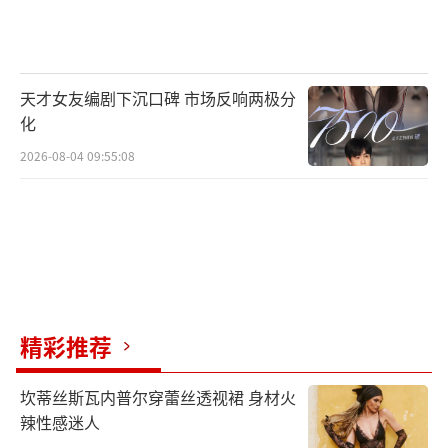
天才女友编剧下沉口碑 市场反响两极分
化
2026-08-04 09:55:08
精彩推荐
坎蒂丝斯瓦内普尔穿蕾丝透视裙 身材火
辣性感迷人