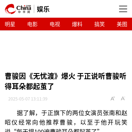
娱乐
明星
电影
电视
爆料
搞笑
美图
曹骏因《无忧渡》爆火 于正说听曹骏听
得耳朵都起茧了
2025-05-07 13:11:39
据了解，于正旗下的两位女演员张南和赵
昭仪经常向他推荐曹骏，以至于他开玩笑
说“每天提100遍曹骏耳朵都起茧了”。