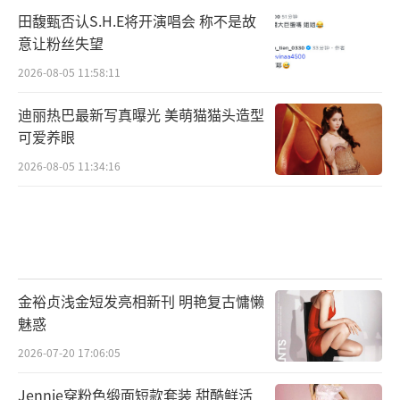
田馥甄否认S.H.E将开演唱会 称不是故
意让粉丝失望
2026-08-05 11:58:11
迪丽热巴最新写真曝光 美萌猫猫头造型
可爱养眼
2026-08-05 11:34:16
金裕贞浅金短发亮相新刊 明艳复古慵懒
魅惑
2026-07-20 17:06:05
Jennie穿粉色缎面短款套装 甜酷鲜活