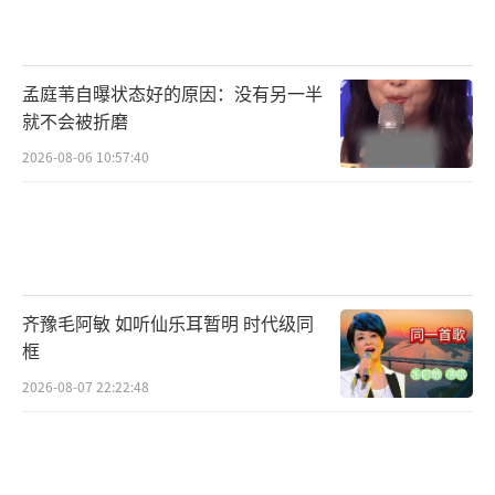
品质劣于同业3千元产品，以及胖东来商超的目
的是引流高端群体购买玉石。五一假期期间，
于东来也连续发布多条抖音推文回应柴怼怼。
孟庭苇自曝状态好的原因：没有另一半
就不会被折磨
（责任编辑：卢其龙 CL0882）
2026-08-06 10:57:40
齐豫毛阿敏 如听仙乐耳暂明 时代级同
框
2026-08-07 22:22:48