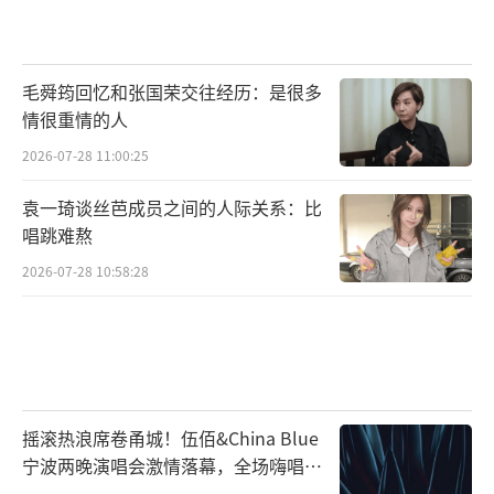
毛舜筠回忆和张国荣交往经历：是很多
情很重情的人
2026-07-28 11:00:25
袁一琦谈丝芭成员之间的人际关系：比
唱跳难熬
2026-07-28 10:58:28
摇滚热浪席卷甬城！伍佰&China Blue
宁波两晚演唱会激情落幕，全场嗨唱氛
围炸裂