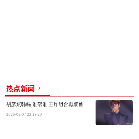
万元，平均毛利率控制在20%以内；随机抽查
的13件在售商品均具备完整进销货手续，鉴定
机构资质合法、证书有效，且全部按规定明码
标价。
同日中午，胖东来创始人于东来在抖音平
台连续发布10条图片视频，表示愿意邀请柴怼
怼等人深入了解研究考察胖东来，并强调随意
骂人打人的行为已经严重伤害到个人人格尊
严。他还表示，胖东来将继续努力为国家和社
热点新闻
会的美好信仰而奋斗，寻找更理性科学正确的
胡彦斌韩磊 谁帮谁 王炸组合再聚首
方式来前行。
2026-08-07 22:17:20
此前，柴怼怼曾发布视频宣称胖东来商超
以低成本玉石获取百倍暴利，胖东来3万元玉石