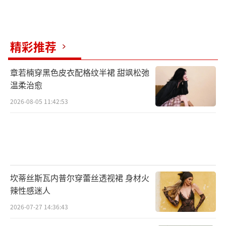
精彩推荐
章若楠穿黑色皮衣配格纹半裙 甜飒松弛
温柔治愈
2026-08-05 11:42:53
坎蒂丝斯瓦内普尔穿蕾丝透视裙 身材火
辣性感迷人
2026-07-27 14:36:43