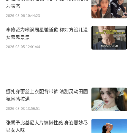
为表态
2026-08-06 10:44:23
李修贤为嘲讽周星驰道歉 称对方没儿没
女鬼鬼祟祟
2026-08-05 12:01:44
娜扎穿蕾丝上衣配背带裤 清甜灵动田园
氛围感拉满
2026-08-03 13:56:51
张馨予比基尼大片慵懒性感 身姿曼妙尽
显女人味