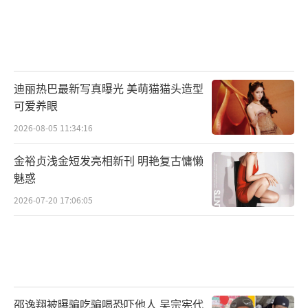
迪丽热巴最新写真曝光 美萌猫猫头造型
可爱养眼
2026-08-05 11:34:16
金裕贞浅金短发亮相新刊 明艳复古慵懒
魅惑
2026-07-20 17:06:05
邵逸翔被曝骗吃骗喝恐吓他人 吴宗宪代