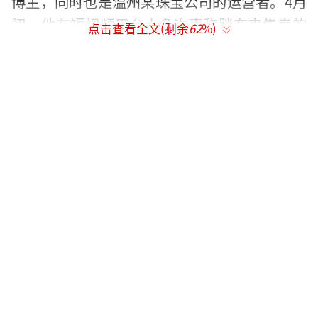
博主，同时也是温州某珠宝公司的运营者。4月
初，他在短视频平台上多次声称胖东来售卖的
点击查看全文(剩余
62
%)
玉石产品存在“低成本高暴利”，甚至直
言“几百块的东西卖几千几万”。
面对质疑，胖东来迅速反击，于4月8日发
布声明驳斥，并在4月25日正式起诉柴怼怼商业
诋毁及侵犯名誉权，案件已在许昌市中级人民
法院立案。
5月6日，许昌市市场监督管理局魏都区分
局公布了对胖东来旗下唯初珠宝有限公司的专
项检查结果。执法人员现场核查了2025年1-4月
和田玉销售数据及在售商品资质，发现该公司
期间共售出和田玉4177件，销售额2959.2175