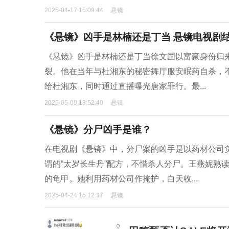
2025-04-17 15:09:44
悬镜
《悬镜》凶手是林楠还是丁当 悬镜电视剧
《悬镜》凶手是林楠还是丁当徐文国以富豪身份归
裂。他在当年与杜湘东的秘密舞厅服安眠药自杀，不
给杜湘东，同时通过直播曝光唐家罪行。最...
2025-05-09 13:52:40
悬镜
《悬镜》分尸凶手是谁？
在电视剧《悬镜》中，分尸案的凶手是以药材公司负
谓的“太岁长生丹”配方，不惜杀人分尸。王燕妮熟
的龟甲。她利用药材公司作掩护，白天收...
2025-04-24 15:12:37
悬镜