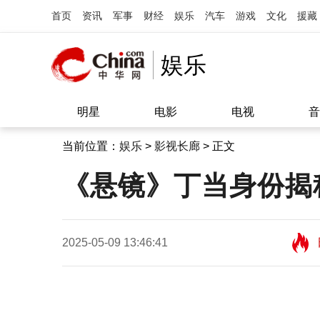
首页
资讯
军事
财经
娱乐
汽车
游戏
文化
援藏
娱乐
明星
电影
电视
音
当前位置：
娱乐
>
影视长廊
> 正文
《悬镜》丁当身份揭
2025-05-09 13:46:41