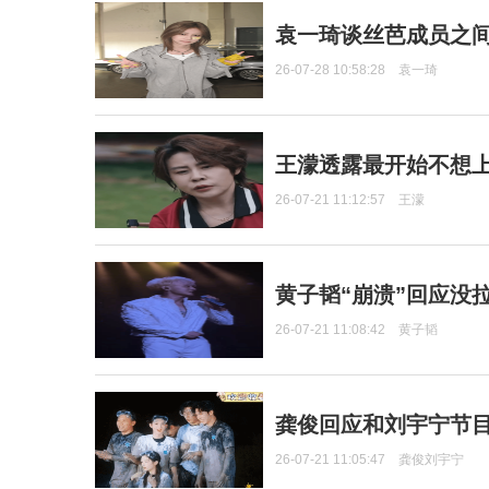
袁一琦谈丝芭成员之
26-07-28 10:58:28
袁一琦
王濛透露最开始不想上
26-07-21 11:12:57
王濛
黄子韬“崩溃”回应没
26-07-21 11:08:42
黄子韬
龚俊回应和刘宇宁节
26-07-21 11:05:47
龚俊刘宇宁