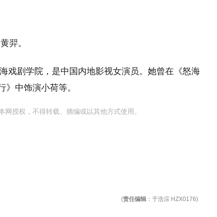
是黄羿。
于上海戏剧学院，是中国内地影视女演员。她曾在《怒海
行》中饰演小荷等。
本网授权，不得转载、摘编或以其他方式使用。
(
责任编辑
：于浩淙 HZX0176)