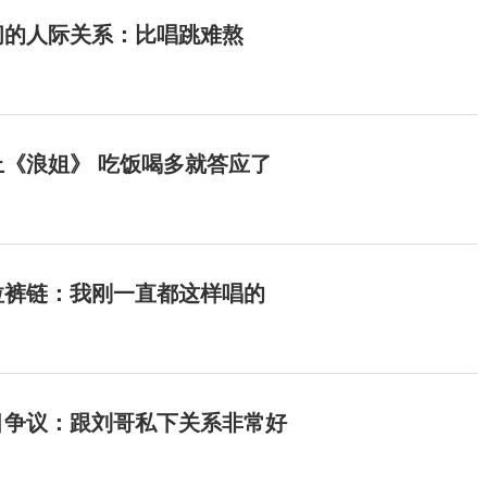
间的人际关系：比唱跳难熬
《浪姐》 吃饭喝多就答应了
拉裤链：我刚一直都这样唱的
目争议：跟刘哥私下关系非常好