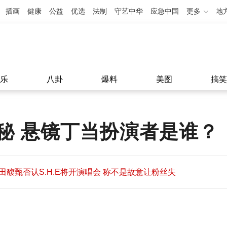
插画
健康
公益
优选
法制
守艺中华
应急中国
更多
地
乐
八卦
爆料
美图
搞笑
秘 悬镜丁当扮演者是谁？
田馥甄否认S.H.E将开演唱会 称不是故意让粉丝失
望
田馥甄否认S.H.E将开演唱会 称不是故意让粉丝失
11:08
望
11:08