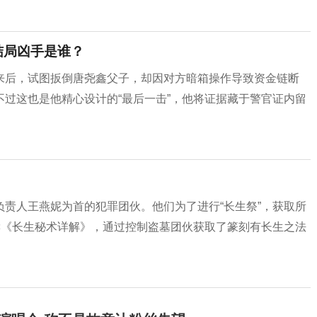
结局凶手是谁？
来后，试图扳倒唐尧鑫父子，却因对方暗箱操作导致资金链断
过这也是他精心设计的“最后一击”，他将证据藏于警官证内留
责人王燕妮为首的犯罪团伙。他们为了进行“长生祭”，获取所
读《长生秘术详解》，通过控制盗墓团伙获取了篆刻有长生之法