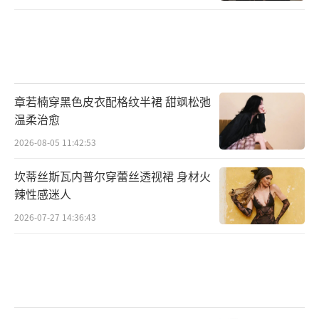
章若楠穿黑色皮衣配格纹半裙 甜飒松弛
温柔治愈
2026-08-05 11:42:53
坎蒂丝斯瓦内普尔穿蕾丝透视裙 身材火
辣性感迷人
2026-07-27 14:36:43