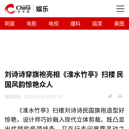
娱乐
明星
电影
电视
爆料
搞笑
美图
刘诗诗穿旗袍亮相《淮水竹亭》扫楼 民
国风韵惊艳众人
新浪财经
2025-05-10 20:37:37
《淮水竹亭》扫楼刘诗诗民国旗袍造型好
惊艳，设计师巧妙融入现代立体剪裁，既凸显
出优越的肩颈线条，又在行走间展露灵动之