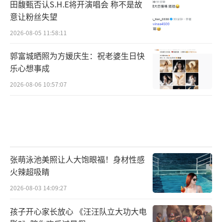
田馥甄否认S.H.E将开演唱会 称不是故
意让粉丝失望
2026-08-05 11:58:11
郭富城晒照为方媛庆生：祝老婆生日快
乐心想事成
2026-08-06 10:57:07
张萌泳池美照让人大饱眼福！身材性感
火辣超吸睛
2026-08-03 14:09:27
孩子开心家长放心 《汪汪队立大功大电