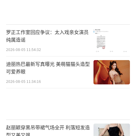
罗正工作室回应争议：太入戏亲女演员
纯属造谣
2026-08-05 11:54:32
迪丽热巴最新写真曝光 美萌猫猫头造型
可爱养眼
2026-08-05 11:34:16
赵丽颖穿黑吊带裙气场全开 利落短发造
型又美又飒