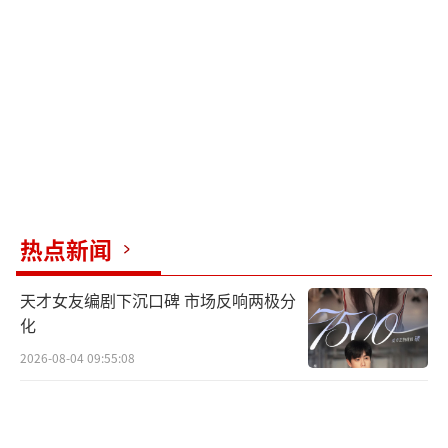
和自然环境，放松身心。散步能促进血液循
环，缓解肌肉疲劳，同时也有助于调节情绪，
减轻压力。每天散步30分钟至1小时，速度可根
据自己的身体状况适当调整。
瑜伽：瑜伽结合了身体的伸展、扭转和呼
吸练习，有助于放松身心，增强身体柔韧性和
平衡力。通过瑜伽体式的练习，可以缓解肌肉
热点新闻
紧张，减轻精神压力，让身体和大脑得到充分
的休息和放松。每周进行2-3次瑜伽练习，每次
天才女友编剧下沉口碑 市场反响两极分
1-2小时。
化
2026-08-04 09:55:08
兴趣爱好
阅读：沉浸在一本好书中可以让你暂时忘
却外界的烦恼和压力，进入一个全新的世界，