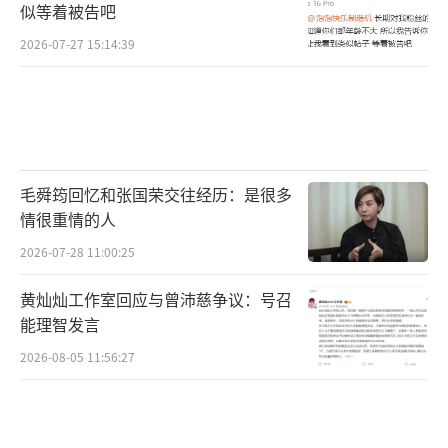
似等着被告吧
2026-07-27 15:14:39
毛舜筠回忆和张国荣交往经历：是很多
情很重情的人
2026-07-28 11:00:25
黄灿灿工作室回应与曾沛慈争议：号召
能理智发言
2026-08-05 11:56:27