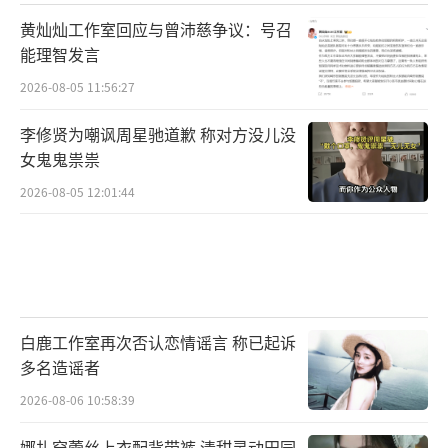
黄灿灿工作室回应与曾沛慈争议：号召
能理智发言
2026-08-05 11:56:27
李修贤为嘲讽周星驰道歉 称对方没儿没
女鬼鬼祟祟
2026-08-05 12:01:44
白鹿工作室再次否认恋情谣言 称已起诉
多名造谣者
2026-08-06 10:58:39
娜扎穿蕾丝上衣配背带裤 清甜灵动田园