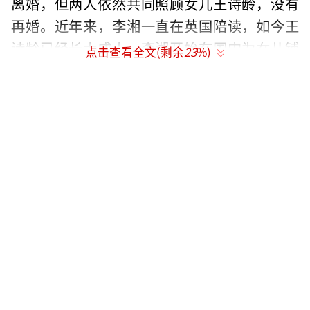
离婚，但两人依然共同照顾女儿王诗龄，没有
再婚。近年来，李湘一直在英国陪读，如今王
诗龄已经长大成人，李湘开始在国内为女儿铺
点击查看全文(剩余
23
%)
路。在王诗龄放假的一个月里，李湘带她见了
不少世面，包括之前一起看车。5月10日，李湘
现身长沙提车，状态越来越好，祝福她喜提新
车。
（责任编辑：卢其龙 CL0882）