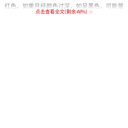
红色。如果月经颜色过深，如呈黑色，可能是
点击查看全文(剩余
46
%)
经血在子宫内停留时间过长，有宫寒或气滞血
瘀的情况；颜色过浅，如淡红色，则可能与贫
血、子宫内膜病变等有关。暗红色的月经血表
明经血排出顺畅，子宫内环境较为正常。
经期无剧烈疼痛：子宫健康的女性在经期
可能会有轻微的腹部不适，但一般不会出现剧
烈疼痛。如果出现严重的痛经，可能是子宫内
膜异位症、子宫腺肌病等疾病引起的，这些疾
病会影响子宫的正常功能和结构。
无明显经期伴随症状：除了月经本身的表
现外，子宫健康的女性在经期通常不会出现明
显的乳房胀痛、情绪异常、头痛等伴随症状。