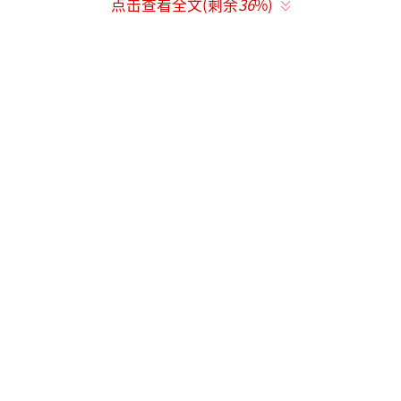
点击查看全文(剩余
36
%)
她三秒特写的原因在于她的自信和从容。她用
舒展的姿态告诉世界，真正的时尚从不需要声
嘶力竭地呐喊。华服可以买到，但气场和自信
是无法复制的。
咖啡泼脏了礼服，却未能浇灭赵樱子的热
情。镜头偏爱的从来不是华服，而是穿华服的
人。当她笑着走过红毯时，披着的不仅是高定
布料，更是中国女星多年努力后赢得的“高级
感正名状”。
（责任编辑：卢其龙 CL0882）