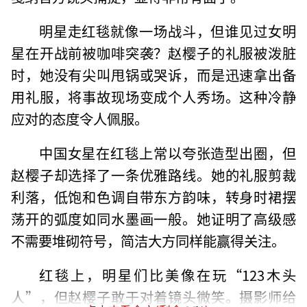
明星走红毯就像一场战斗，但谁见过女明
星在开战前被咖啡突袭？赵樱子的礼服被泼脏
时，她没有尖叫甩锅或哭诉，而是迅速拿出备
用礼服，将事故现场变成个人秀场。这种冷静
应对的态度令人佩服。
中国女星在红毯上常以夸张造型出圈，但
赵樱子却选择了一条优雅路线。她的礼服剪裁
利落，低饱和色调自带东方韵味，转身时裙摆
荡开的弧度如同水墨画一般。她证明了高级感
不需要堆砌符号，简洁大方同样能赢得关注。
红毯上，明星们比美像在玩“123木头
人”，但赵樱子敢于对着镜头微笑。摄影师给