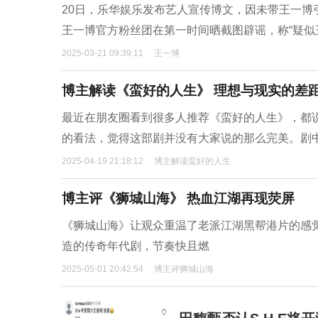
20日，乐华娱乐发布艺人宣传博文，因未带王一博
王一博官方粉丝团在第一时间晒截图辟谣，称“疑似
2025-03-21 09:39:11
王一博
博主解读《蛮好的人生》 理想与现实的差
最近在朋友圈看到很多人推荐《蛮好的人生》，都
的看法，觉得这部剧并没有大家说的那么完美。剧
2025-04-19 21:18:12
博主解读蛮好的人生
博主评《狮城山海》 热血江湖再现荧屏
《狮城山海》让观众重温了老派江湖黑帮港片的感
造的传奇年代剧，节奏快且燃
2025-05-01 20:42:54
博主评狮城山海