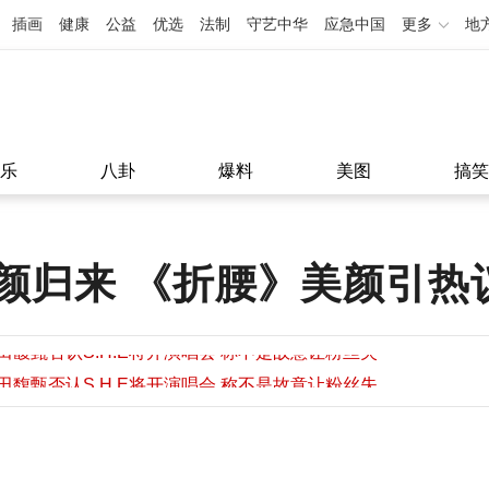
插画
健康
公益
优选
法制
守艺中华
应急中国
更多
地
乐
八卦
爆料
美图
搞笑
颜归来 《折腰》美颜引热
田馥甄否认S.H.E将开演唱会 称不是故意让粉丝失
望
田馥甄否认S.H.E将开演唱会 称不是故意让粉丝失
11:08
望
11:08