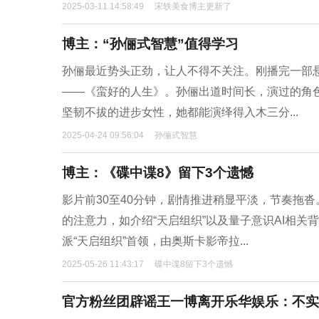
2025-03-11 14:58:49
宋轶美食博主更新了
博主：“孙俪式智慧”值得学习
孙俪最近势头正劲，让人不得不关注。刚播完一部
——《蛮好的人生》。孙俪出道时间长，演过的角
坚韧不拔的进步女性，她都能演绎得入木三分...
2025-04-24 09:56:04
孙俪式智慧
博主：《碟中谍8》留下3个遗憾
影片前30至40分钟，剧情推进稍显平淡，节奏拖
的注意力，如介绍“天启组织”以及量子意识AI相
派“天启组织”首领，由奥斯卡影帝拉...
2025-05-26 11:43:17
碟中谍8留下3个遗憾
官方粉丝团辟谣王一博离开乐华娱乐：不实