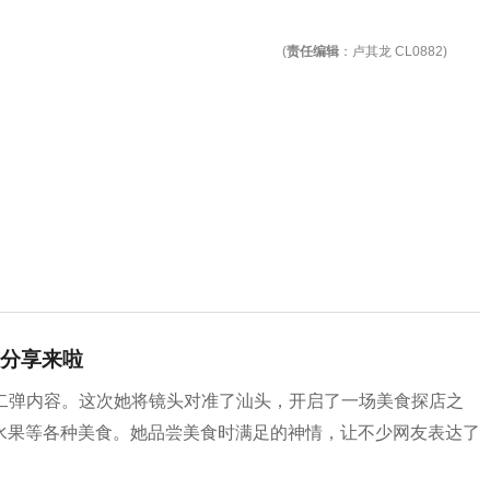
(
责任编辑
：卢其龙 CL0882)
分享来啦
列第二弹内容。这次她将镜头对准了汕头，开启了一场美食探店之
水果等各种美食。她品尝美食时满足的神情，让不少网友表达了