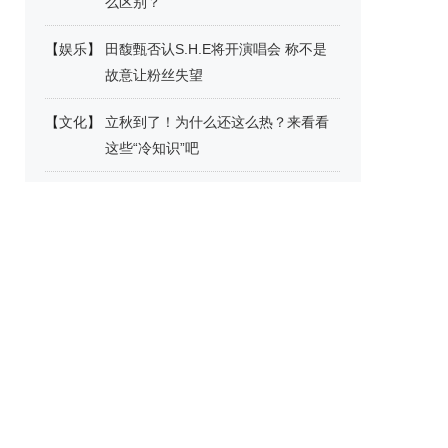
么区别？
【
娱乐
】
田馥甄否认S.H.E将开演唱会 称不是
故意让粉丝失望
【
文化
】
立秋到了！为什么还这么热？来看看
这些“冷知识”吧