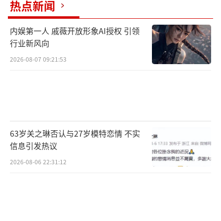
热点新闻
内娱第一人 戚薇开放形象AI授权 引领
行业新风向
2026-08-07 09:21:53
63岁关之琳否认与27岁模特恋情 不实
信息引发热议
2026-08-06 22:31:12