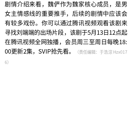
剧情介绍来看，魏俨作为魏家核心成员，是男
女主情感线的重要推手，后续的剧情中应该会
有较多戏份。你可以通过腾讯视频观看该剧来
寻找刘端端的出场片段，该剧于5月13日12点起
在腾讯视频全网独播，会员周三至周日每晚18:
00更新2集，SVIP抢先看。
（责任编辑：于浩淙 Hzx017
6）