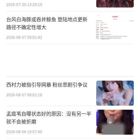
焦虑？
2026-07-20 13:29:10
台风白海豚或吞并鲸鱼 登陆地点更新
路径不确定性增大
2026-08-07 09:01:42
西村力被指引导网暴 粉丝悲剧引争议
2026-08-07 08:01:18
孟庭苇自曝状态好的原因：没有另一半
就不会被折磨
2026-08-06 10:57:40