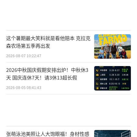
这个暑期最大笑料就是看他赔本 克拉克
森农场第五季再出发
2026-08-07 10:22:47
2026中秋国庆假期安排出炉！中秋休3
天 国庆连休7天！请3休13超长假
2026-08-05 08:41:43
张萌泳池美照让人大饱眼福！身材性感