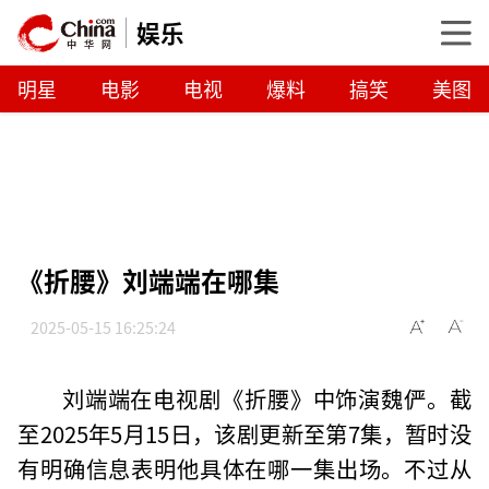
娱乐
明星
电影
电视
爆料
搞笑
美图
《折腰》刘端端在哪集
2025-05-15 16:25:24
刘端端在电视剧《折腰》中饰演魏俨。截
至2025年5月15日，该剧更新至第7集，暂时没
有明确信息表明他具体在哪一集出场。不过从