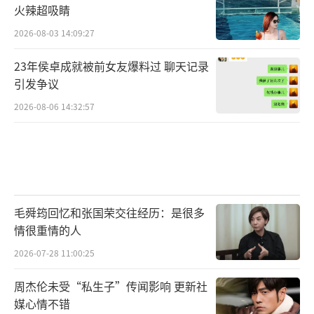
火辣超吸睛
2026-08-03 14:09:27
23年侯卓成就被前女友爆料过 聊天记录
引发争议
2026-08-06 14:32:57
毛舜筠回忆和张国荣交往经历：是很多
情很重情的人
2026-07-28 11:00:25
周杰伦未受“私生子”传闻影响 更新社
媒心情不错