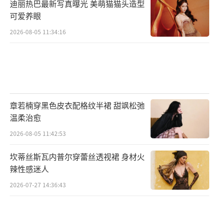
迪丽热巴最新写真曝光 美萌猫猫头造型
可爱养眼
2026-08-05 11:34:16
章若楠穿黑色皮衣配格纹半裙 甜飒松弛
温柔治愈
2026-08-05 11:42:53
坎蒂丝斯瓦内普尔穿蕾丝透视裙 身材火
辣性感迷人
2026-07-27 14:36:43