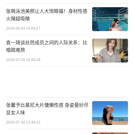
张萌泳池美照让人大饱眼福！身材性感
火辣超吸睛
2026-08-03 14:09:27
袁一琦谈丝芭成员之间的人际关系：比
唱跳难熬
2026-07-28 10:58:28
张馨予比基尼大片慵懒性感 身姿曼妙尽
显女人味
2026-07-30 13:39:23