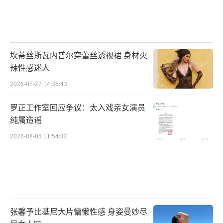
坎蒂丝斯瓦内普尔穿蕾丝透视裙 身材火
辣性感迷人
2026-07-27 14:36:43
罗正工作室回应争议：太入戏亲女演员
纯属造谣
2026-08-05 11:54:32
张馨予比基尼大片慵懒性感 身姿曼妙尽