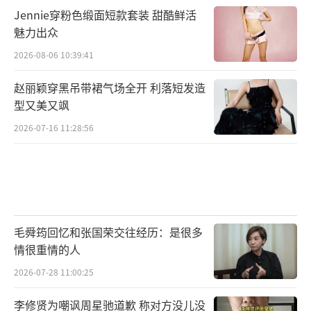
Jennie穿粉色缎面短款套装 甜酷鲜活
魅力出众
2026-08-06 10:39:41
赵丽颖穿黑吊带裙气场全开 利落短发造
型又美又飒
2026-07-16 11:28:56
毛舜筠回忆和张国荣交往经历：是很多
情很重情的人
2026-07-28 11:00:25
李修贤为嘲讽周星驰道歉 称对方没儿没