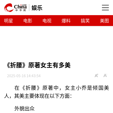
娱乐
明星
电影
电视
爆料
搞笑
美图
《折腰》原著女主有多美
2025-05-16 14:43:54
在《折腰》原著中，女主小乔是倾国美
人，其美主要体现在以下方面：
外貌出众