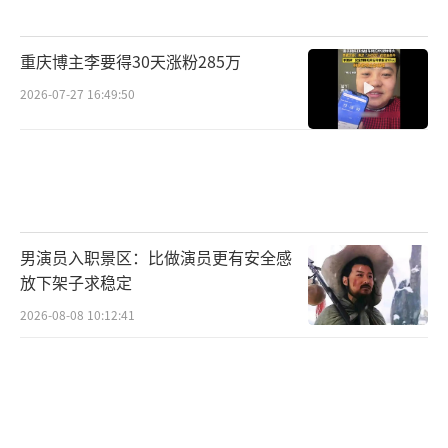
重庆博主李要得30天涨粉285万
2026-07-27 16:49:50
男演员入职景区：比做演员更有安全感
放下架子求稳定
2026-08-08 10:12:41