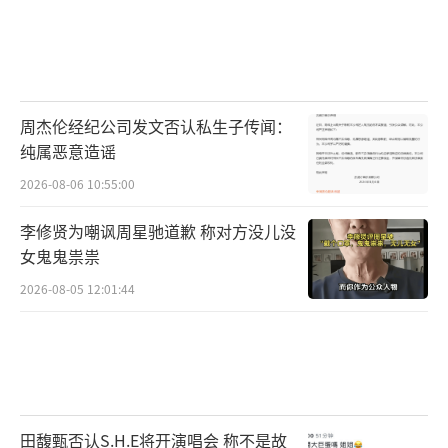
周杰伦经纪公司发文否认私生子传闻：
纯属恶意造谣
2026-08-06 10:55:00
李修贤为嘲讽周星驰道歉 称对方没儿没
女鬼鬼祟祟
2026-08-05 12:01:44
田馥甄否认S.H.E将开演唱会 称不是故