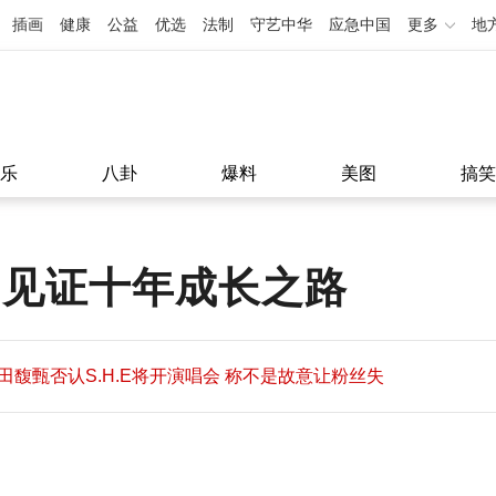
插画
健康
公益
优选
法制
守艺中华
应急中国
更多
地
乐
八卦
爆料
美图
搞笑
 见证十年成长之路
田馥甄否认S.H.E将开演唱会 称不是故意让粉丝失
望
田馥甄否认S.H.E将开演唱会 称不是故意让粉丝失
11:08
望
11:08