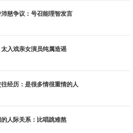
曾沛慈争议：号召能理智发言
：太入戏亲女演员纯属造谣
交往经历：是很多情很重情的人
间的人际关系：比唱跳难熬