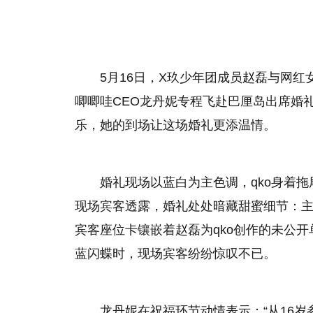
5月16日，X玖少年团成员赵磊与网红
唧唧哇CEO龙丹妮专程飞赴巴厘岛出席婚
乐，她的到场让这场婚礼更添温情。
婚礼现场以蓝白为主色调，qko身着
现场宾客透露，婚礼处处暗藏甜蜜细节：
宾客座位卡镶嵌着赵磊为qko创作的未公开
蓝闪蝶时，现场宾客纷纷惊叹不已。
龙丹妮在祝福环节动情表示：“从16