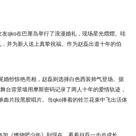
女友qko在巴厘岛举行了浪漫婚礼，现场星光熠熠。哇
礼，并为新人送上真挚祝福。作为赵磊出道十年的伯
拖尾婚纱惊艳亮相，赵磊则选择白色西装帅气登场。据
主舞台背景墙用摩斯密码记录了两人十年的爱情轨迹，
单曲片段黑胶唱片。当qko捧着的铃兰花束中飞出活体
岁参加《燃烧吧少年》到现在，看着赵磊一步步成长，