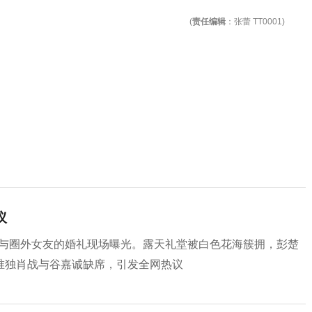
(
责任编辑
：张蕾 TT0001)
议
磊与圈外女友的婚礼现场曝光。露天礼堂被白色花海簇拥，彭楚
唯独肖战与谷嘉诚缺席，引发全网热议