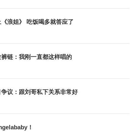
《浪姐》 吃饭喝多就答应了
拉裤链：我刚一直都这样唱的
目争议：跟刘哥私下关系非常好
elababy！