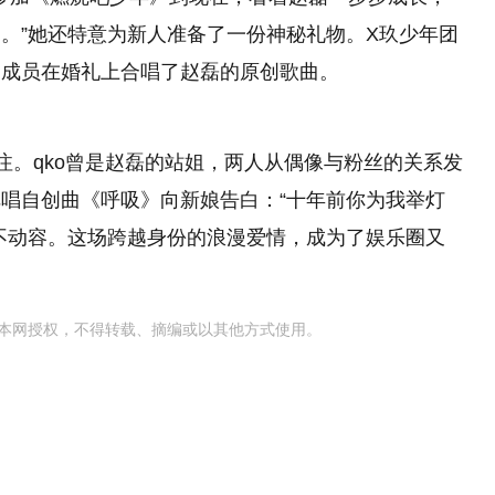
。”她还特意为新人准备了一份神秘礼物。X玖少年团
团成员在婚礼上合唱了赵磊的原创歌曲。
注。qko曾是赵磊的站姐，两人从偶像与粉丝的关系发
唱自创曲《呼吸》向新娘告白：“十年前你为我举灯
不动容。这场跨越身份的浪漫爱情，成为了娱乐圈又
本网授权，不得转载、摘编或以其他方式使用。