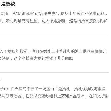
引发热议
直播。从“站姐追星”到“合法夫妻”，这场十年长跑不仅甜到齁，
。婚礼现场充满创意。别人结婚撒糖，赵磊结婚直接撒“海洋”
o步入了婚姻的殿堂。他们在婚礼上伴着经典的迪士尼歌曲翩翩起
摆绊倒，这个小插曲为婚礼增添了几分幽默
节
红妻子qko在巴厘岛举行了一场蓝白主题婚礼。婚礼现场以海浪星
鸟与珊瑚装置，搭配渐变蓝纱幔和上万颗水晶珠串，在阳光折射