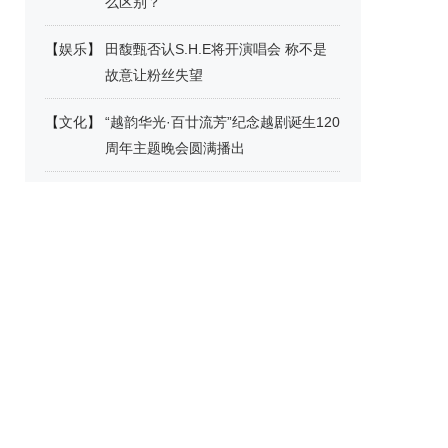
么区别？
【
娱乐
】
田馥甄否认S.H.E将开演唱会 称不是
故意让粉丝失望
【
文化
】
“越韵华光·百廿流芳”纪念越剧诞生120
周年主题晚会圆满播出