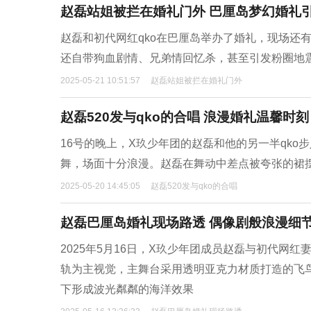
赵磊站姐被拦在婚礼门外 巴厘岛梦幻婚礼
赵磊和初代网红qko在巴厘岛举办了婚礼，现场还有
还自带狗血剧情、兄弟情回忆杀，甚至引发粉圈地震
2025-05-21 10:51:57
赵磊站姐被拦在婚礼门外
赵磊520发与qko的合唱 浪漫婚礼温馨时刻
16号的晚上，X玖少年团的赵磊和他的另一半qk
舞，场面十分浪漫。赵磊在舞动中差点被夸张的裙
2025-05-20 14:45:05
赵磊520发与qko的合唱
赵磊巴厘岛婚礼现场路透 偶像剧般浪漫细
2025年5月16日，X玖少年团成员赵磊与初代网
轨为主视觉，主舞台采用透明亚克力材质打造的飞
下形成波光粼粼的海洋效果