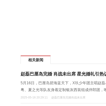
相关新闻
赵磊巴厘岛完婚 肖战未出席 星光婚礼引热
5月16日，巴厘岛碧海蓝天下，X玖少年团主唱赵
粤、夏之光等队友身着定制银灰西装组成伴郎团，
2025-05-16 20:29:11
赵磊巴厘岛完婚肖战未出席