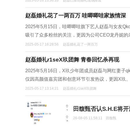
2025-05-16 13:36:33
赵磊巴厘岛婚礼现场路透
赵磊婚礼花了一两百万 哇唧唧哇家族情深
2025年5月15日，哇唧唧哇旗下艺人赵磊与女友
吸引了众多粉丝的关注，更因为公司CEO龙丹妮的
2025-05-17 16:28:56
赵磊婚礼花了一两百万
赵磊婚礼r1seX玖团舞 青春回忆杀再现
2025年5月16日，X玖少年团成员赵磊与网红妻
仅因高颜值嘉宾团和创意环节引发热议，更因X玖、R
2025-05-17 13:14:21
赵磊婚礼r1seX玖团舞
田馥甄否认S.H.E将
26-08-05 11:58:11
田馥甄