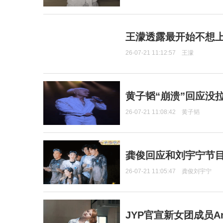
王濛透露最开始不想上
26-07-21 11:12:57
王濛
黄子韬“崩溃”回应没
26-07-21 11:08:42
黄子韬
龚俊回应和刘宇宁节
26-07-21 11:05:47
龚俊刘宇宁
JYP官宣新女团成员Ang