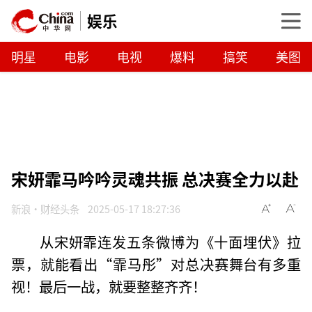
娱乐
明星
电影
电视
爆料
搞笑
美图
宋妍霏马吟吟灵魂共振 总决赛全力以赴
新浪·财经头条
2025-05-17 18:27:36
从宋妍霏连发五条微博为《十面埋伏》拉
票，就能看出“霏马彤”对总决赛舞台有多重
视！最后一战，就要整整齐齐！