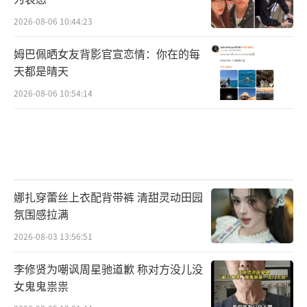
2026-08-06 10:44:23
姆巴佩晒女友背影官宣恋情：你在的每
天都是晴天
2026-08-06 10:54:14
娜扎穿蕾丝上衣配背带裤 清甜灵动田园
氛围感拉满
2026-08-03 13:56:51
李修贤为嘲讽周星驰道歉 称对方没儿没
女鬼鬼祟祟