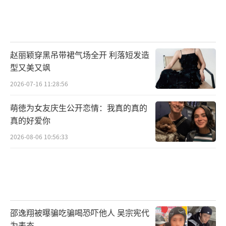
赵丽颖穿黑吊带裙气场全开 利落短发造
型又美又飒
2026-07-16 11:28:56
萌徳为女友庆生公开恋情：我真的真的
真的好爱你
2026-08-06 10:56:33
邵逸翔被曝骗吃骗喝恐吓他人 吴宗宪代
为表态