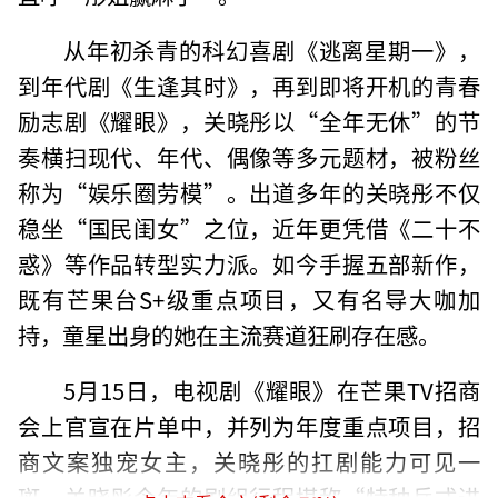
从年初杀青的科幻喜剧《逃离星期一》，
到年代剧《生逢其时》，再到即将开机的青春
励志剧《耀眼》，关晓彤以“全年无休”的节
奏横扫现代、年代、偶像等多元题材，被粉丝
称为“娱乐圈劳模”。出道多年的关晓彤不仅
稳坐“国民闺女”之位，近年更凭借《二十不
惑》等作品转型实力派。如今手握五部新作，
既有芒果台S+级重点项目，又有名导大咖加
持，童星出身的她在主流赛道狂刷存在感。
5月15日，电视剧《耀眼》在芒果TV招商
会上官宣在片单中，并列为年度重点项目，招
商文案独宠女主，关晓彤的扛剧能力可见一
斑。关晓彤今年的剧组行程堪称“特种兵式进