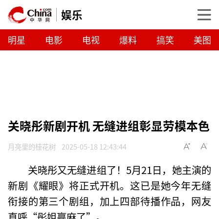
娱乐
明星
电影
电视
爆料
搞笑
美图
关晓彤新剧开机 无缝进组彰显劳模本色
月亮里的桂花树
2025-05-18 12:43:44
关晓彤又无缝进组了！5月21日，她主演的
新剧《耀眼》将正式开机。这已是她今年无缝
衔接的第三个剧组，加上四部待播作品，网友
直呼“彤姐赢麻了”。