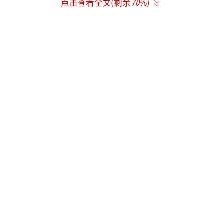
点击查看全文(剩余
70
%)
组”：2月25日《逃离星期一》杀青，仅隔3天
便进组《生逢其时》，3月18日开机拍摄；5月1
2日该剧杀青后，21日将火速投入《耀眼》拍
摄。高强度工作下，粉丝既心疼又骄傲：“剧
组是真离不开她！”
新剧《耀眼》由《滚蛋吧！肿瘤君》编剧
袁媛操刀，讲述落魄富家千金晴也（关晓彤
饰）与寒门少年邢武（李昀锐饰）的救赎故
事。网友直呼选角贴脸：“关晓彤自带千金气
质，李昀锐的少年感，绝了！”两人从都市到
渔村的碰撞戏码，加上“美强惨”与“忠犬
系”人设，未播已让CP粉嗑生嗑死。