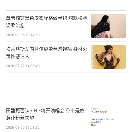
章若楠穿黑色皮衣配格纹半裙 甜飒松弛
温柔治愈
2026-08-05 11:42:53
坎蒂丝斯瓦内普尔穿蕾丝透视裙 身材火
辣性感迷人
2026-07-27 14:36:43
田馥甄否认S.H.E将开演唱会 称不是故
意让粉丝失望
2026-08-05 11:58:11