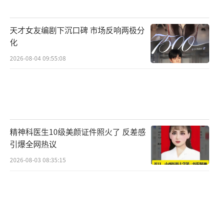
上热搜，网友瞬间炸锅：“和鹿晗好事将
近？”原来戒指来自她代言的法国珠宝FRED。
天才女友编剧下沉口碑 市场反响两极分
一场乌龙反而印证了关晓彤的顶流体质：既有
化
恋情话题引爆热搜，又能凭商业价值轻松破
2026-08-04 09:55:08
圈。如今的关晓彤，左手握五部重磅作品，右
手抓高奢代言，童星转型的范例非她莫属。粉
丝感慨：“别人还在抢资源，她已经用实力让
资源追着跑！”从国民闺女到全能演员，关晓
精神科医生10级美颜证件照火了 反差感
彤用“无缝进组”的狠劲证明：认真搞事业的
引爆全网热议
女王，爱情和面包都能紧握在手。关晓彤的202
2026-08-03 08:35:15
5年，是剧组、热搜、颁奖礼的三重战场。新剧
开机即爆，待播剧未映先火，商业价值持续飙
升，这位95后小花正在书写属于自己的“耀
眼”时代。祝福她！