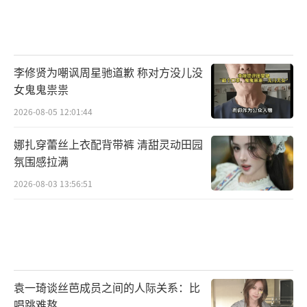
李修贤为嘲讽周星驰道歉 称对方没儿没
女鬼鬼祟祟
2026-08-05 12:01:44
娜扎穿蕾丝上衣配背带裤 清甜灵动田园
氛围感拉满
2026-08-03 13:56:51
袁一琦谈丝芭成员之间的人际关系：比
唱跳难熬