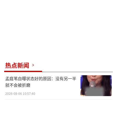
关晓彤的四部待播剧堪称“题材博物
馆”：科幻喜剧《逃离星期一》搭档王子奇，
邓超、吴京参与出品，主打脑洞与笑点齐飞；
年代剧《生逢其时》汇聚郭晓东、刘琳等戏
骨，演绎改革开放浪潮下的奋斗人生。库存的
《了不起的我们》携手于谦上演市井生活烟火
气；《烟花少年》联合黄景瑜打造青春热血励
志故事。这些作品既有流量小生碰撞，也有老
热点新闻
戏骨托底，更涉猎科幻、年代、都市等多元类
型。粉丝调侃：“别人在古偶里换装恋爱，彤
孟庭苇自曝状态好的原因：没有另一半
姐已经在主流剧里闯出一片天！”从白玉兰奖
就不会被折磨
到主流正剧常客，关晓彤的转型之路走得稳扎
2026-08-06 10:57:40
稳打。
5月14日，“关晓彤左手无名指戴戒指”冲