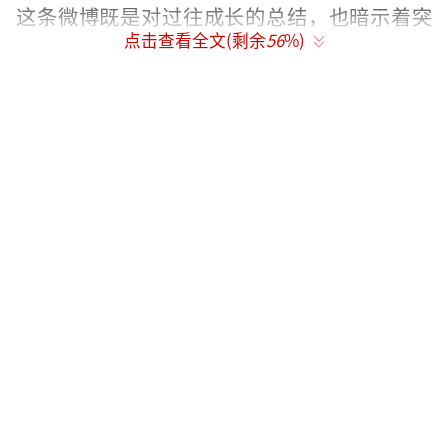
这条微博既是对过往成长的总结，也暗示着突
点击查看全文(剩余
56
%)
破舒适圈的决心，“新的开始”或许正是指向
从爱豆到歌手的身份跃迁。
《歌手2025》此次创新设置的揭榜赛制，
通过直播形式实时揭晓马嘉祺身份，与节
目“全民投票围观”“AI情绪识别”等科技玩
法形成趣味联动。马嘉祺粉丝的应援策略独具
匠心：不仅转发其微博打造“每个舞台”话
题，还结合他私下“随身带润喉糖”“彩排前
必听原唱”等职业习惯制作安利图文，将偶像
的专业态度与节目价值深度绑定。这种不刻意
煽情却暗含力量的互动模式，契合了00后追星
族“理性支持，用作品说话”的新风尚。