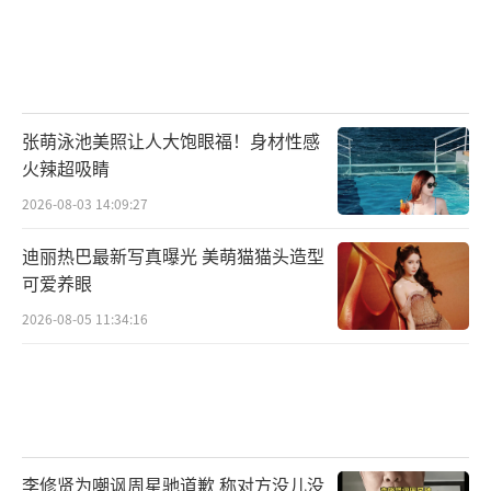
张萌泳池美照让人大饱眼福！身材性感
火辣超吸睛
2026-08-03 14:09:27
迪丽热巴最新写真曝光 美萌猫猫头造型
可爱养眼
2026-08-05 11:34:16
李修贤为嘲讽周星驰道歉 称对方没儿没