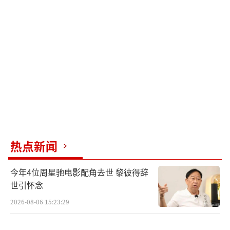
在《歌手》系列历史上，揭榜歌手往往承
担着打破固有格局的戏剧性角色。马嘉祺的加
入延续了节目组引入新生代音乐人的传统，其
微博回应中“舞台”而非“比赛”的用词选
择，微妙化解了流量偶像参加专业竞技的舆论
风险。这种举重若轻的公关智慧，配合他此前
在《你好星期六》等综艺展现的音乐素养，预
示着内娱偶像产业从“颜值消费”向“能力消
费”转型的新趋势。毕竟，真正的“新的开
热点新闻
始”，永远始于对艺术的真诚态度。
（责任编辑：
今年4位周星驰电影配角去世 黎彼得辞
张蕾 TT0001）
世引怀念
2026-08-06 15:23:29