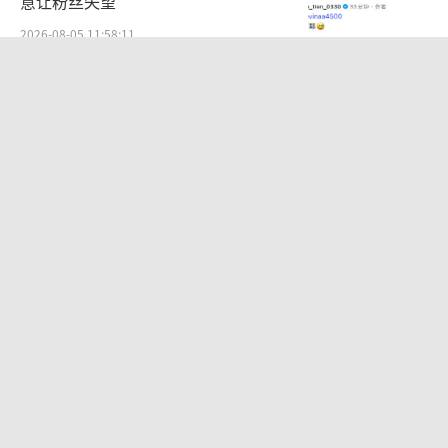
意让粉丝失望
2026-08-05 11:58:11
郭富城晒照为方媛庆生：祝老婆生日快
乐心想事成
2026-08-06 10:57:07
金裕贞浅金短发亮相新刊 明艳复古慵懒
魅惑
2026-07-20 17:06:05