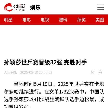
娱乐
明星
电影
电视
爆料
搞笑
美图
孙颖莎世乒赛晋级32强 完胜对手
人民日报
2025-05-19 20:00:03
当地时间5月19日，2025年世乒赛在卡塔
尔多哈继续进行。在女单1/32决赛中，中国队
选手孙颖莎以4比0战胜朝鲜队选手边松景，成
功晋级32强。