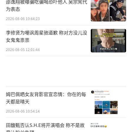
邵逸翔被曝骗吃骗喝恐吓他人 吴宗宪代
为表态
2026-08-06 10:44:23
李修贤为嘲讽周星驰道歉 称对方没儿没
女鬼鬼祟祟
2026-08-05 12:01:44
姆巴佩晒女友背影官宣恋情：你在的每
天都是晴天
2026-08-06 10:54:14
田馥甄否认S.H.E将开演唱会 称不是故