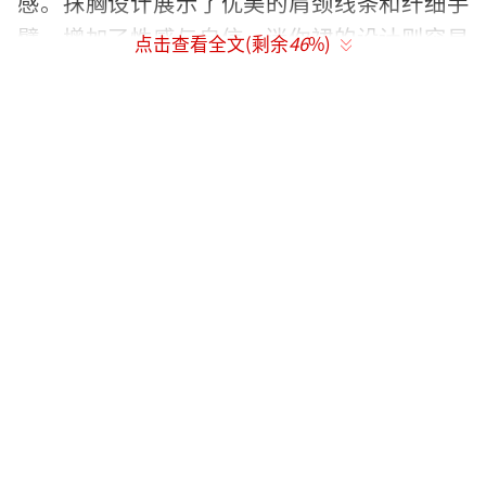
感。抹胸设计展示了优美的肩颈线条和纤细手
臂，增加了性感与自信。迷你裙的设计则突显
点击查看全文(剩余
46
%)
了她纤细的腿部线条，腰部收紧设计强调了腰
线，使整体造型更加立体。
另一款棕色抹胸短裙也十分吸引人。这款
海滩穿搭采用了透气性好的亚麻材质，棕色主
色调在夏天显得自然亲切。抹胸设计再次展示
了她的优美肩颈线条和纤细手臂，高腰设计提
升了身材比例，A字型裙摆增添了俏皮感和动
感。整体穿搭以自然色系为主，配饰如草编帽
和墨镜都处理得非常到位，增加了层次感和时
尚感。
这两款造型既展现了刘亦菲的松弛感，也