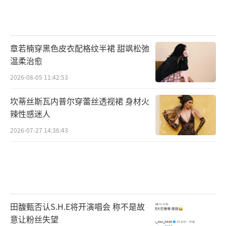
章若楠穿黑色皮衣配格纹半裙 甜飒松弛
温柔治愈
2026-08-05 11:42:53
坎蒂丝斯瓦内普尔穿蕾丝透视裙 身材火
辣性感迷人
2026-07-27 14:36:43
田馥甄否认S.H.E将开演唱会 称不是故
意让粉丝失望