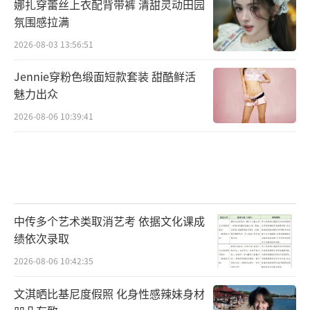
娜扎穿蕾丝上衣配背带裤 清甜灵动田园
氛围感拉满
2026-08-03 13:56:51
Jennie穿粉色缎面短款套装 甜酷鲜活
魅力出众
2026-08-06 10:39:41
中传多个艺术类取消艺考 依据文化课成
绩依次录取
2026-08-06 10:42:35
文淇晒比基尼度假照 化身性感辣妹身材