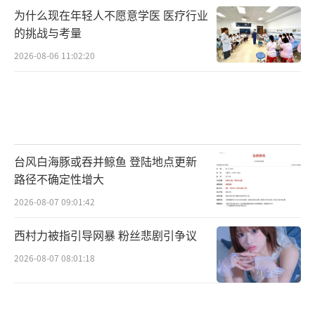
抽+盐调味。
为什么现在年轻人不愿意学医 医疗行业
的挑战与考量
热量：约95大卡/份
2026-08-06 11:02:20
优势：西芹含芹菜素辅助降压，香菇多糖
提升免疫力，适合晚餐轻负担。
减脂炒菜关键技巧
台风白海豚或吞并鲸鱼 登陆地点更新
控油量：每餐用油量不超过5g（约1小
路径不确定性增大
勺），建议用喷油壶控制。
2026-08-07 09:01:42
食材搭配原则：
西村力被指引导网暴 粉丝悲剧引争议
2026-08-07 08:01:18
蛋白质：鸡胸肉、鱼虾、鸡蛋、豆制品
（占比30%）；