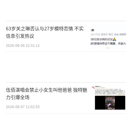
1.蒜香菠菜炒鸡蛋
食材：菠菜250g（80大卡）、鸡蛋1个（8
63岁关之琳否认与27岁模特恋情 不实
0大卡）
信息引发热议
2026-08-06 22:31:12
调料：蒜末、盐
做法：
①菠菜焯水1分钟（去除草酸），挤干切
段；鸡蛋打散炒熟盛出；
伍佰演唱会禁止小女生叫他爸爸 独特魅
力引爆全场
②少油炒香蒜末，下菠菜快速翻炒，加鸡
2026-08-07 11:02:55
蛋碎混合，盐调味。
热量：约160大卡/份