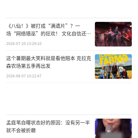
蔬菜：绿叶菜、菌菇、十字花科蔬菜（占
比50%）；
《八仙！》被打成“满遗片”？一
少量主食：可搭配杂粮饭、红薯等（占比2
场“网络猎巫”的狂欢！ 文化自信还是
0%）。
焦虑？
2026-07-20 13:29:10
烹饪方式：优先选择清炒、快炒，避免红
这个暑期最大笑料就是看他赔本 克拉克
烧、油炸，减少酱料（如蚝油、酱油）用量，
森农场第五季再出发
可用柠檬汁、黑胡椒、香草提味。
2026-08-07 10:22:47
进食顺序：先吃菜→再吃肉→最后吃主
食，帮助控制食欲和血糖。
注意事项
孟庭苇自曝状态好的原因：没有另一半
掉秤过快可能导致肌肉流失，建议每周减
就不会被折磨