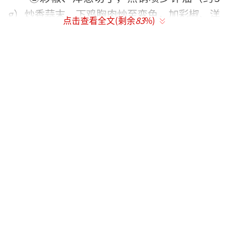
g）炒香蒜末，下鸡胸肉炒至变色，加彩椒、洋
点击查看全文(剩余
83
%)
葱翻炒1分钟，加盐调味。
热量：约220大卡/份
优势：彩椒维生素C含量是柠檬的3倍，搭
配鸡胸肉提升代谢，色彩鲜艳更开胃。
2.西兰花炒虾仁
食材：虾仁120g（67大卡）、西兰花200g
（66大卡）、胡萝卜50g（20大卡）
调料：姜片、蚝油半勺、盐
做法：