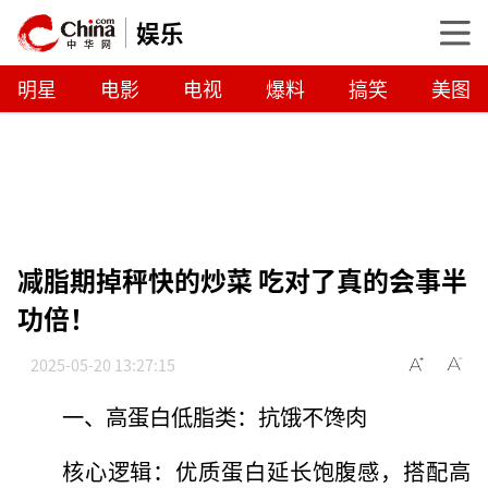
娱乐
明星
电影
电视
爆料
搞笑
美图
减脂期掉秤快的炒菜 吃对了真的会事半
功倍！
2025-05-20 13:27:15
一、高蛋白低脂类：抗饿不馋肉
核心逻辑：优质蛋白延长饱腹感，搭配高