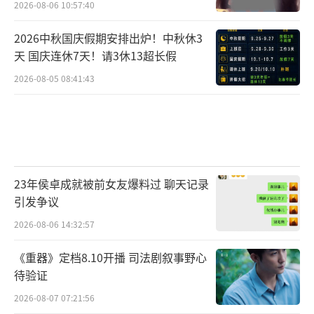
重不超过体重的1%（如60kg人群每周减0.6kg
2026-08-06 10:57:40
以内）。
2026中秋国庆假期安排出炉！中秋休3
天 国庆连休7天！请3休13超长假
结合每日30分钟以上有氧运动（如快走、
跳绳）和力量训练（如深蹲、平板支撑），提
2026-08-05 08:41:43
升代谢率。
保证每日饮水量（体重kg×40ml），促进
脂肪代谢和排毒。
（责任编辑：于浩淙 Hzx0176）
23年侯卓成就被前女友爆料过 聊天记录
引发争议
2026-08-06 14:32:57
《重器》定档8.10开播 司法剧叙事野心
待验证
2026-08-07 07:21:56