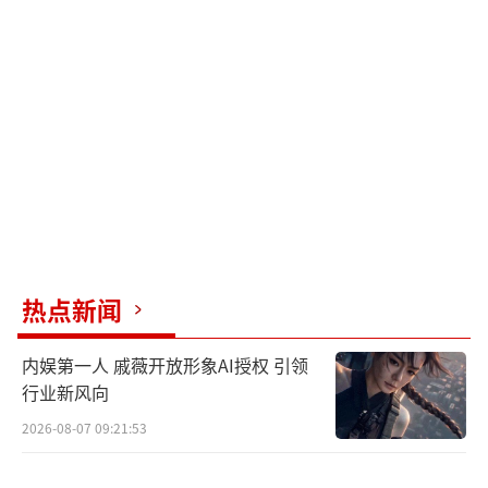
①虾仁用姜片+盐腌制5分钟；西兰花、胡
萝卜焯水1分钟（水中加少许盐保持翠绿）；
②少油炒虾仁至变红，加西兰花、胡萝卜
翻炒，加蚝油调味。
热量：约150大卡/份
优势：虾仁含锌元素促进脂肪代谢，西兰
花膳食纤维含量达4.1g/100g，刮油又顶饱。
热点新闻
二、高纤维蔬菜类：低卡清肠王
内娱第一人 戚薇开放形象AI授权 引领
行业新风向
核心逻辑：高水分+高纤维蔬菜占比超5
2026-08-07 09:21:53
0%，增加胃容积却几乎不供能，促进肠道蠕
动。