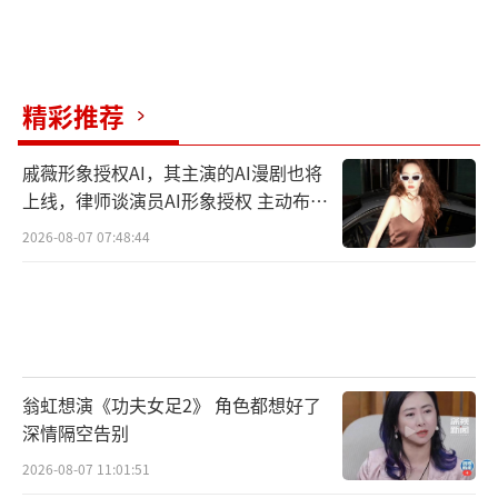
优势：菠菜铁含量丰富，搭配鸡蛋提升吸
收率，早餐吃一份，上午不易饿。
精彩推荐
2.香菇炒西芹
戚薇形象授权AI，其主演的AI漫剧也将
食材：香菇5朵（25大卡）、西芹200g（4
上线，律师谈演员AI形象授权 主动布局
0大卡）、百合30g（30大卡）
数字资产
2026-08-07 07:48:44
调料：生抽半勺、盐
做法：
①香菇切片，西芹切段，百合掰开；全部
翁虹想演《功夫女足2》 角色都想好了
食材焯水1分钟（西芹保持脆感）；
深情隔空告别
2026-08-07 11:01:51
②少油炒香香菇，加西芹、百合翻炒，生