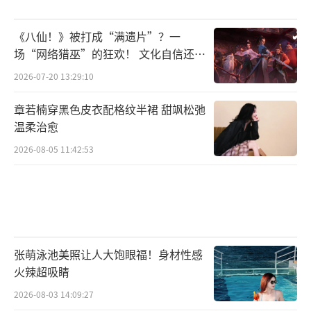
《八仙！》被打成“满遗片”？一
场“网络猎巫”的狂欢！ 文化自信还是
焦虑？
2026-07-20 13:29:10
章若楠穿黑色皮衣配格纹半裙 甜飒松弛
温柔治愈
2026-08-05 11:42:53
张萌泳池美照让人大饱眼福！身材性感
火辣超吸睛
2026-08-03 14:09:27