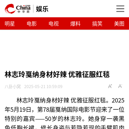
娱乐
明星
电影
电视
爆料
搞笑
美图
林志玲戛纳身材好辣 优雅征服红毯
八卦小窝
2025-05-21 10:59:09
林志玲戛纳身材好辣 优雅征服红毯。2025
年5月19日，第78届戛纳国际电影节迎来了一位
特别的嘉宾——50岁的林志玲。她身穿一袭黑
色低胸长裙，修长身姿与若隐若现的手臂肌肉