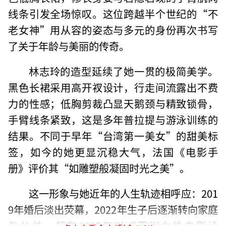
线条引发全场惊叹。这位跨越半个世纪的“不
老女神”用从容的姿态与多元的身份再次书写
了关于年龄与美丽的传奇。
林志玲的造型延续了她一贯的极简美学。
黑色长裙采用高开衩设计，行走间流露出不费
力的性感；低胸剪裁凸显天鹅颈与精致锁骨，
手臂线条紧致，这是多年普拉提与游泳训练的
结果。不同于早年“台湾第一美女”的甜美标
签，如今的她更显沉稳大气，法国《电影手
册》评价其“如雕塑般凝固时光之美”。
这一形象与她近年的人生轨迹相呼应：201
9年婚后淡出荧幕，2022年生子后逐渐转向家庭
与公益，却在2025年以“亚洲女性电影论