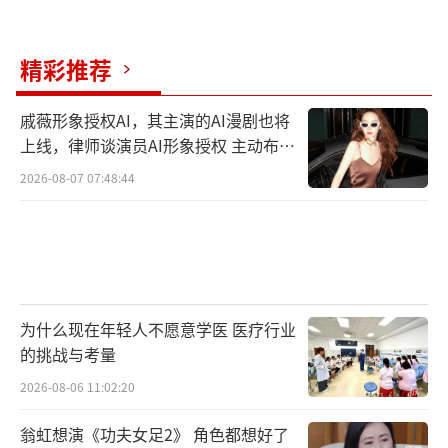
既保有传统温柔，又具备破界勇气。
林志玲的戛纳亮相不仅是一场视觉盛宴，
精彩推荐
更是一曲献给所有女性的时代赞歌——美丽无需
戚薇形象授权AI，其主演的AI漫剧也将
设限，生命自有答案。
（责任编辑：卢其龙 CL0882）
上线，律师谈演员AI形象授权 主动布局
数字资产
2026-08-07 07:48:44
为什么现在年轻人不愿意学医 医疗行业
的挑战与考量
2026-08-06 11:02:20
翁虹想演《功夫女足2》 角色都想好了