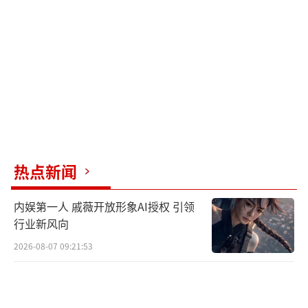
境，银发族的故事需要被看见。”未来，她将
监制关注女性心理健康的公益影片。
自2019年与日本演员黑泽良平结婚后，林
志玲一度因“消失”引发争议。近年来她逐渐
复出，但选择低调参与文化交流活动，如2024
年东京电影节评审工作。面对跨国婚姻的文化
碰撞，她以“学习者”姿态融入，同时坚持中
文表达：“语言是文化的根，不能丢。”
热点新闻
林志玲的戛纳之行并非毫无争议。部分网
内娱第一人 戚薇开放形象AI授权 引领
友对其脖颈细纹与瘦削手臂提出质疑，认
行业新风向
为“冻龄神话破灭”。但她坦然回应：“50岁
2026-08-07 09:21:53
的美在于真实，皱纹是岁月给的礼物。”这种
态度与她在亚洲女性论坛的发言形成互