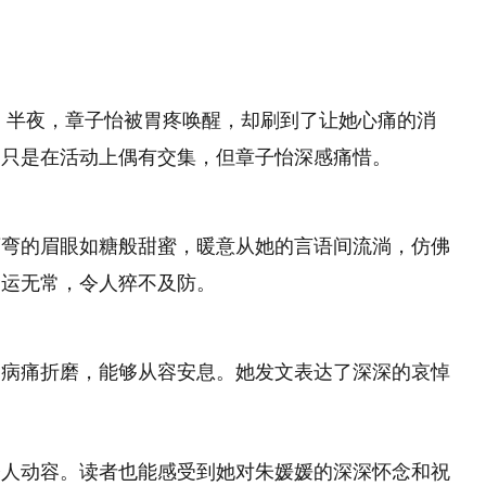
！半夜，章子怡被胃疼唤醒，却刷到了让她心痛的消
，只是在活动上偶有交集，但章子怡深感痛惜。
弯弯的眉眼如糖般甜蜜，暖意从她的言语间流淌，仿佛
命运无常，令人猝不及防。
受病痛折磨，能够从容安息。她发文表达了深深的哀悼
令人动容。读者也能感受到她对朱媛媛的深深怀念和祝