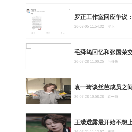
罗正工作室回应争议
26-08-05 11:54:32
罗正
毛舜筠回忆和张国荣
26-07-28 11:00:25
毛舜筠
袁一琦谈丝芭成员之
26-07-28 10:58:28
袁一琦
王濛透露最开始不想上
26-07-21 11:12:57
王濛