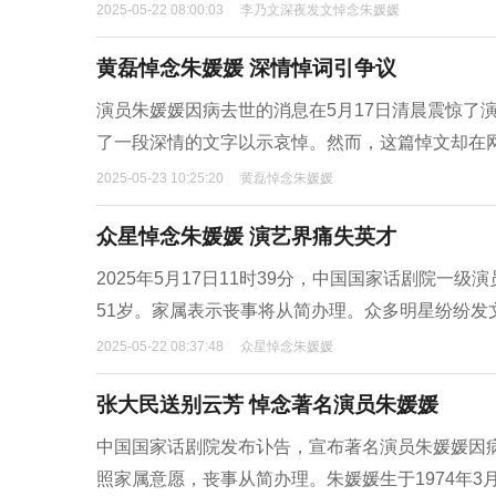
2025-05-22 08:00:03
李乃文深夜发文悼念朱媛媛
黄磊悼念朱媛媛 深情悼词引争议
演员朱媛媛因病去世的消息在5月17日清晨震惊了
了一段深情的文字以示哀悼。然而，这篇悼文却在
2025-05-23 10:25:20
黄磊悼念朱媛媛
众星悼念朱媛媛 演艺界痛失英才
2025年5月17日11时39分，中国国家话剧院
51岁。家属表示丧事将从简办理。众多明星纷纷发
2025-05-22 08:37:48
众星悼念朱媛媛
张大民送别云芳 悼念著名演员朱媛媛
中国国家话剧院发布讣告，宣布著名演员朱媛媛因病医治
照家属意愿，丧事从简办理。朱媛媛生于1974年