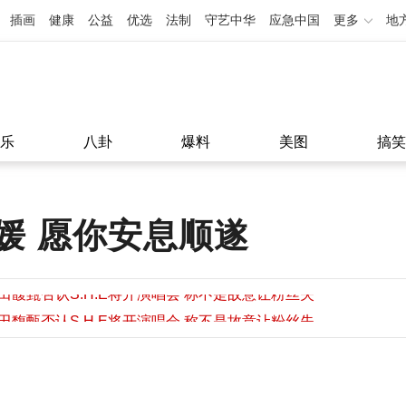
插画
健康
公益
优选
法制
守艺中华
应急中国
更多
地
乐
八卦
爆料
美图
搞笑
媛 愿你安息顺遂
田馥甄否认S.H.E将开演唱会 称不是故意让粉丝失
望
田馥甄否认S.H.E将开演唱会 称不是故意让粉丝失
11:08
望
11:08