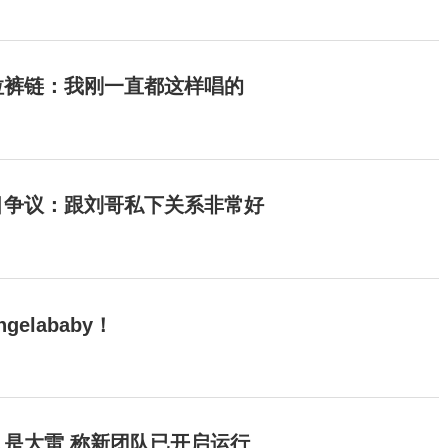
拉裤链：我刚一直都这样唱的
目争议：跟刘哥私下关系非常好
elababy！
是大雷 称新团队已开启运行