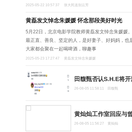
2025-05-22 10:57:37
张大民送别云芳
黄磊发文悼念朱媛媛 怀念那段美好时光
5月22日，北京电影学院教师黄磊发文悼念朱媛媛
最正直、善良、坚定的人，是好妻子、好妈妈，也
大家都会聚在一起喝啤酒，聊趣事
2025-05-23 17:27:47
黄磊发文悼念朱媛媛
田馥甄否认S.H.E将
26-08-05 11:58:11
田馥甄
黄灿灿工作室回应与
26-08-05 11:56:27
黄灿灿