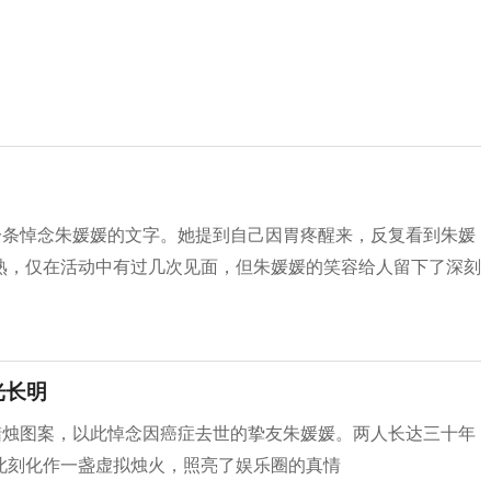
一条悼念朱媛媛的文字。她提到自己因胃疼醒来，反复看到朱媛
熟，仅在活动中有过几次见面，但朱媛媛的笑容给人留下了深刻
光长明
蜡烛图案，以此悼念因癌症去世的挚友朱媛媛。两人长达三十年
此刻化作一盏虚拟烛火，照亮了娱乐圈的真情