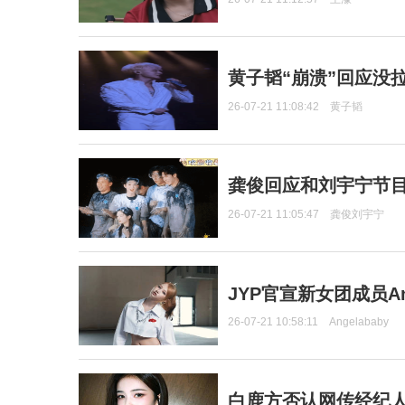
黄子韬“崩溃”回应没
26-07-21 11:08:42
黄子韬
龚俊回应和刘宇宁节
26-07-21 11:05:47
龚俊刘宇宁
JYP官宣新女团成员Ang
26-07-21 10:58:11
Angelababy
白鹿方否认网传经纪人