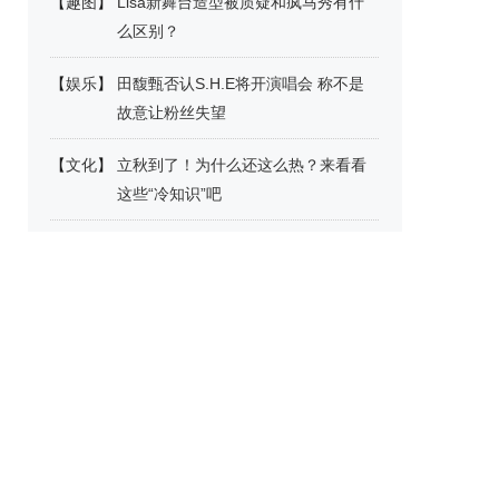
【
趣图
】
Lisa新舞台造型被质疑和疯马秀有什
么区别？
【
娱乐
】
田馥甄否认S.H.E将开演唱会 称不是
故意让粉丝失望
【
文化
】
立秋到了！为什么还这么热？来看看
这些“冷知识”吧