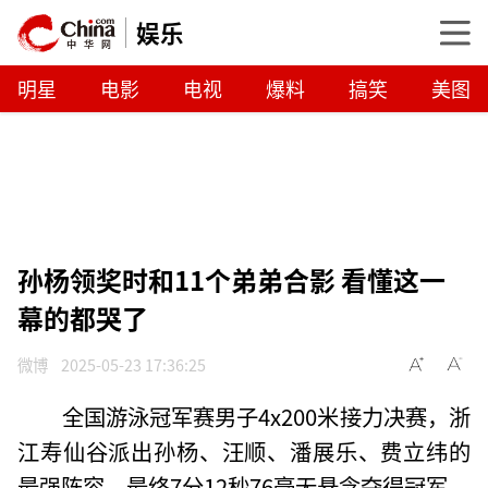
娱乐
明星
电影
电视
爆料
搞笑
美图
孙杨领奖时和11个弟弟合影 看懂这一
幕的都哭了
微博
2025-05-23 17:36:25
全国游泳冠军赛男子4x200米接力决赛，浙
江寿仙谷派出孙杨、汪顺、潘展乐、费立纬的
最强阵容，最终7分12秒76毫无悬念夺得冠军。