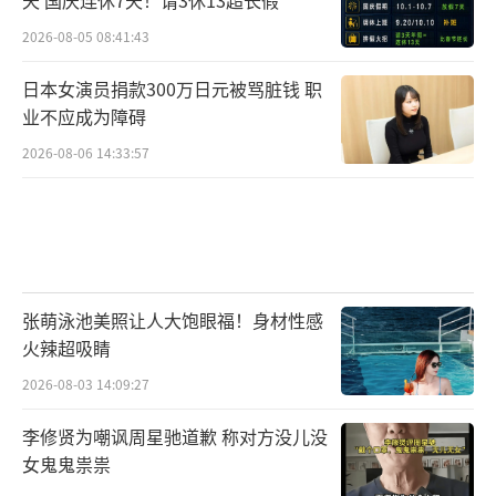
天 国庆连休7天！请3休13超长假
2026-08-05 08:41:43
日本女演员捐款300万日元被骂脏钱 职
业不应成为障碍
2026-08-06 14:33:57
张萌泳池美照让人大饱眼福！身材性感
火辣超吸睛
2026-08-03 14:09:27
李修贤为嘲讽周星驰道歉 称对方没儿没
女鬼鬼祟祟