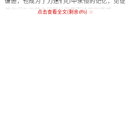
谦逊，也成为了刀迷们心中永恒的记忆，见证
着他们与刀郎之间那份深厚而纯粹的情感。
（责
点击查看全文(剩余
6
%)
任编辑：于浩淙 Hzx0176）