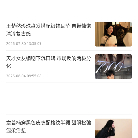
王楚然珍珠盘发搭配银饰耳坠 自带慵懒
清冷复古感
2026-07-30 13:35:07
天才女友编剧下沉口碑 市场反响两极分
化
2026-08-04 09:55:08
章若楠穿黑色皮衣配格纹半裙 甜飒松弛
温柔治愈