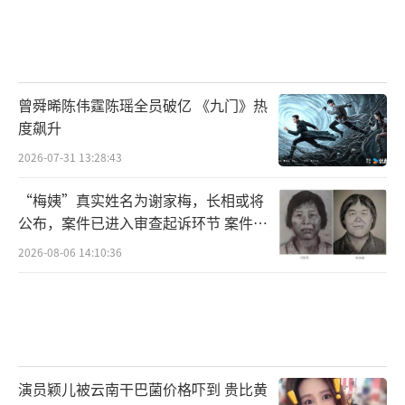
曾舜晞陈伟霆陈瑶全员破亿 《九门》热
度飙升
2026-07-31 13:28:43
“梅姨”真实姓名为谢家梅，长相或将
公布，案件已进入审查起诉环节 案件迎
来新进展
2026-08-06 14:10:36
演员颖儿被云南干巴菌价格吓到 贵比黄