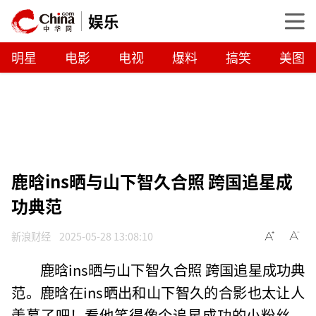
娱乐
明星
电影
电视
爆料
搞笑
美图
鹿晗ins晒与山下智久合照 跨国追星成
功典范
新浪财经
2025-05-28 13:08:10
鹿晗ins晒与山下智久合照 跨国追星成功典
范。鹿晗在ins晒出和山下智久的合影也太让人
羡慕了吧！看他笑得像个追星成功的小粉丝，