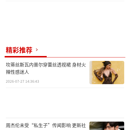
精彩推荐
坎蒂丝斯瓦内普尔穿蕾丝透视裙 身材火
辣性感迷人
2026-07-27 14:36:43
周杰伦未受“私生子”传闻影响 更新社