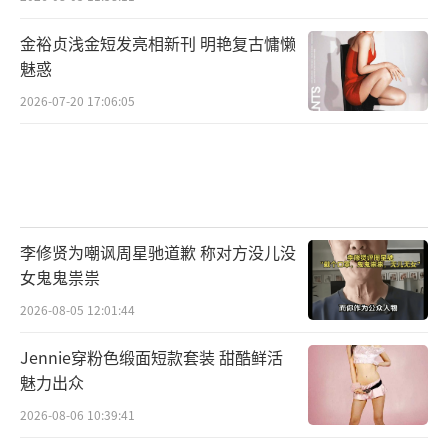
金裕贞浅金短发亮相新刊 明艳复古慵懒
魅惑
2026-07-20 17:06:05
李修贤为嘲讽周星驰道歉 称对方没儿没
女鬼鬼祟祟
2026-08-05 12:01:44
Jennie穿粉色缎面短款套装 甜酷鲜活
魅力出众
2026-08-06 10:39:41