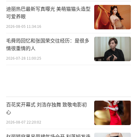
迪丽热巴最新写真曝光 美萌猫猫头造型
可爱养眼
2026-08-05 11:34:16
毛舜筠回忆和张国荣交往经历：是很多
情很重情的人
2026-07-28 11:00:25
百花奖开幕式 刘浩存独舞 致敬电影初
心
2026-08-07 22:20:02
赵丽颖穿黑吊带裙气场全开 利落短发造