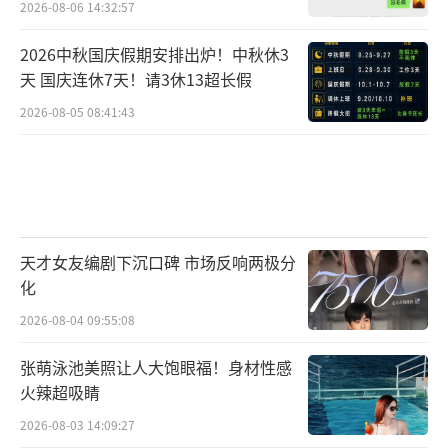
2026-08-06 14:32:57
2026中秋国庆假期安排出炉！中秋休3
天 国庆连休7天！请3休13超长假
2026-08-05 08:41:43
天才女友编剧下沉口碑 市场反响两极分
化
2026-08-04 09:55:08
张萌泳池美照让人大饱眼福！身材性感
火辣超吸睛
2026-08-03 14:09:27