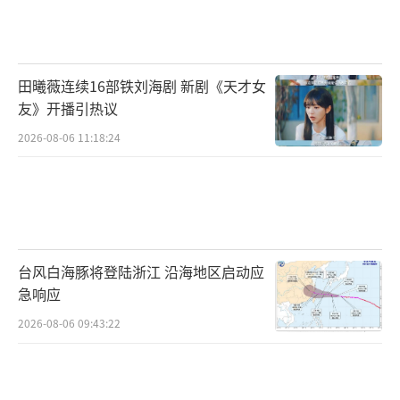
田曦薇连续16部铁刘海剧 新剧《天才女
友》开播引热议
2026-08-06 11:18:24
台风白海豚将登陆浙江 沿海地区启动应
急响应
2026-08-06 09:43:22