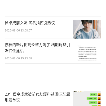
侯卓成前女友 实名指控引热议
2026-08-06 13:08:07
撤档的新片把观众整力竭了 档期调整引
发信任危机
2026-08-06 15:23:58
23年侯卓成就被前女友爆料过 聊天记录
引发争议