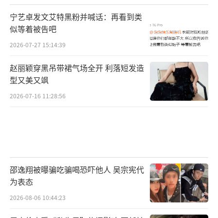
宁艺卓发文艾特黑粉并喊话：再看到类
似等着被告吧
2026-07-27 15:14:39
赵丽颖穿黑吊带裙气场全开 利落短发造
型又美又飒
2026-07-16 11:28:56
邵逸翔被曝骗吃骗喝恐吓他人 吴宗宪代
为表态
2026-08-06 10:44:23