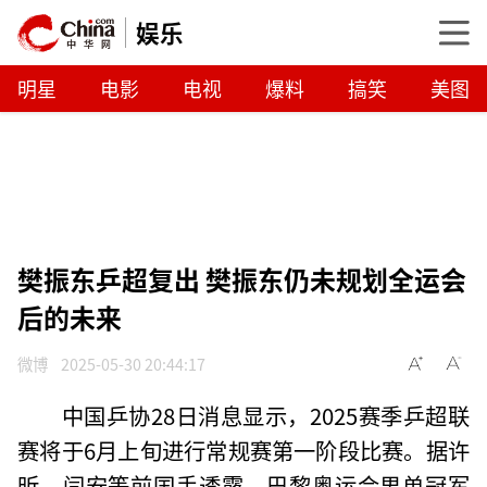
娱乐
明星
电影
电视
爆料
搞笑
美图
樊振东乒超复出 樊振东仍未规划全运会
后的未来
微博
2025-05-30 20:44:17
中国乒协28日消息显示，2025赛季乒超联
赛将于6月上旬进行常规赛第一阶段比赛。据许
昕、闫安等前国手透露，巴黎奥运会男单冠军