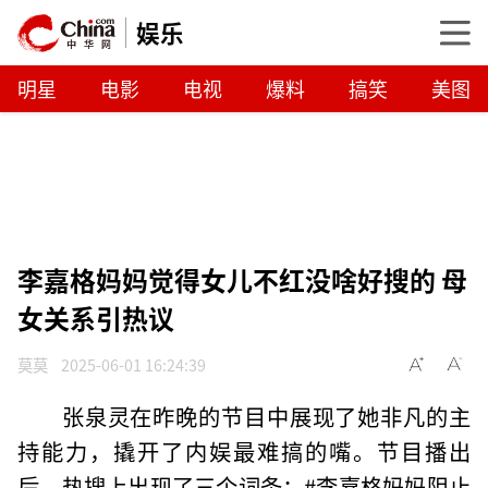
娱乐
明星
电影
电视
爆料
搞笑
美图
李嘉格妈妈觉得女儿不红没啥好搜的 母
女关系引热议
莫莫
2025-06-01 16:24:39
张泉灵在昨晚的节目中展现了她非凡的主
持能力，撬开了内娱最难搞的嘴。节目播出
后，热搜上出现了三个词条：#李嘉格妈妈阻止