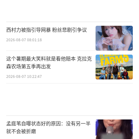
西村力被指引导网暴 粉丝悲剧引争议
2026-08-07 08:01:18
这个暑期最大笑料就是看他赔本 克拉克
森农场第五季再出发
2026-08-07 10:22:47
孟庭苇自曝状态好的原因：没有另一半
就不会被折磨