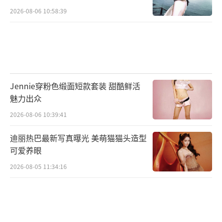
2026-08-06 10:58:39
Jennie穿粉色缎面短款套装 甜酷鲜活
魅力出众
2026-08-06 10:39:41
迪丽热巴最新写真曝光 美萌猫猫头造型
可爱养眼
2026-08-05 11:34:16