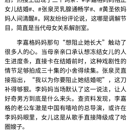
女儿结婚#、#张泉灵乳腺通畅学#、#黄圣依妈
妈人间清醒#。网友纷纷评论说，这哪是调解节
目，简直是当代母女关系解剖室。
李嘉格妈妈那句“想阻止她长大”触动了
很多人的心。当母亲亲口承认想冻结女儿的人
生进度条，直接卡在结婚前时，这种戏剧性的
情节足够拍成三十集的小舍得续集。张泉灵直
接指出，“我以为你要阻止她结婚呢”，这刀
补得够狠。李妈妈当场默认了这一说法，让人
好奇男方到底是什么来头。查资料发现，李嘉
格的老公车澈是中国有嘻哈的总导演，或许在
李妈妈眼里，女儿这是从歌手直接降级成了哈
圈嫂子。