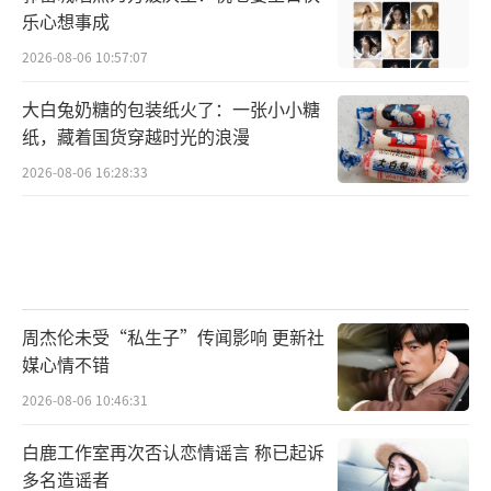
乐心想事成
2026-08-06 10:57:07
大白兔奶糖的包装纸火了：一张小小糖
纸，藏着国货穿越时光的浪漫
2026-08-06 16:28:33
周杰伦未受“私生子”传闻影响 更新社
媒心情不错
2026-08-06 10:46:31
白鹿工作室再次否认恋情谣言 称已起诉
多名造谣者