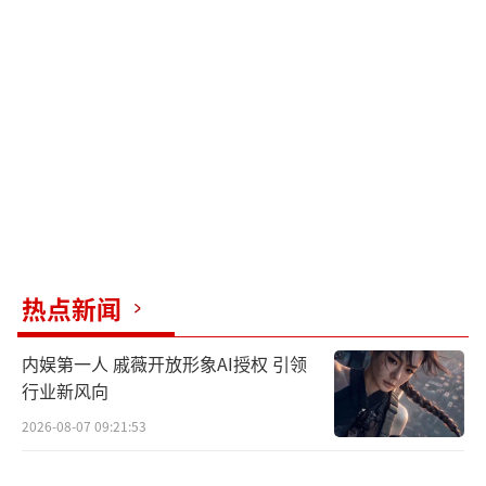
乎母女俩十年没说过人话。现在年轻人都在骂
妈宝，可谁见过反向妈宝？亲妈把女儿当氧气
瓶，吸不到就窒息。
网友总结道，90后父母在卷孩子，70后父
母在卷自己，而卡在中间的李妈妈们正在卷亲
情。当年能培养出明星女儿的家庭，哪个不是
赌上全部身家？现在眼看投资要打水漂，换谁
都可能焦虑。看看同期歌手那英被嘲五旬老太
热点新闻
守国门，就知道内娱对中年女艺人有多残酷。
李妈妈的焦虑某种程度上非常精准。
内娱第一人 戚薇开放形象AI授权 引领
行业新风向
问题在于，母亲是否把女儿当作独立个
2026-08-07 09:21:53
体。真当红炸子鸡谁三十岁还不结婚？杨幂离
了婚照样当顶流。归根结底还是认知偏差，母