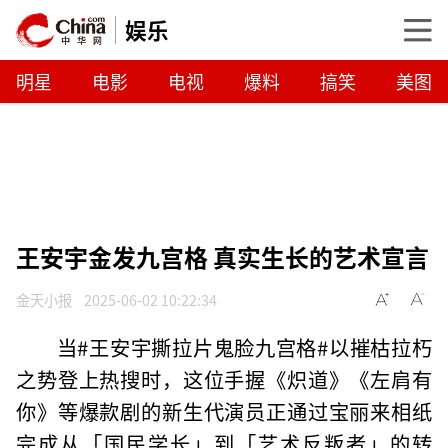
娱乐
明星
电影
电视
爆料
搞笑
美图
王安宇金发九宫格 真实生长的艺术宣言
金天小报
2025-06-02 10:22:34
当#王安宇撕拉片鬼脸九宫格#以摧枯拉朽
之势登上热搜时，这位手握《炽道》《左肩有
你》等爆款剧的新生代演员正通过宝丽来相纸
完成从「国民学长」到「艺术反叛者」的转