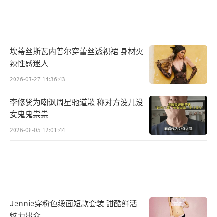
坎蒂丝斯瓦内普尔穿蕾丝透视裙 身材火
辣性感迷人
2026-07-27 14:36:43
李修贤为嘲讽周星驰道歉 称对方没儿没
女鬼鬼祟祟
2026-08-05 12:01:44
Jennie穿粉色缎面短款套装 甜酷鲜活
魅力出众