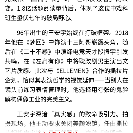
变。1.8亿话题阅读量背后，体现了这位中戏科
班生蛰伏七年的破局野心。
96年出生的王安宇始终在打破框架。2018
年他在《梦回》中饰演十三阿哥崭露头角，随
后在《二十不惑》中演绎电竞天才段振宇引发
共鸣，在《左肩有你》中将耽改剧男主演出文
艺片质感。此次与《ELLEMEN》合作的撕拉片
企划，恰似其表演哲学的视觉延伸——当别人在
镜头前练习表情管理时，他选择用夸张的鬼脸
解构偶像工业的完美主义。
王安宇深谙「真实感」的致命吸引力。拍
摄现场，他主动要求关闭美颜滤镜，任由撕拉
片相机忠实地记录面部肌理。这种「自毁式」