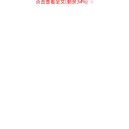
点击查看全文(剩余
54
%)
创作与他在《炽道》中素颜出演田径运动员的
坚持一脉相承。显影药水在金发上洇开不规则
光斑时，观众看到的不仅是视觉奇观，更是一
个演员挣脱工业化包装的宣言。
当代对AI修图产生抗体，王安宇团队押注
胶片摄影的「不完美美学」，这与他在《左肩
有你》中手持胶片机拍摄的剧情形成呼应。这
种影视形象与现实行为的交响共鸣，使#王安宇
撕拉片#话题热度飙升，带动富士instax销量暴
涨230%，印证了优质内容与消费市场的深度契
合。
拍摄花絮中，王安宇边做鬼脸边背诵《追