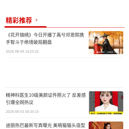
精彩推荐
《花开锦绣》今日开播丁禹兮邓恩熙携
手智斗于绝境破局翻盘
2026-08-09 14:25:22
精神科医生10级美颜证件照火了 反差感
引爆全网热议
2026-08-03 08:35:15
迪丽热巴最新写真曝光 美萌猫猫头造型