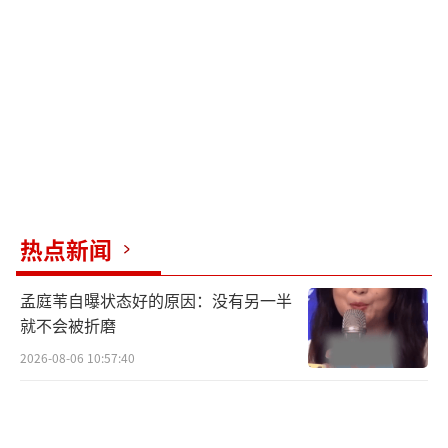
风者》台词的场景，展示了顶级演员的创作自
觉。正如他在采访中所述：「撕拉片的显影过
程就像角色塑造，需要等待真实的化学反
应。」
王安宇用相纸撕开的不仅是偶像工业的假
面，更指明了一条突围路径：唯有真实生长的
艺术人格，才能凿穿流量铁幕。
（责任编辑：张蕾 TT
热点新闻
0001）
孟庭苇自曝状态好的原因：没有另一半
就不会被折磨
2026-08-06 10:57:40