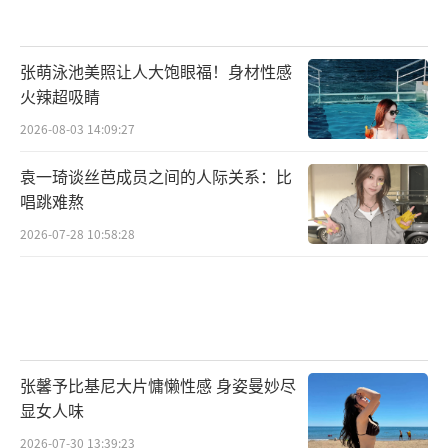
张萌泳池美照让人大饱眼福！身材性感
火辣超吸睛
2026-08-03 14:09:27
袁一琦谈丝芭成员之间的人际关系：比
唱跳难熬
2026-07-28 10:58:28
张馨予比基尼大片慵懒性感 身姿曼妙尽
显女人味
2026-07-30 13:39:23