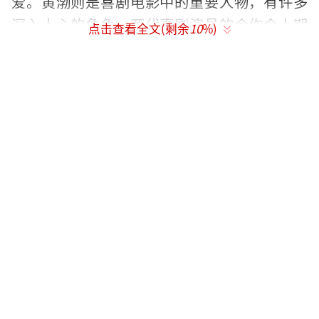
爱。黄渤则是喜剧电影中的重要人物，有许多
深入人心的角色。两代喜剧演员的合作令人期
点击查看全文(剩余
10
%)
待，他们将带来怎样的笑料火花备受关注。
（责
任编辑：卢其龙 CL0882）