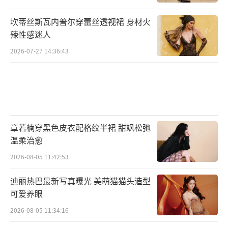
坎蒂丝斯瓦内普尔穿蕾丝透视裙 身材火
辣性感迷人
2026-07-27 14:36:43
章若楠穿黑色皮衣配格纹半裙 甜飒松弛
温柔治愈
2026-08-05 11:42:53
迪丽热巴最新写真曝光 美萌猫猫头造型
可爱养眼
2026-08-05 11:34:16