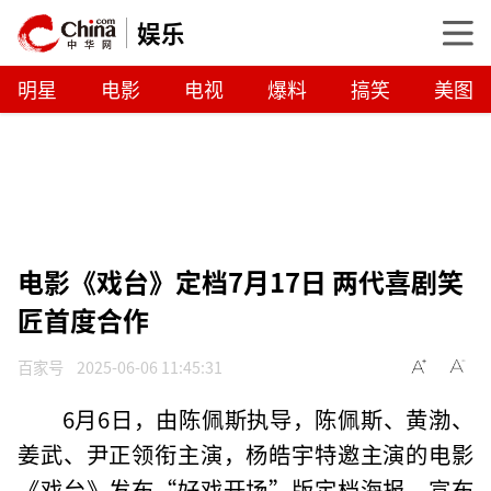
娱乐
明星
电影
电视
爆料
搞笑
美图
电影《戏台》定档7月17日 两代喜剧笑
匠首度合作
百家号
2025-06-06 11:45:31
6月6日，由陈佩斯执导，陈佩斯、黄渤、
姜武、尹正领衔主演，杨皓宇特邀主演的电影
《戏台》发布“好戏开场”版定档海报，宣布