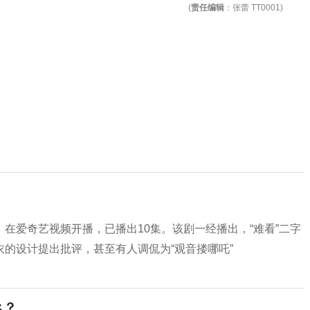
(
责任编辑
：张蕾 TT0001)
在爱奇艺视频开播，已播出10集。该剧一经播出，“难看”二字
的设计提出批评，甚至有人调侃为“观音搂哪吒”
么？