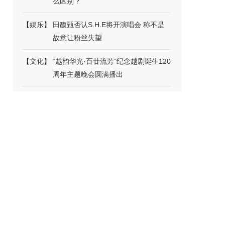
么区别？
【
娱乐
】
田馥甄否认S.H.E将开演唱会 称不是
故意让粉丝失望
【
文化
】
“越韵华光·百廿流芳”纪念越剧诞生120
周年主题晚会圆满播出