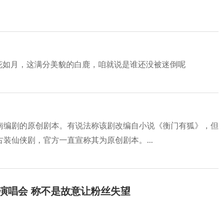
侠花如月，这满分美貌的白鹿，咱就说是谁还没被迷倒呢
南编剧的原创剧本。有说法称该剧改编自小说《衡门有狐》，但
装仙侠剧，官方一直宣称其为原创剧本。...
开演唱会 称不是故意让粉丝失望