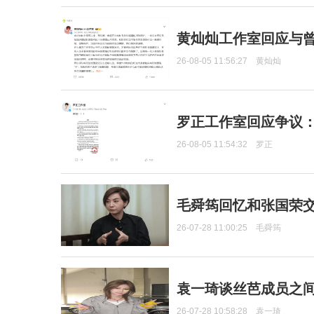
黄灿灿工作室回应与
26-08-05 11:56:27
黄灿灿
罗正工作室回应争议
26-08-05 11:54:32
罗正
毛舜筠回忆和张国荣
26-07-28 11:00:25
毛舜筠
袁一琦谈丝芭成员之
26-07-28 10:58:28
袁一琦