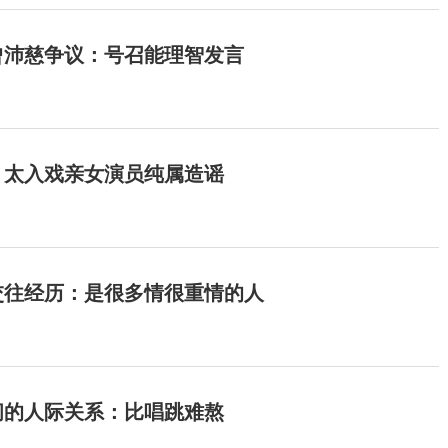
曾沛慈争议：号召能理智发言
：太入戏亲女演员纯属造谣
交往经历：是很多情很重情的人
间的人际关系：比唱跳难熬