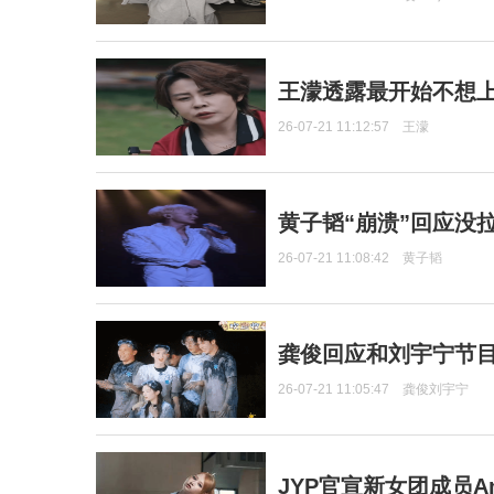
王濛透露最开始不想上
26-07-21 11:12:57
王濛
黄子韬“崩溃”回应没
26-07-21 11:08:42
黄子韬
龚俊回应和刘宇宁节
26-07-21 11:05:47
龚俊刘宇宁
JYP官宣新女团成员Ang