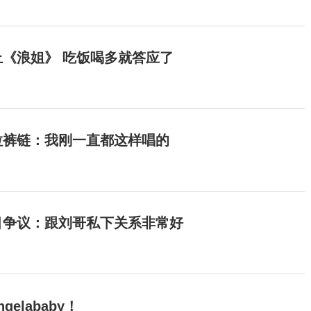
《浪姐》 吃饭喝多就答应了
拉裤链：我刚一直都这样唱的
目争议：跟刘哥私下关系非常好
elababy！