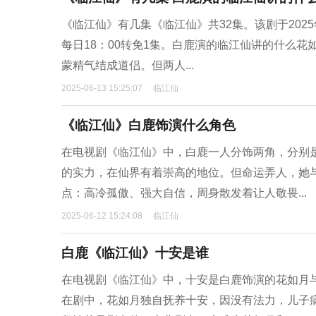
《临江仙》有几集《临江仙》共32集。该剧于2025
每日18：00转免1集。白鹿演的临江仙讲的什么
蒙精气结成道侣。但两人...
2025-06-13 15:25:07
临江仙
《临江仙》白鹿饰演什么角色
在电视剧《临江仙》中，白鹿一人分饰两角，分别
的实力，在仙界有着崇高的地位。但命运弄人，她
点：高冷孤傲、强大自信，周身散发着让人敬畏...
2025-06-12 15:24:08
临江仙
白鹿《临江仙》十安是谁
在电视剧《临江仙》中，十安是白鹿饰演的花如月
在剧中，花如月独自抚养十安，因没有法力，儿子