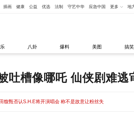
插画
健康
公益
优选
法制
守艺中华
应急中国
更多
地
乐
八卦
爆料
美图
搞笑
被吐槽像哪吒 仙侠剧难逃
田馥甄否认S.H.E将开演唱会 称不是故意让粉丝失
望
田馥甄否认S.H.E将开演唱会 称不是故意让粉丝失
11:08
望
11:08