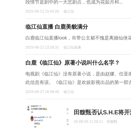
段情节是剧中的一大悲剧点，也成为花如月和...
2025-06-12 15:43:26
临江仙
临江仙直播 白鹿美貌满分
白鹿临江仙直播look，吊带公主裙不愧是离婚仙
2025-06-12 13:28:31
临江仙直播
白鹿《临江仙》原著小说叫什么名字？
电视剧《临江仙》没有原著小说，是由赵娜、任亚
此信息有误。《临江仙》是欢娱影视出品的第一部古
2025-06-27 16:58:49
临江仙
田馥甄否认S.H.E将
26-08-05 11:58:11
田馥甄