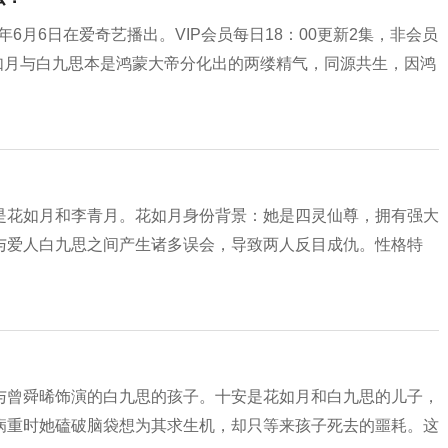
年6月6日在爱奇艺播出。VIP会员每日18：00更新2集，非会员
花如月与白九思本是鸿蒙大帝分化出的两缕精气，同源共生，因鸿
是花如月和李青月。花如月身份背景：她是四灵仙尊，拥有强大
与爱人白九思之间产生诸多误会，导致两人反目成仇。性格特
与曾舜晞饰演的白九思的孩子。十安是花如月和白九思的儿子，
病重时她磕破脑袋想为其求生机，却只等来孩子死去的噩耗。这