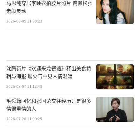
马思纯穿居家睡衣拍胶片照片 慵懒松弛
乐平台热搜，B站二创视频中涌现大量《王者荣
素颜灵动
耀》对战画面配单依纯歌曲的剪辑，进一步推
2026-08-05 11:38:23
动话题发酵。单依纯工作室回应称“音乐本就
是玩”，暗示未来将继续尝试多元风格。这显
示了单依纯对音乐创新的执着追求和勇于探索
的精神。相信在未来的音乐道路上，她将继续
带来更多的惊喜和创新，为音乐的发展注入新
沈腾新片《欢迎来龙餐馆》释出美食特
的活力。
辑与海报 烟火气中见人情温暖
2026-08-07 11:12:43
单依纯在《歌手2025》第四期对《李白》
的颠覆性改编，是一次成功的音乐创新尝试。
毛舜筠回忆和张国荣交往经历：是很多
情很重情的人
它通过巧妙地融合游戏元素，引发了网络的热
议和行业的关注，展现了音乐与游戏文化跨界
2026-07-28 11:00:25
融合的巨大潜力。尽管存在争议，但这种争议
也反映了不同代际的审美差异和文化碰撞。这