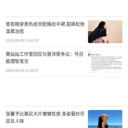
次改编不仅为单依纯的音乐事业带来了新的机
遇，也为整个音乐行业的发展提供了宝贵的经
章若楠穿黑色皮衣配格纹半裙 甜飒松弛
验和启示。我们期待在未来的音乐舞台上，能
温柔治愈
够看到更多类似的创新作品，让音乐在不断的
2026-08-05 11:42:53
探索和突破中绽放出更加绚丽的光彩。
黄灿灿工作室回应与曾沛慈争议：号召
（责任编辑：张蕾 TT0001）
能理智发言
2026-08-05 11:56:27
张馨予比基尼大片慵懒性感 身姿曼妙尽
显女人味