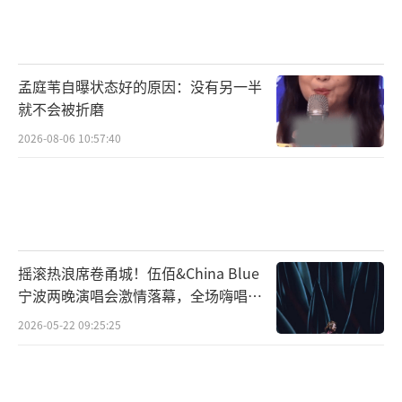
人常石磊也在幕后访谈中表示：“单依纯的疯
是技术性发疯，每一个音符都在计算之内”。
这说明单依纯的改编经过了精心策划和设计，
孟庭苇自曝状态好的原因：没有另一半
既有创意又有质量。
就不会被折磨
尽管没有证据表明《王者荣耀》与单依纯
2026-08-06 10:57:40
有商业合作，但网友通过“李白皮肤销量暴
涨”“游戏内聊天框刷屏歌词”等迹象，认定
改编客观上为游戏引流，因此玩梗式呼吁“打
钱”。这种关联猜测反映了这次改编的影响
摇滚热浪席卷甬城！伍佰&China Blue
力，它成功地将音乐与游戏两个领域紧密联系
宁波两晚演唱会激情落幕，全场嗨唱氛
在一起，实现了跨界的互动和传播。
围炸裂
2026-05-22 09:25:25
单依纯的改编被视为Z世代对传统抒情歌曲
的挑战。年轻听众认为这种“癫狂”是对内卷