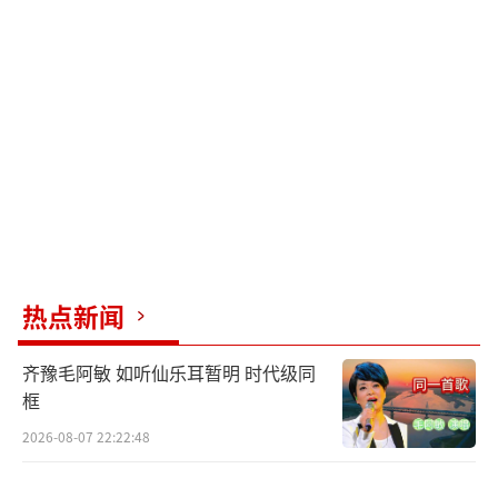
者荣耀》玩家的痛点，尤其引发了辅助玩家的
共情。有网友调侃：“单依纯唱出了我连跪十
局后抢打野位的怨气”。这种共鸣使得歌曲在
游戏玩家群体中迅速传播，成为他们表达情感
的一种方式。然而，这次改编也引发了评价的
两极分化。支持者认为这是“00后整顿职
场”的音乐表达，展现了松弛感和活人感。反
对者则认为改编“难听”“像被二手玫瑰附
体”，甚至质疑其艺术价值。
热点新闻
主流媒体如《北京日报》对单依纯的改编
齐豫毛阿敏 如听仙乐耳暂明 时代级同
给予了高度评价，称赞其“突破传统抒情框
框
架”，将游戏文化升华为艺术表达，并认为这
2026-08-07 22:22:48
种“解构李白”的改编更具现代性。音乐制作