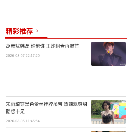
和规训的反叛，渴望通过这种方式表达个性和
态度。而部分年长听众难以接受其破坏旋律完
整性的处理方式，更习惯于传统的音乐审美。
精彩推荐
这种代际审美冲突反映了不同时代人群的文化
差异和价值观念的不同，也为音乐的发展带来
胡彦斌韩磊 谁帮谁 王炸组合再聚首
了新的思考。
2026-08-07 22:17:20
此次表演打破了游戏梗与严肃音乐舞台的
界限，被视为“亚文化主流化”的典型案例。
乐评人指出，单依纯用技术流唱功为“发疯文
学”正名，重构了流行音乐的表达维度。这种
跨界实验为音乐的发展开辟了新的道路，也为
宋雨琦穿黑色蕾丝挂脖吊带 热辣飒爽甜
其他领域的文化交流和融合提供了借鉴。
酷感十足
2026-08-05 11:45:54
节目播出后，《李白》改编版迅速登上音