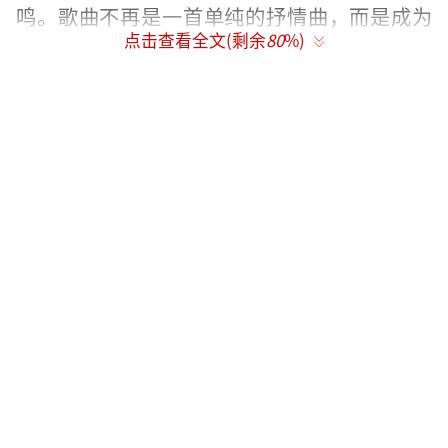
鸣。歌曲不再是一首单纯的抒情曲，而是成为
点击查看全文(剩余
80
%)
游戏玩家情感表达的载体，仿佛是他们在游戏
世界中的内心独白。
改编后的《李白》采用了魔性念白，搭配
轻舞曲和摇滚编曲元素，形成了一种极具洗脑
效果的风格。这种风格被评价为“既有常石磊
的实验性，又有二手玫瑰的癫狂感”。重复的
念白如同一种强烈的情感宣泄，不断冲击着听
众的听觉神经，让人不由自主地沉浸其中。轻
舞曲和摇滚元素的加入，更是为歌曲增添了一
份活力和激情，使整个表演充满了张力。
单依纯的演唱引发了网络热议。歌词
中“辅助被迫打野”的设定精准地戳中了《王