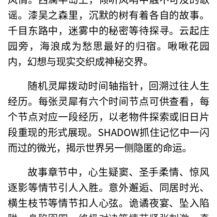
谣。漆吴之森里，沉默的树有着各自的故事。
千目东路中，迷雾中的秘密等待探寻。云起庄
园旁，海浪成为愁思最好的归宿。啾啾花园
内，幻想与现实交织成神秘交界。
随机灵犀拨动时间轴指针，回溯过往人生
经历。每张灵犀有六个时间节点可供查看，每
个节点对应一段经历，以老物件探索或旧日片
段重现的形式展现。SHADOW抓住记忆中一闪
而过的微光，揭示世界另一侧隐匿的命运。
故事章节中，心生疑窦、圣手柔情、惊风
逐影等情节引人入胜。意外邂逅、同居时光、
横生枝节等情节扣人心弦。诡谲夜宴、坠入陷