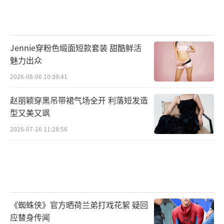
Jennie穿粉色缎面短款套装 甜酷鲜活
魅力出众
2026-08-06 10:39:41
赵丽颖穿黑吊带裙气场全开 利落短发造
型又美又飒
2026-07-16 11:28:56
《蜘蛛侠》官方晒荷兰弟打戏花絮 疑回
应替身传闻