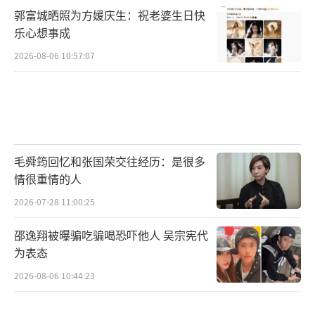
此外，游戏还推出了一系列衍生作品和联动活
郭富城晒照为方媛庆生：祝老婆生日快
动，如外婆小铺·“女巨人”来访、画罗·寄
乐心想事成
心、兰倚线香、甜蜜导航官等。
（责任编辑：卢其龙
2026-08-06 10:57:07
CL0882）
毛舜筠回忆和张国荣交往经历：是很多
情很重情的人
2026-07-28 11:00:25
邵逸翔被曝骗吃骗喝恐吓他人 吴宗宪代
为表态
2026-08-06 10:44:23