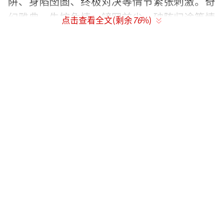
阱、身陷囹圄、终极对决等情节紧张刺激。奇
幻雅典、失控危情、镜罔前尘、破阵归途等情
点击查看全文(剩余
76
%)
节充满奇幻色彩。记忆之鳞、逐云流风、深渊
边界、拾忆忘川等情节唤起回忆。纯白碎片、
日落任务、迷失过往、朝夕相处等情节温馨动
人。擒人之道、静待时光、赛场驰骋、谈判桌
前等情节跌宕起伏。倾斜夜幕、意外之情、烛
光博弈、暗涌袭来等情节悬疑重重。谜底将
至、海崖月色、惊变骤起、真相时分等情节揭
开谜团。致命邂逅、乌云催城、黑色幽默、夜
色迷蒙等情节扑朔迷离。黄昏赌局、神秘邀
约、崖边飞驰、海浪之诗等情节浪漫唯美。
暴雨来临前，末路狂徒萧逸和心之天平陆
沉的故事令人动容。黎明之前，地球上活着的