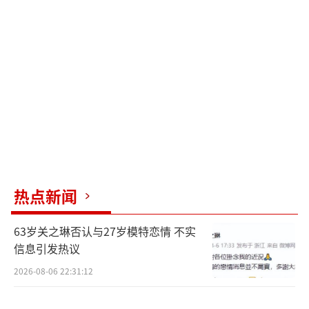
人都是流亡者，他的自杀似乎是返回故乡星球
的车票。一次谋杀，未完棋局齐司礼，落难贵
公子查理苏，绝密守护，越界天使，摘金奇闻
查理苏，谎言与真心陆沉，保留节目夏鸣星，
过去的证人，哀愁的预感齐司礼，无价角逐陆
沉，燃青星芒萧逸，跨过去，春天不远了，蛮
荒游戏，生死与共萧逸，新的开始陆沉，独家
新闻齐司礼，与罪同行，难以捉摸查理苏，最
初的憧憬萧逸，他的秘密夏鸣星，六号病房，
热点新闻
少年意气夏鸣星，偶尔好眠查理苏，志诚之
63岁关之琳否认与27岁模特恋情 不实
心，被奴役的心，合作愉快萧逸，星月“逃
信息引发热议
亡”齐司礼，琴音交错陆沉，迟来的盛夏，他
2026-08-06 22:31:12
的笑点齐司礼，原点夏鸣星，王子与骑士，电
竞传说萧逸，假如是终曲，大人的诡计陆沉，