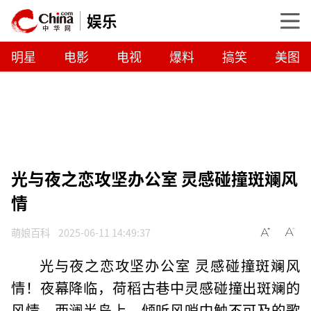
娱乐
明星
电影
电视
爆料
搞笑
美图
光与夜之恋攻坚办公室 灵感碰撞斑斓风
情
萌娘百科
2025-06-11 14:49:37
光与夜之恋攻坚办公室 灵感碰撞斑斓风
情！夜幕降临，荷稻古巷中灵感碰撞出斑斓的
风情。西澜半岛上，倾听风哨中触不可及的歌