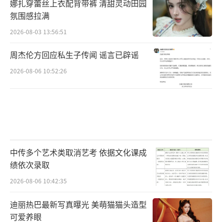
娜扎穿蕾丝上衣配背带裤 清甜灵动田园
氛围感拉满
2026-08-03 13:56:51
周杰伦方回应私生子传闻 谣言已辟谣
2026-08-06 10:52:26
中传多个艺术类取消艺考 依据文化课成
绩依次录取
2026-08-06 10:42:35
迪丽热巴最新写真曝光 美萌猫猫头造型
可爱养眼