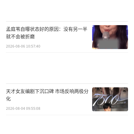
时间尽头齐司礼，白衣大侠查理苏，囚笼与飞
鸟，托腮少年陆沉，传言萧逸，眷恋平凡，光
芒所向查理苏，金牌管家，他的边境线，盛夏
孟庭苇自曝状态好的原因：没有另一半
清味齐司礼，非卖品陆沉，美味知音齐司礼，
就不会被折磨
爱德华之旅，璀璨星河陆沉，针锋相对萧逸，
2026-08-06 10:57:40
雪山蓝焰齐司礼，海水与火焰，夜曲萧逸，一
饮作别齐司礼，雪山蓝焰萧逸，雨夜梦回陆
沉，一生所幸萧逸，晚霞的火焰在你的眼里争
斗，树叶纷纷坠落你灵魂的水面，时间针脚，
天才女友编剧下沉口碑 市场反响两极分
涅槃重生齐司礼，坚韧裂缝陆沉，兰卡蒙之旅
化
萧逸，在广袤的空间和无限的时间中，能够与
2026-08-04 09:55:08
你共享一颗行星和同一段时光，是我的荣幸。
命运的拐点，幕后故事相关人物，咖啡厅秘事
陆沉，忠于感受，触摸光芒齐司礼，暗夜猎手