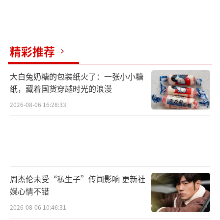
萧逸，深巷搏斗，命运是一团风...红叶在风前
头飘飞远离，在风起后的时刻——我们已相遇。
《光与夜之恋》是一款东方都市背景下的
精彩推荐
高沉浸互动恋爱手游，汇聚国内外知名CV、专
大白兔奶糖的包装纸火了：一张小小糖
业级作曲家、以及超豪华画师&编剧团队，倾力
纸，藏着国货穿越时光的浪漫
营造与众不同的真实恋爱氛围。丰富互动、多
2026-08-06 16:28:33
线结局，带你走向属于自己的命定相遇！游戏
系统包括灵犀、属性提升、铭迹、工卡、基本
资料、工艺、职称等。玩家可以通过抽卡获得
灵犀，通过战斗收集灵感碎片，制作完美单
品。游戏还有茶歇小憩、真心话大冒险、回
周杰伦未受“私生子”传闻影响 更新社
家、灵感收集、研习之旅、遇见初心、遇见极
媒心情不错
光、遇见铭迹、光影长河、外婆小屋等玩法。
2026-08-06 10:46:31