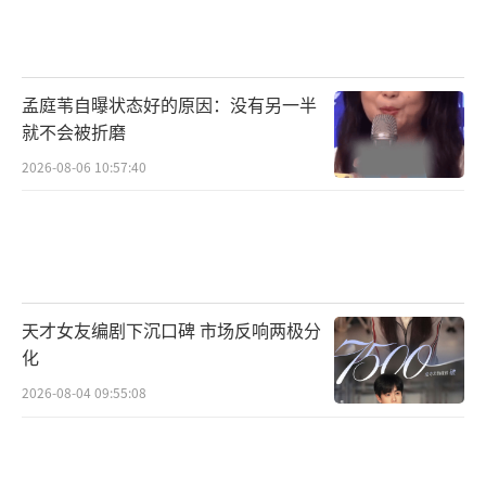
生活适配指南
工作与学习：避免高压任务，可处理重复
孟庭苇自曝状态好的原因：没有另一半
性工作或整理资料，减少决策压力。
就不会被折磨
2026-08-06 10:57:40
运动建议：选择舒缓运动（如瑜伽、游
泳），缓解水肿和情绪紧张，避免剧烈运动引
发腹痛。
饮食调理：
天才女友编剧下沉口碑 市场反响两极分
多吃富含镁的食物（香蕉、菠菜），缓解
化
经前焦虑；
2026-08-04 09:55:08
减少高盐、高糖摄入，避免水肿和情绪波
动加剧。