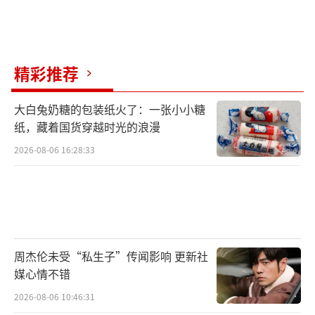
护肤重点：孕激素可能导致油脂分泌增
多，加强控油和清洁，预防痘痘。
精彩推荐
四、月经期（周期第1-4天）
大白兔奶糖的包装纸火了：一张小小糖
生理特征
纸，藏着国货穿越时光的浪漫
2026-08-06 16:28:33
雌激素、孕激素骤降，子宫内膜脱落，可
能伴随腹痛、疲劳、免疫力下降。
生活适配指南
能量管理：接受身体的“低电量模式”，
周杰伦未受“私生子”传闻影响 更新社
减少熬夜和长途旅行，保证8小时以上睡眠。
媒心情不错
2026-08-06 10:46:31
运动建议：暂停剧烈运动，可尝试温和拉