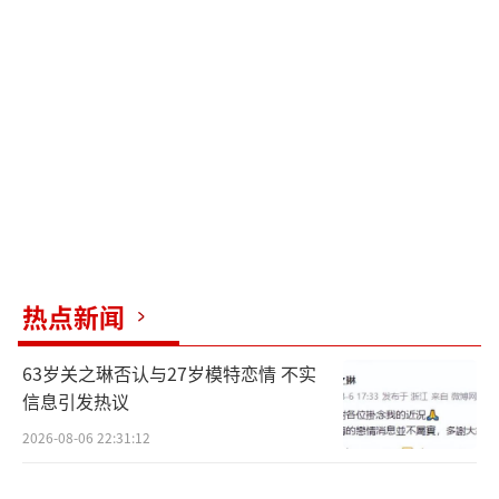
社交与情感：激素水平让情绪更外放，适
合安排社交活动、公开演讲，魅力值较高。
备孕与避孕：若有生育计划，此时为最佳
同房时间；反之需加强避孕措施。
饮食建议：可适量补充富含锌的食物（如
牡蛎、坚果），促进卵泡发育。
三、黄体期（排卵后-月经前，约第15-28
热点新闻
天）
63岁关之琳否认与27岁模特恋情 不实
生理特征
信息引发热议
孕激素主导，可能出现乳房胀痛、水肿、
2026-08-06 22:31:12
情绪波动（焦虑、易怒），代谢减慢易囤脂。