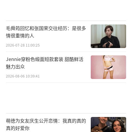
基础体温法：每天清晨醒来后立即测量体
温，绘制曲线，排卵期体温升高，月经期体温
回落。
毛舜筠回忆和张国荣交往经历：是很多
APP记录：使用“美柚”“Clue”等APP
情很重情的人
记录经期、症状，系统会自动推算周期阶段，
2026-07-28 11:00:25
生成生活建议。
Jennie穿粉色缎面短款套装 甜酷鲜活
魅力出众
身体信号观察：记录经前综合征（PMS）
表现（如乳房胀痛开始时间），提前1-2天调整
2026-08-06 10:39:41
工作计划。
特殊提醒：当周期与生活冲突时
考试/旅行前：若想推迟月经，可在医生指
萌徳为女友庆生公开恋情：我真的真的
导下提前7-10天服用短效避孕药（如优思
真的好爱你