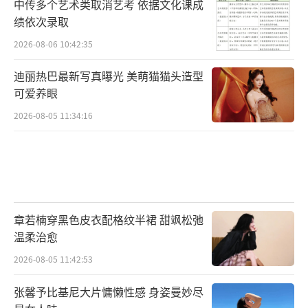
中传多个艺术类取消艺考 依据文化课成
绩依次录取
2026-08-06 10:42:35
迪丽热巴最新写真曝光 美萌猫猫头造型
可爱养眼
2026-08-05 11:34:16
章若楠穿黑色皮衣配格纹半裙 甜飒松弛
温柔治愈
2026-08-05 11:42:53
张馨予比基尼大片慵懒性感 身姿曼妙尽