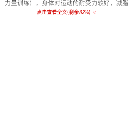
力量训练），身体对运动的耐受力较好，减脂
效率高。
点击查看全文(剩余
82
%)
护肤重点：雌激素促进胶原蛋白合成，可
加强美白、抗衰护理（如使用VC类护肤品），
皮肤吸收力更佳。
二、排卵期（周期第14天左右，持续2-3
天）
生理特征
雌激素达到高峰，排卵发生，体温轻微升
高（0.3-0.5℃），白带增多呈蛋清状。
生活适配指南