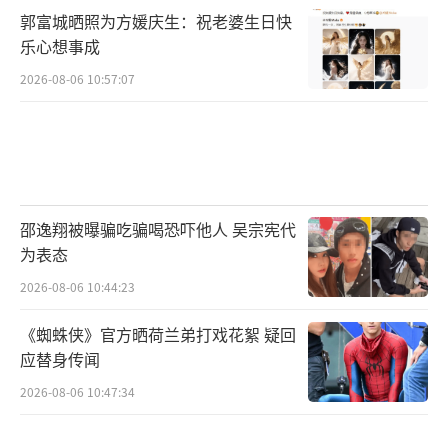
伸或冥想，缓解痛经（避免倒立姿势，防止经
郭富城晒照为方媛庆生：祝老婆生日快
乐心想事成
血逆流）。
2026-08-06 10:57:07
饮食急救包：
温热饮食：喝姜枣茶、红糖小米粥缓解宫
寒；
邵逸翔被曝骗吃骗喝恐吓他人 吴宗宪代
补铁食物：动物肝脏、菠菜（经血流失约2
为表态
0-60ml，需补充铁元素）。
2026-08-06 10:44:23
情绪调节：激素波动可能引发抑郁情绪，
《蜘蛛侠》官方晒荷兰弟打戏花絮 疑回
可通过听音乐、看喜剧等方式转移注意力。
应替身传闻
2026-08-06 10:47:34
进阶技巧：用工具精准追踪周期