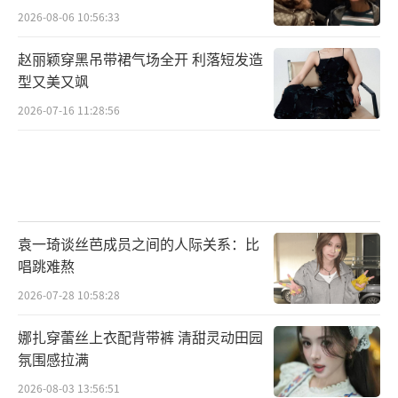
明），至事件结束后停药。
2026-08-06 10:56:33
长期不规律周期：若周期频繁紊乱（如＜2
赵丽颖穿黑吊带裙气场全开 利落短发造
1天或＞35天），伴随异常出血，需及时就医排
型又美又飒
查多囊卵巢综合征（PCOS）、甲状腺疾病等问
2026-07-16 11:28:56
题。
（责任编辑：于浩淙 Hzx0176）
袁一琦谈丝芭成员之间的人际关系：比
唱跳难熬
2026-07-28 10:58:28
娜扎穿蕾丝上衣配背带裤 清甜灵动田园
氛围感拉满
2026-08-03 13:56:51