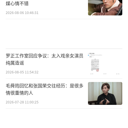
媒心情不错
2026-08-06 10:46:31
罗正工作室回应争议：太入戏亲女演员
纯属造谣
2026-08-05 11:54:32
毛舜筠回忆和张国荣交往经历：是很多
情很重情的人
2026-07-28 11:00:25