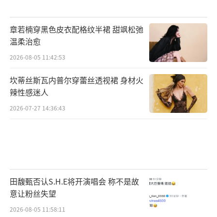
章若楠穿黑色皮衣配格纹半裙 甜飒松弛
温柔治愈
2026-08-05 11:42:53
坎蒂丝斯瓦内普尔穿蕾丝透视裙 身材火
辣性感迷人
2026-07-27 14:36:43
田馥甄否认S.H.E将开演唱会 称不是故
意让粉丝失望
2026-08-05 11:58:11