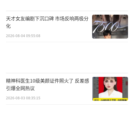
港那场名流午宴，她穿件淡蓝开衫配牛仔裤就
去了，在一群西装革履的中老年大佬堆里像颗
天才女友编剧下沉口碑 市场反响两极分
水灵灵的樱桃。梁朝伟、刘嘉玲、马云全在
化
场，邓文迪穿一身红套装谈笑风生。搁五年
2026-08-04 09:55:08
前，这种局她可能连门都摸不着，现在呢？她
和邓文迪挨着说话的照片在ins上疯传，网友发
现邓女士的手还搭在她椅背上——顶级社交女王
释放的接纳信号，比什么头条都有分量。
精神科医生10级美颜证件照火了 反差感
这种底气早已渗透到细节里。四月份她在
引爆全网热议
深圳被路人拍到，素着脸坐在车里刷手机，听
2026-08-03 08:35:15
说那天其实是去京东物流仓转悠，还给工友们
点了奶茶。隔天她就光鲜亮丽出现在Tod's晚
宴，和何超莲头碰头自拍。三天能换五套行