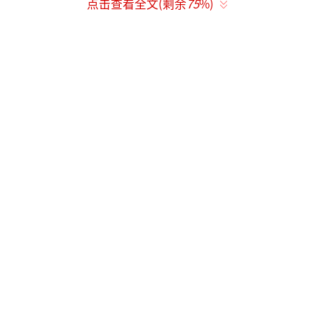
点击查看全文(剩余
75
%)
司，自己占股90%。后来刘强东陆续把京东健
康和物流的股份转给她，价值直奔六百亿。这
一步棋，硬是把婚姻危机扭成了个人资本的升
级跳板。
章泽天身上有种奇特的混合感。她是“京
东老板娘”，但她的行动远不止于此。2017年
纽约那场私人晚宴上，半个时尚圈的大人物被
她聚集在一起，Iris Apfel、邓文迪、刘雯……
连见惯场面的刘嘉玲都感叹：“这姑娘不简
单！”与比尔·盖茨吃饭那次更绝，她提前研
究了盖茨近年的投资方向，在饭桌上直接
问：“发展中国家医疗投资怎么平衡赚钱和社
会价值？”三个月后，她真的投了一个澳洲母