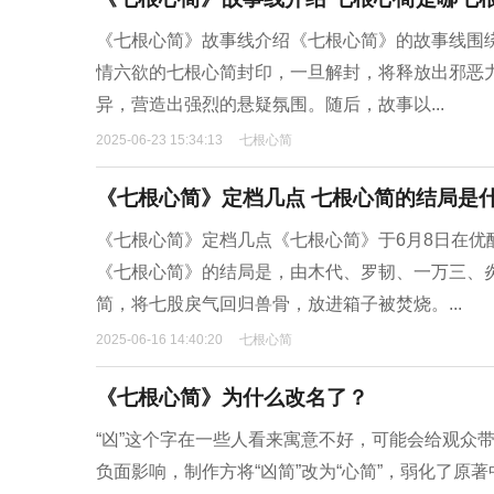
《七根心简》故事线介绍《七根心简》的故事线围
情六欲的七根心简封印，一旦解封，将释放出邪恶力
异，营造出强烈的悬疑氛围。随后，故事以...
2025-06-23 15:34:13
七根心简
《七根心简》定档几点 七根心简的结局是
《七根心简》定档几点《七根心简》于6月8日在优
《七根心简》的结局是，由木代、罗韧、一万三、炎
简，将七股戾气回归兽骨，放进箱子被焚烧。...
2025-06-16 14:40:20
七根心简
《七根心简》为什么改名了？
“凶”这个字在一些人看来寓意不好，可能会给观众
负面影响，制作方将“凶简”改为“心简”，弱化了原