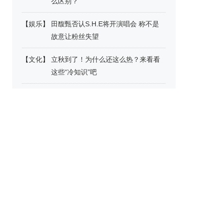
么区别？
【
娱乐
】
田馥甄否认S.H.E将开演唱会 称不是
故意让粉丝失望
【
文化
】
立秋到了！为什么还这么热？来看看
这些“冷知识”吧