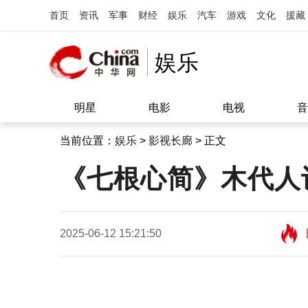
首页
资讯
军事
财经
娱乐
汽车
游戏
文化
援藏
娱乐
明星
电影
电视
音
当前位置：
娱乐
>
影视长廊
> 正文
《七根心简》木代人
2025-06-12 15:21:50