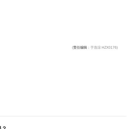
(
责任编辑
：于浩淙 HZX0176)
根？