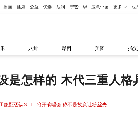
插画
健康
公益
优选
法制
守艺中华
应急中国
更多
地
乐
八卦
爆料
美图
搞笑
设是怎样的 木代三重人格
田馥甄否认S.H.E将开演唱会 称不是故意让粉丝失
望
田馥甄否认S.H.E将开演唱会 称不是故意让粉丝失
11:08
望
11:08