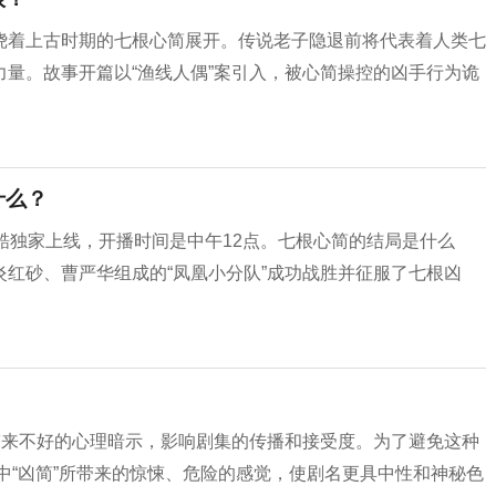
绕着上古时期的七根心简展开。传说老子隐退前将代表着人类七
量。故事开篇以“渔线人偶”案引入，被心简操控的凶手行为诡
什么？
酷独家上线，开播时间是中午12点。七根心简的结局是什么
红砂、曹严华组成的“凤凰小分队”成功战胜并征服了七根凶
带来不好的心理暗示，影响剧集的传播和接受度。为了避免这种
著中“凶简”所带来的惊悚、危险的感觉，使剧名更具中性和神秘色