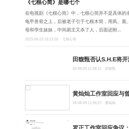
《七根心简》是哪七个
在电视剧《七根心简》中，七根心简并不是具体的
龟甲兽骨之上，后被老子引于七根木简，用凤、凰
母和孪生妹妹，中间易主又杀了人，后面还附...
2025-06-23 16:13:26
七根心简
田馥甄否认S.H.E将
26-08-05 11:58:11
田馥甄
黄灿灿工作室回应与
26-08-05 11:56:27
黄灿灿
罗正工作室回应争议