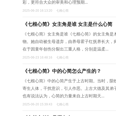
彩，更符合大众的审美和心理预期...
2025-06-20 16:13:20
七根心简
《七根心简》女主角是谁 女主是什么心简
《七根心简》女主角是谁《七根心简》的女主角是
物。她自幼被生母遗弃，由养母霍子红抚养长大，
在于因童年创伤分裂出三重人格，分别是温柔...
2025-06-23 16:48:16
七根心简
《七根心简》中的心简怎么产生的？
《七根心简》中的心简产生于上古时期。当时，陨
寄生人体，干扰意识，引人作恶。上古大德及其弟子
也有说法认为，心简的力量来自上古时期天...
2025-06-20 15:39:43
七根心简