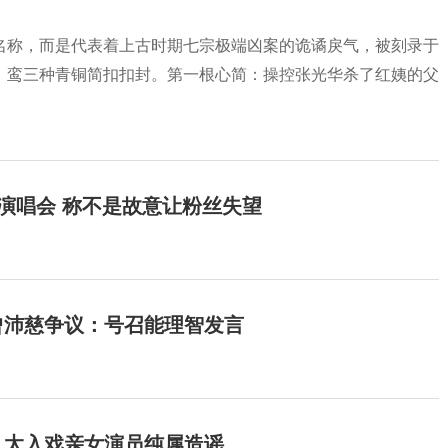
名称，而是代表着上古时期七宗极端凶案的诡谲戾气，被刻录于
、鸾三种青铜简扣扣封。第一根心简：操控张光华杀了红姨的父
开演唱会 称不是故意让粉丝失望
曾沛慈争议：号召能理智发言
：太入戏亲女演员纯属造谣