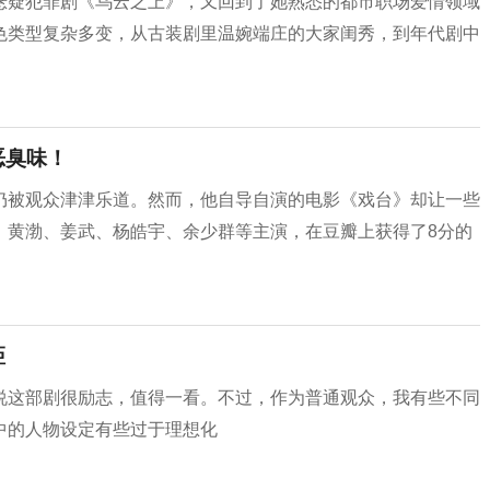
悬疑犯罪剧《乌云之上》，又回到了她熟悉的都市职场爱情领域
色类型复杂多变，从古装剧里温婉端庄的大家闺秀，到年代剧中
恶臭味！
仍被观众津津乐道。然而，他自导自演的电影《戏台》却让一些
，黄渤、姜武、杨皓宇、余少群等主演，在豆瓣上获得了8分的
距
说这部剧很励志，值得一看。不过，作为普通观众，我有些不同
中的人物设定有些过于理想化