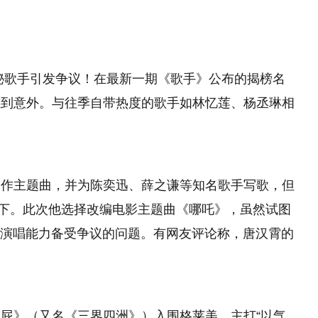
秘歌手引发争议！在最新一期《歌手》公布的揭榜名
感到意外。与往季自带热度的歌手如林忆莲、杨丞琳相
创作主题曲，并为陈奕迅、薛之谦等知名歌手写歌，但
标签下。此次他选择改编电影主题曲《哪吒》，虽然试图
场演唱能力备受争议的问题。有网友评论称，唐汉霄的
屁》（又名《三界四洲》）入围格莱美，主打“以气