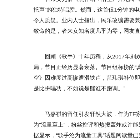
托声”的独特唱腔。然而，这首仅1分钟的
令人质疑。业内人士指出，民乐改编需要
致命的是，者来女知名度几乎为零，网友直
回顾《歌手》十年历程，从2017年
局，节目正经历显著衰落。节目组标榜的“
空》因难度过高惨遭滑铁卢，范玮琪补位即
是比拼唱功，不如说是赌谁不跑调。”
马嘉祺的留任引发轩然大波，作为TF
为“流量至上”，粉丝控评和热搜轰炸或许
据显示，“歌手沦为流量工具”话题阅读量已