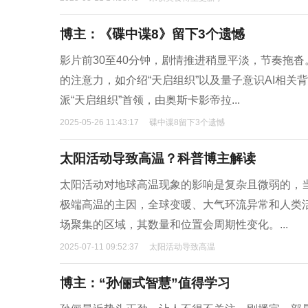
博主：《碟中谍8》留下3个遗憾
影片前30至40分钟，剧情推进稍显平淡，节奏拖
的注意力，如介绍“天启组织”以及量子意识AI相
派“天启组织”首领，由奥斯卡影帝拉...
2025-05-26 11:43:17
碟中谍8留下3个遗憾
太阳活动导致高温？科普博主解读
太阳活动对地球高温现象的影响是复杂且微弱的，
极端高温的主因，全球变暖、大气环流异常和人类
场聚集的区域，其数量和位置会周期性变化。...
2025-07-11 09:52:37
太阳活动导致高温
博主：“孙俪式智慧”值得学习