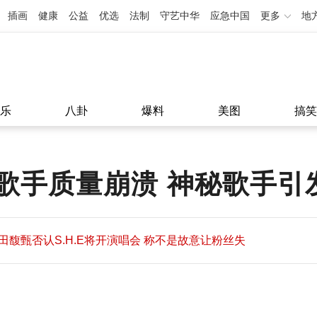
插画
健康
公益
优选
法制
守艺中华
应急中国
更多
地
乐
八卦
爆料
美图
搞笑
歌手质量崩溃 神秘歌手引
田馥甄否认S.H.E将开演唱会 称不是故意让粉丝失
望
田馥甄否认S.H.E将开演唱会 称不是故意让粉丝失
11:08
望
11:08