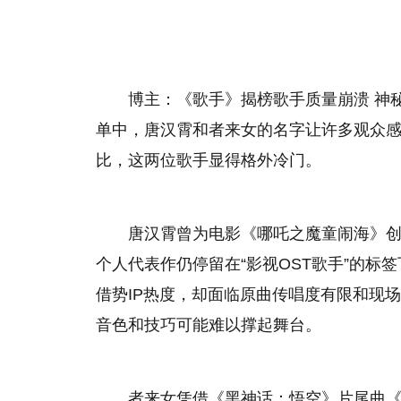
博主：《歌手》揭榜歌手质量崩溃 神
单中，唐汉霄和者来女的名字让许多观众
比，这两位歌手显得格外冷门。
唐汉霄曾为电影《哪吒之魔童闹海》
个人代表作仍停留在“影视OST歌手”的
借势IP热度，却面临原曲传唱度有限和现
音色和技巧可能难以撑起舞台。
者来女凭借《黑神话：悟空》片尾曲《