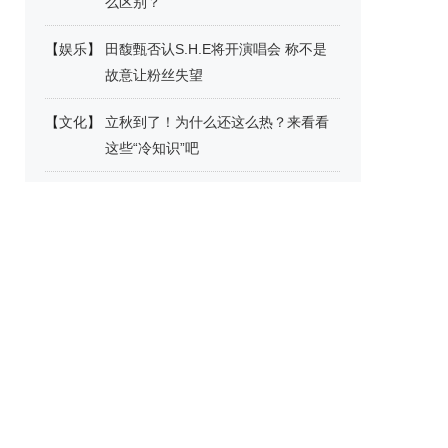
么区别？
【
娱乐
】
田馥甄否认S.H.E将开演唱会 称不是
故意让粉丝失望
【
文化
】
立秋到了！为什么还这么热？来看看
这些“冷知识”吧