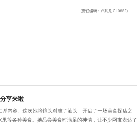
(
责任编辑
：卢其龙 CL0882)
分享来啦
列第二弹内容。这次她将镜头对准了汕头，开启了一场美食探店之
水果等各种美食。她品尝美食时满足的神情，让不少网友表达了