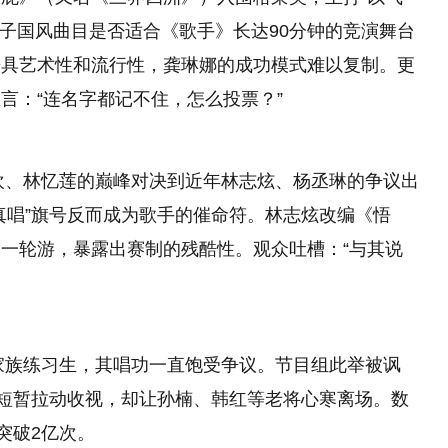
电子国风曲目是否适合《歌手》长达90分钟的竞演舞台
兼具艺术性和流行性，龚琳娜的成功模式难以复制。更
言：“连名字都记不住，怎么投票？”
刘欢、林忆莲的巅峰对决到近年林志炫、杨丞琳的争议出
真唱”旗号反而成为歌手的催命符。林志炫改编《悟
一轮游，暴露出赛制的残酷性。观众吐槽：“与其说
家族练习生，其唱功一直饱受争议。节目组此举被讽
能短暂拉动收视，却让孙楠、韩红等老将心寒离场。数
突破2亿次。