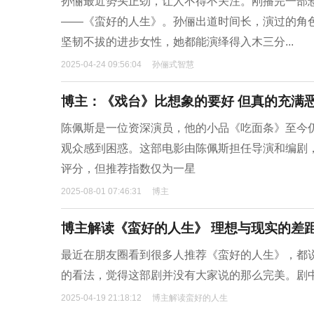
孙俪最近势头正劲，让人不得不关注。刚播完一部
——《蛮好的人生》。孙俪出道时间长，演过的角
坚韧不拔的进步女性，她都能演绎得入木三分...
2025-04-24 09:56:04
孙俪式智慧
博主：《戏台》比想象的要好 但真的充满
陈佩斯是一位资深演员，他的小品《吃面条》至今
观众感到困惑。这部电影由陈佩斯担任导演和编剧
评分，但推荐指数仅为一星
2025-08-01 07:46:31
博主
博主解读《蛮好的人生》 理想与现实的差
最近在朋友圈看到很多人推荐《蛮好的人生》，都
的看法，觉得这部剧并没有大家说的那么完美。剧
2025-04-19 21:18:12
博主解读蛮好的人生