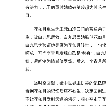
有法力，儿子病重时她磕破脑袋想为其求
目。
花如月重生为玉梵山净云门的普通弟
崖，被白九思所救。白九思因她酷似花如月
白九思为验证她是否为花如月转世，一句“
呵成，可当李青月发现自己是“替身”，白
姻，瞬间沦为情感修罗场。后来，李青月
转。
当时空回溯，镜中世界里拼凑的记忆碎
看到花如月的记忆后痛不欲生，决定回到
不让花如月受到天道的惩罚，狠心夺走了