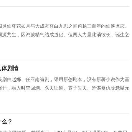
四灵仙尊花如月与大成玄尊白九思之间跨越三百年的仙侠虐恋。
同源共生，因鸿蒙精气结成道侣。但两人力量此消彼长，诞生之
具体剧情
该剧由赵娜、任亚南编剧，采用原创剧本，没有原著小说作为基
展开，融入时空回溯、杀夫证道、丧子失夫、筹谋复仇等悬疑元
什么？