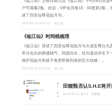
《临江仙》上映日期几点《临江仙》于6月6日在爱奇
户可观看2集。此后，VIP会员每18：00更新2集
述了四灵仙尊花如月与...
2025-06-16 14:37:12
临江仙
《临江仙》时间线梳理
《临江仙》讲述了四灵仙尊花如月与大成玄尊白九
帝分化出的两缕精气，同源共生，结为道侣并生下
保护花如月和孩子免受即将到来的巨大劫难，...
2025-06-27 15:13:15
临江仙
田馥甄否认S.H.E将
26-08-05 11:58:11
田馥甄