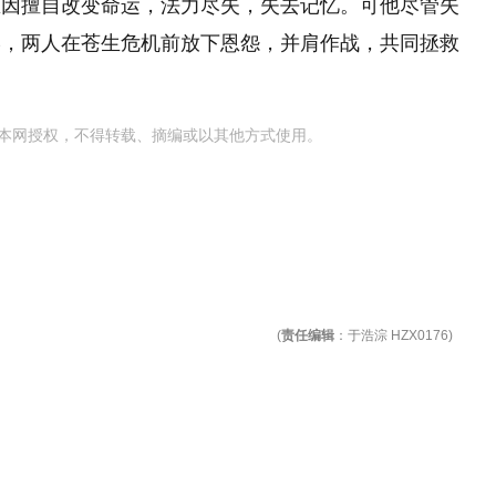
思因擅自改变命运，法力尽失，失去记忆。可他尽管失
终，两人在苍生危机前放下恩怨，并肩作战，共同拯救
本网授权，不得转载、摘编或以其他方式使用。
(
责任编辑
：于浩淙 HZX0176)