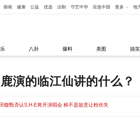
插画
健康
公益
优选
法制
守艺中华
应急中国
更多
地
乐
八卦
爆料
美图
搞笑
白鹿演的临江仙讲的什么？
田馥甄否认S.H.E将开演唱会 称不是故意让粉丝失
望
田馥甄否认S.H.E将开演唱会 称不是故意让粉丝失
11:08
望
11:08