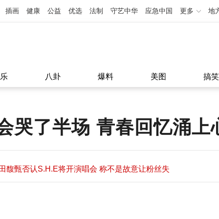
插画
健康
公益
优选
法制
守艺中华
应急中国
更多
地
乐
八卦
爆料
美图
搞笑
会哭了半场 青春回忆涌上
田馥甄否认S.H.E将开演唱会 称不是故意让粉丝失
望
田馥甄否认S.H.E将开演唱会 称不是故意让粉丝失
11:08
望
11:08