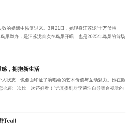
败的婚姻中恢复过来。3月21日，她现身汪苏泷“十万伏特
京鸟巢举办，是汪苏泷首次在鸟巢开唱，也是2025年鸟巢的首场
重感，拥抱新生活
个人状态，也侧面印证了演唱会的艺术价值与互动魅力。她在微
怎么能一次比一次还好看！”尤其提到对李荣浩自导舞台视觉的
call