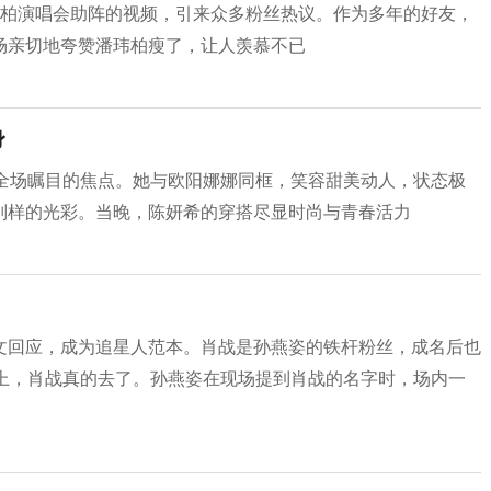
玮柏演唱会助阵的视频，引来众多粉丝热议。作为多年的好友，
场亲切地夸赞潘玮柏瘦了，让人羡慕不已
身
为全场瞩目的焦点。她与欧阳娜娜同框，笑容甜美动人，状态极
别样的光彩。当晚，陈妍希的穿搭尽显时尚与青春活力
文回应，成为追星人范本。肖战是孙燕姿的铁杆粉丝，成名后也
会上，肖战真的去了。孙燕姿在现场提到肖战的名字时，场内一