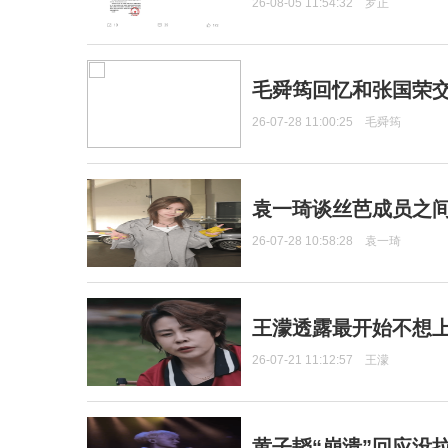
26-08-05 11:54:32
罗正
毛舜筠回忆和张国荣
26-07-28 11:00:25
毛舜筠
袁一琦谈丝芭成员之
26-07-28 10:58:28
袁一琦
王濛透露最开始不想上
26-07-21 11:12:57
王濛
黄子韬“崩溃”回应没