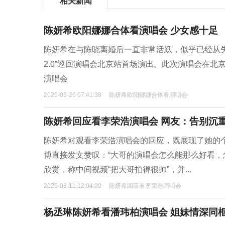
相关新闻
陈妍希欧阳娜娜合体看演唱会 少女感十足
陈妍希在与陈晓离婚后一直非常活跃，似乎已经从失
2.0”巡回演唱会北京站首场演出。此次演唱会在北
演唱会
2025-03-26 07:41:38
陈妍希欧阳娜娜合体看演唱会
陈妍希回应看李荣浩演唱会 网友：告别沉
陈妍希对观看李荣浩演唱会的回应，既展现了她的
博直接发文赞叹：“大哥的演唱会怎么能那么好看，
欣赏，称中间视频“把大哥拍得很帅”，并...
2025-08-11 12:04:30
陈妍希回应看李荣浩演唱会
杨丞琳陈妍希看潘玮柏演唱会 姐妹情深同框打