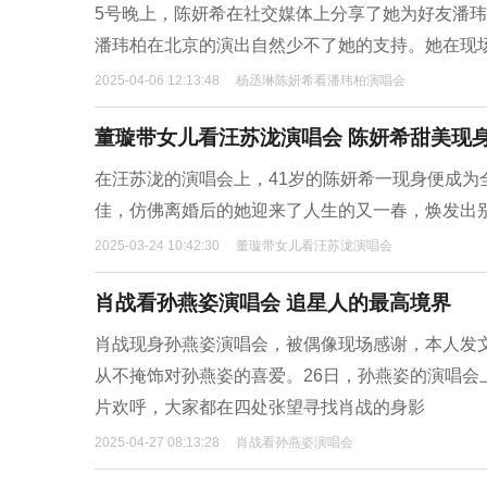
5号晚上，陈妍希在社交媒体上分享了她为好友潘
潘玮柏在北京的演出自然少不了她的支持。她在现
2025-04-06 12:13:48
杨丞琳陈妍希看潘玮柏演唱会
董璇带女儿看汪苏泷演唱会 陈妍希甜美现
在汪苏泷的演唱会上，41岁的陈妍希一现身便成
佳，仿佛离婚后的她迎来了人生的又一春，焕发出
2025-03-24 10:42:30
董璇带女儿看汪苏泷演唱会
肖战看孙燕姿演唱会 追星人的最高境界
肖战现身孙燕姿演唱会，被偶像现场感谢，本人发
从不掩饰对孙燕姿的喜爱。26日，孙燕姿的演唱
片欢呼，大家都在四处张望寻找肖战的身影
2025-04-27 08:13:28
肖战看孙燕姿演唱会