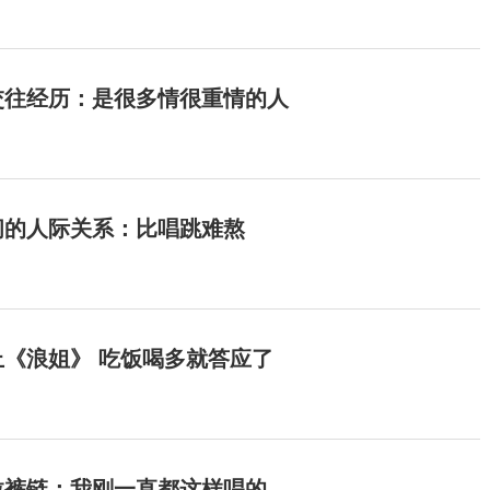
交往经历：是很多情很重情的人
间的人际关系：比唱跳难熬
《浪姐》 吃饭喝多就答应了
拉裤链：我刚一直都这样唱的