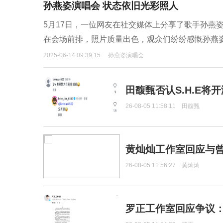
孙燕姿演唱会 状态依旧光彩照人
5月17日，一位网友在社交媒体上分享了歌手孙燕
在会场前排，照片质量出色，观众们纷纷感慨孙燕
2025-06-14 09:39:15
孙燕姿演唱会
田馥甄否认S.H.E将
26-08-05 11:58:11
田馥甄
黄灿灿工作室回应与
26-08-05 11:56:27
黄灿灿
罗正工作室回应争议