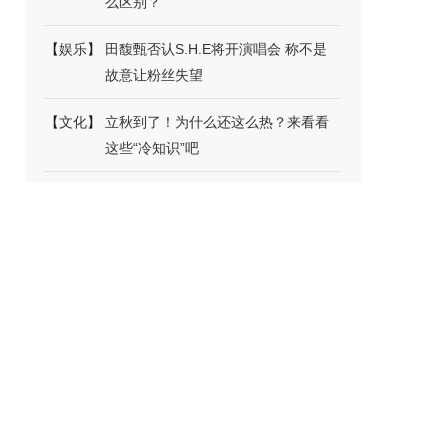
么区别？
【
娱乐
】
田馥甄否认S.H.E将开演唱会 称不是
故意让粉丝失望
【
文化
】
立秋到了！为什么还这么热？来看看
这些“冷知识”吧