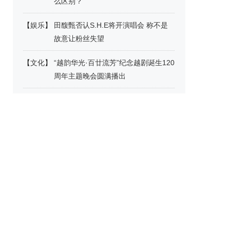
么区别？
【
娱乐
】
田馥甄否认S.H.E将开演唱会 称不是
故意让粉丝失望
【
文化
】
“越韵华光·百廿流芳”纪念越剧诞生120
周年主题晚会圆满播出