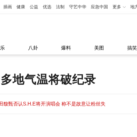
插画
健康
公益
优选
法制
守艺中华
应急中国
更多
地
乐
八卦
爆料
美图
搞笑
 多地气温将破纪录
田馥甄否认S.H.E将开演唱会 称不是故意让粉丝失
望
田馥甄否认S.H.E将开演唱会 称不是故意让粉丝失
11:08
望
11:08