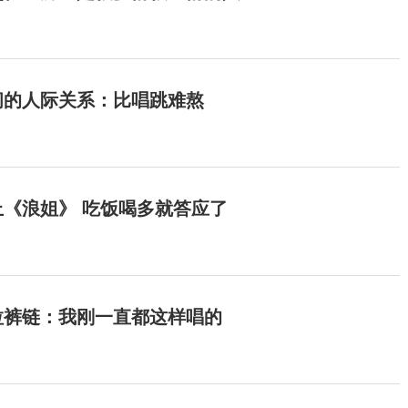
间的人际关系：比唱跳难熬
《浪姐》 吃饭喝多就答应了
拉裤链：我刚一直都这样唱的