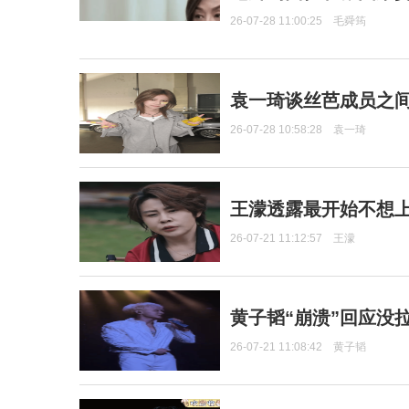
26-07-28 11:00:25
毛舜筠
袁一琦谈丝芭成员之
26-07-28 10:58:28
袁一琦
王濛透露最开始不想上
26-07-21 11:12:57
王濛
黄子韬“崩溃”回应没
26-07-21 11:08:42
黄子韬