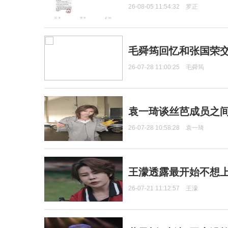
26-08-05 11:54:32
罗正
毛舜筠回忆和张国荣
26-07-28 11:00:25
毛舜筠
袁一琦谈丝芭成员之
26-07-28 10:58:28
袁一琦
王濛透露最开始不想上
26-07-21 11:12:57
王濛