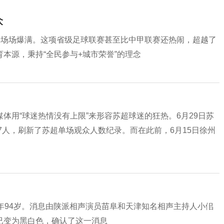
众
乎场场爆满。这项省级足球联赛甚至比中甲联赛还热闹，超越了
本源，秉持“全民参与+城市荣誉”的理念
体用“球迷热情没有上限”来形容苏超球迷的狂热。6月29日苏
7人，刷新了苏超单场观众人数纪录。而在此前，6月15日徐州
年94岁。消息由陕派相声演员苗阜和天津知名相声主持人小佀
已变为黑白色，确认了这一消息