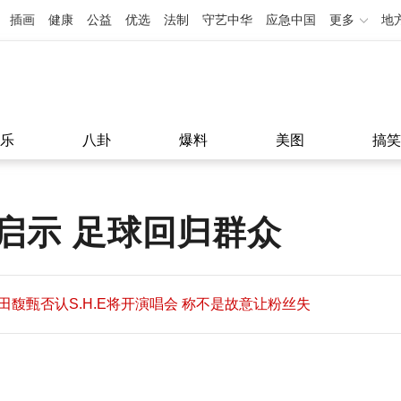
插画
健康
公益
优选
法制
守艺中华
应急中国
更多
地
乐
八卦
爆料
美图
搞笑
启示 足球回归群众
田馥甄否认S.H.E将开演唱会 称不是故意让粉丝失
望
田馥甄否认S.H.E将开演唱会 称不是故意让粉丝失
11:08
望
11:08