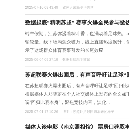
2025-07-10 08:43:49
媒体人谈杨少华去世
数据起底“精明苏超” 赛事火爆全民参与掀
端午假期，江苏弥漫着粽叶香，也涌动着足球热。5
轮较量。线下场均观众破万，线上直播热度飙升，
示了这场群众体育赛事引发的长尾效应
2025-06-04 09:27:19
数据起底精明苏超
苏超联赛火爆出圈后，有声音呼吁让足球“
在苏超联赛火爆出圈后，有声音呼吁让足球“回归比
根据媒体人郑晓蔚在个人社交媒体上发布的全文如下
调“回归比赛本身”，聚焦竞技内容，淡化...
2025-07-01 17:10:26
博主：苏超让足球回归本来的样子
媒体人谈电影《南京照相馆》 票房口碑双