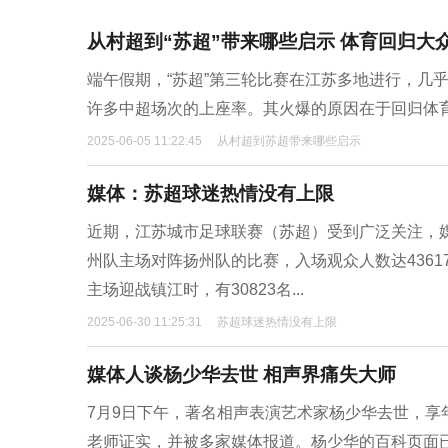
从村超到“苏超”带来哪些启示 体育回归大
端午假期，“苏超”第三轮比赛在江苏多地进行，几
许多中超场次的上座率。其火爆的原因在于回归体育
2025-06-05 11:22:45
从村超到苏超带来哪些启示
媒体：苏超球迷热情没有上限
近期，江苏城市足球联赛（苏超）受到广泛关注，媒
州队主场对阵扬州队的比赛，入场观众人数达4361
主场迎战镇江时，有30823名...
2025-06-30 11:25:31
苏超球迷热情没有上限
媒体人谈杨少华去世 相声界痛失大师
7月9日下午，著名相声表演艺术家杨少华去世，享
老师证实，并被多家媒体报道。杨少华的百科页面