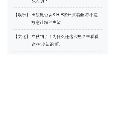
么区别？
【
娱乐
】
田馥甄否认S.H.E将开演唱会 称不是
故意让粉丝失望
【
文化
】
立秋到了！为什么还这么热？来看看
这些“冷知识”吧