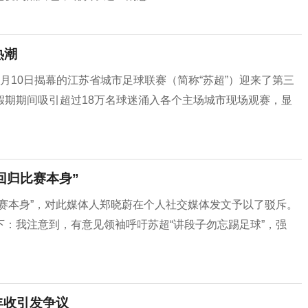
热潮
月10日揭幕的江苏省城市足球联赛（简称“苏超”）迎来了第三
假期期间吸引超过18万名球迷涌入各个主场城市现场观赛，显
回归比赛本身”
赛本身”，对此媒体人郑晓蔚在个人社交媒体发文予以了驳斥。
：我注意到，有意见领袖呼吁苏超“讲段子勿忘踢足球”，强
丰收引发争议