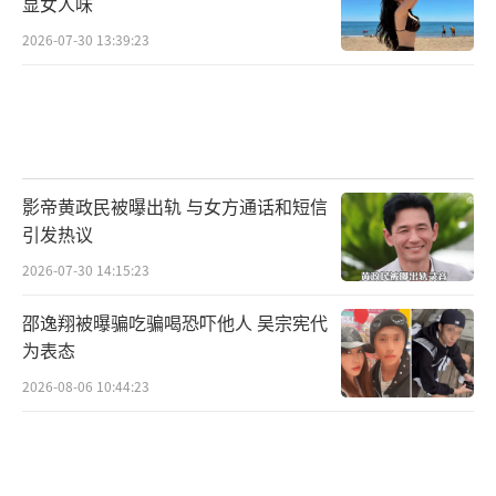
显女人味
2026-07-30 13:39:23
影帝黄政民被曝出轨 与女方通话和短信
引发热议
2026-07-30 14:15:23
邵逸翔被曝骗吃骗喝恐吓他人 吴宗宪代
为表态
2026-08-06 10:44:23