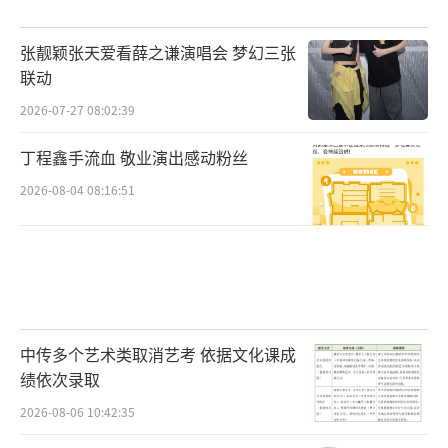
张靓颖张天爱看薛之谦演唱会 梦幻三张
联动
2026-07-27 08:02:39
丁程鑫手流血 敬业演出感动粉丝
2026-08-04 08:16:51
中传多个艺术类取消艺考 依据文化课成
绩依次录取
2026-08-06 10:42:35