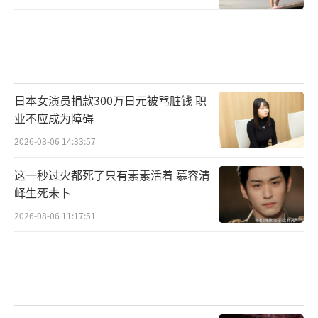
日本女演员捐款300万日元被骂脏钱 职
业不应成为障碍
2026-08-06 14:33:57
这一秒过火都死了只有素素活着 慕容清
峄生死未卜
2026-08-06 11:17:51