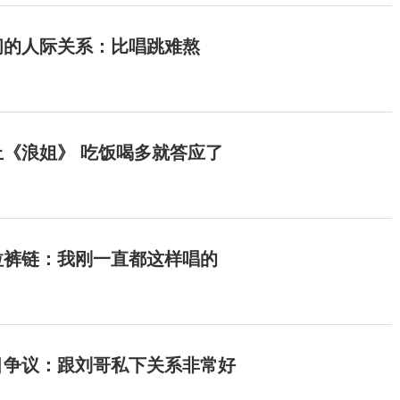
间的人际关系：比唱跳难熬
《浪姐》 吃饭喝多就答应了
拉裤链：我刚一直都这样唱的
目争议：跟刘哥私下关系非常好