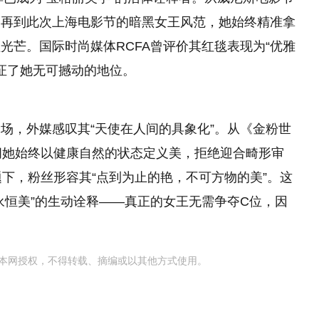
，再到此次上海电影节的暗黑女王风范，她始终精准拿
光芒。国际时尚媒体RCFA曾评价其红毯表现为“优雅
印证了她无可撼动的地位。
场，外媒感叹其“天使在人间的具象化”。从《金粉世
间她始终以健康自然的状态定义美，拒绝迎合畸形审
题下，粉丝形容其“点到为止的艳，不可方物的美”。这
永恒美”的生动诠释——真正的女王无需争夺C位，因
本网授权，不得转载、摘编或以其他方式使用。