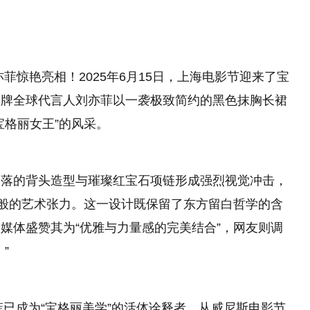
菲惊艳亮相！2025年6月15日，上海电影节迎来了宝
品牌全球代言人刘亦菲以一袭极致简约的黑色抹胸长裙
宝格丽女王”的风采。
利落的背头造型与璀璨红宝石项链形成强烈视觉冲击，
”般的艺术张力。这一设计既保留了东方留白哲学的含
媒体盛赞其为“优雅与力量感的完美结合”，网友则调
”
菲已成为“宝格丽美学”的活体诠释者。从威尼斯电影节