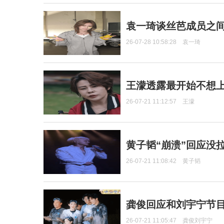
袁一琦谈丝芭成员之
26-07-28 10:58:28
袁一琦
王濛透露最开始不想上
26-07-21 11:12:57
王濛
黄子韬“崩溃”回应没
26-07-21 11:08:42
黄子韬
龚俊回应和刘宇宁节
26-07-21 11:05:47
龚俊刘宇宁