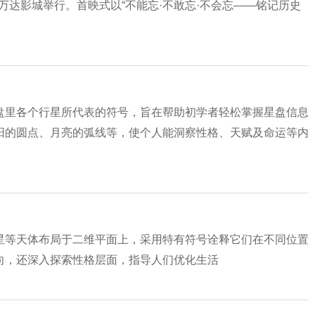
东万达影城举行。首映式以“不能忘·不敢忘·不会忘——铭记历史
盘里各个行星所代表的符号，旨在帮助初学者轻松掌握星盘信息
阳的圆点、月亮的弧线等，使个人能洞察性格、天赋及命运等内
星等天体布局于二维平面上，采用特有符号诠释它们在不同位置
向，还深入探索性格层面，指导人们优化生活