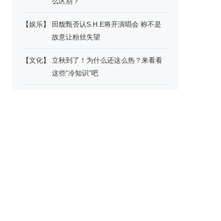
么区别？
【
娱乐
】
田馥甄否认S.H.E将开演唱会 称不是
故意让粉丝失望
【
文化
】
立秋到了！为什么还这么热？来看看
这些“冷知识”吧