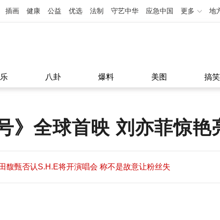
插画
健康
公益
优选
法制
守艺中华
应急中国
更多
地
乐
八卦
爆料
美图
搞笑
号》全球首映 刘亦菲惊艳
田馥甄否认S.H.E将开演唱会 称不是故意让粉丝失
望
田馥甄否认S.H.E将开演唱会 称不是故意让粉丝失
11:08
望
11:08