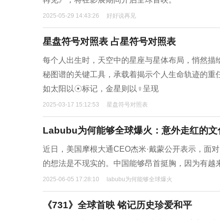
2025-05-29 14:43:26
好好说再见
星盘符号对照表 占星符号对照表
每个人出生时，天空中的星座与星体布局，悄然描
秘图谱的关键工具，承载着揭示个人生命轨迹的重
如太阳以☉标记，金星则以♀呈现
2025-03-17 15:12:53
星盘符号对照表
Labubu为何能够全球爆火：意外走红的
近日，美国摩根大通CEO杰米·戴蒙公开表示，面
的想法是不现实的。中国能够昂首挺胸，因为有越来
2025-06-05 17:28:10
labubu为何能够全球爆火
《731》全球首映 铭记历史珍爱和平